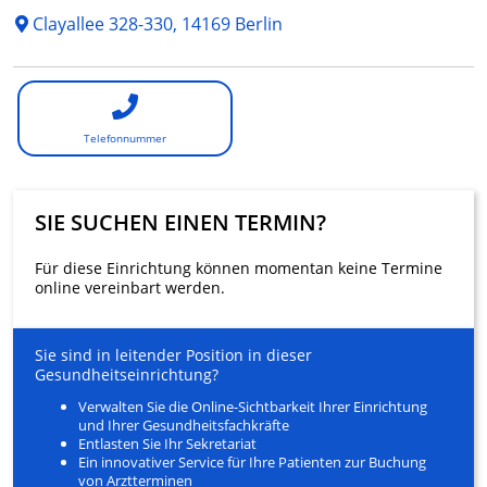
Clayallee 328-330, 14169 Berlin
Telefonnummer
SIE SUCHEN EINEN TERMIN?
Für diese Einrichtung können momentan keine Termine
online vereinbart werden.
Sie sind in leitender Position in dieser
Gesundheitseinrichtung?
Verwalten Sie die Online-Sichtbarkeit Ihrer Einrichtung
und Ihrer Gesundheitsfachkräfte
Entlasten Sie Ihr Sekretariat
Ein innovativer Service für Ihre Patienten zur Buchung
von Arztterminen