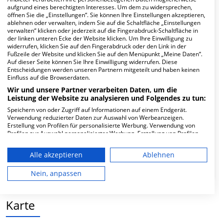
aufgrund eines berechtigten Interesses. Um dem zu widersprechen,
öffnen Sie die „Einstellungen“. Sie können Ihre Einstellungen akzeptieren,
Hier ﬁnden Sie häuﬁg gestellte Fragen zu dieser Klinik.
ablehnen oder verwalten, indem Sie auf die Schaltfläche „Einstellungen
verwalten“ klicken oder jederzeit auf die Fingerabdruck-Schaltfläche in
der linken unteren Ecke der Website klicken. Um Ihre Einwilligung zu
Wie lautet die Adresse von Ihre-
widerrufen, klicken Sie auf den Fingerabdruck oder den Link in der
Fußzeile der Website und klicken Sie auf den Menüpunkt „Meine Daten“.
Radiologen.de MVZ GmbH Berlin-Zehlendorf
Auf dieser Seite können Sie Ihre Einwilligung widerrufen. Diese
in der Zehlendorfer Welle?
Entscheidungen werden unseren Partnern mitgeteilt und haben keinen
Einfluss auf die Browserdaten.
Wir und unsere Partner verarbeiten Daten, um die
Clayallee 328-330
Leistung der Website zu analysieren und Folgendes zu tun:
14169 Berlin
Speichern von oder Zugriff auf Informationen auf einem Endgerät.
Verwendung reduzierter Daten zur Auswahl von Werbeanzeigen.
Erstellung von Profilen für personalisierte Werbung. Verwendung von
Profilen zur Auswahl personalisierter Werbung. Erstellung von Profilen
Wie ist die Telefonnummer von Ihre-
zur Personalisierung von Inhalten. Verwendung von Profilen zur Auswahl
Radiologen.de MVZ GmbH Berlin-Zehlendorf
personalisierter Inhalte. Messung der Werbeleistung. Messung der
Alle akzeptieren
Ablehnen
in der Zehlendorfer Welle?
Performance von Inhalten. Analyse von Zielgruppen durch Statistiken
oder Kombinationen von Daten aus verschiedenen Quellen. Entwicklung
und Verbesserung der Angebote. Verwendung reduzierter Daten zur
Nein, anpassen
Auswahl von Inhalten.
Daten können außerhalb der Europäischen Union weitergegeben und in
die USA gesendet werden.
Karte
Ihre Einwilligung und die cookie Richtlinie gelten ausschließlich für diese
Website/App.