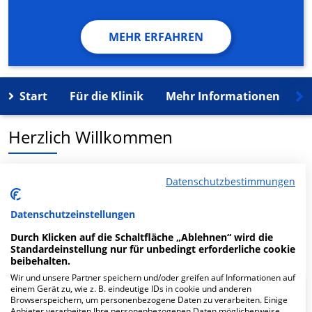
MEHR ERFAHREN
Start
Für die Klinik
Mehr Informationen
K
Herzlich Willkommen
Ihre-Radiologen.de MVZ GmbH Berlin-Zehlendorf in der
Datenschutzbestimmungen
Zehlendorfer Welle in der Clayallee 328-330 ist ein
medizinisches Versorgungszentrum in Berlin.
Datenschutzeinstellungen
Durch Klicken auf die Schaltfläche „Ablehnen“ wird die
Mehr Informationen
Standardeinstellung nur für unbedingt erforderliche cookie
beibehalten.
Wir und unsere Partner speichern und/oder greifen auf Informationen auf
einem Gerät zu, wie z. B. eindeutige IDs in cookie und anderen
FAQ
Browserspeichern, um personenbezogene Daten zu verarbeiten. Einige
Anbieter verarbeiten Ihre personenbezogenen Daten möglicherweise