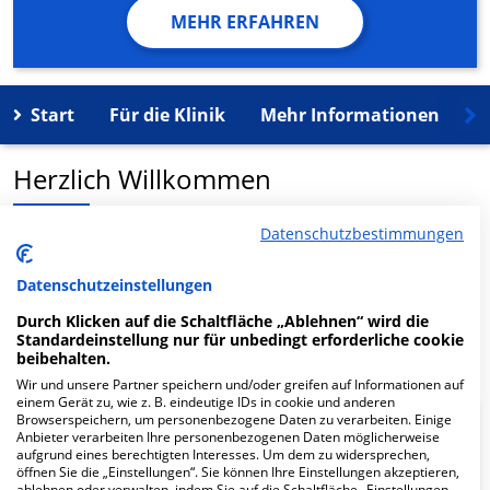
MEHR ERFAHREN
Start
Für die Klinik
Mehr Informationen
K
Herzlich Willkommen
Datenschutzbestimmungen
IntegraMed GmbH MVZ Neurochirurgie in der Gerhard-
Kienle-Weg 4 ist ein medizinisches Versorgungszentrum
Datenschutzeinstellungen
in Herdecke.
Durch Klicken auf die Schaltfläche „Ablehnen“ wird die
Standardeinstellung nur für unbedingt erforderliche cookie
Mehr Informationen
beibehalten.
Wir und unsere Partner speichern und/oder greifen auf Informationen auf
einem Gerät zu, wie z. B. eindeutige IDs in cookie und anderen
Browserspeichern, um personenbezogene Daten zu verarbeiten. Einige
FAQ
Anbieter verarbeiten Ihre personenbezogenen Daten möglicherweise
aufgrund eines berechtigten Interesses. Um dem zu widersprechen,
öffnen Sie die „Einstellungen“. Sie können Ihre Einstellungen akzeptieren,
ablehnen oder verwalten, indem Sie auf die Schaltfläche „Einstellungen