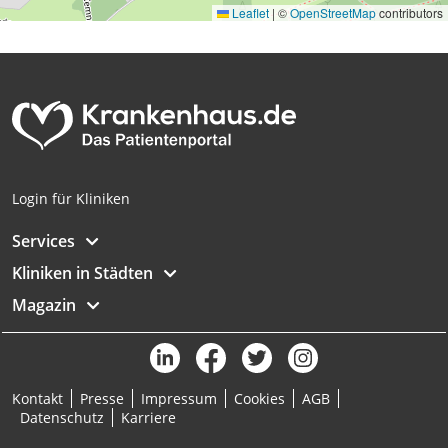
Leaflet
|
©
OpenStreetMap
contributors
Analyse von Zielgruppen durch Statistiken
oder Kombinationen von Daten aus
verschiedenen Quellen
Entwicklung und Verbesserung der
Angebote
Verwendung reduzierter Daten zur Auswahl
von Inhalten
Login für Kliniken
IAB-Besonderheiten:
Services
Verwendung genauer Standortdaten
Kliniken in Städten
Geräte anhand von aktiv angeforderten
Magazin
Informationen identifizieren
Nicht-IAB-Verarbeitungszwecke:
Notwendig
Kontakt
Presse
Impressum
Cookies
AGB
Performance
Datenschutz
Karriere