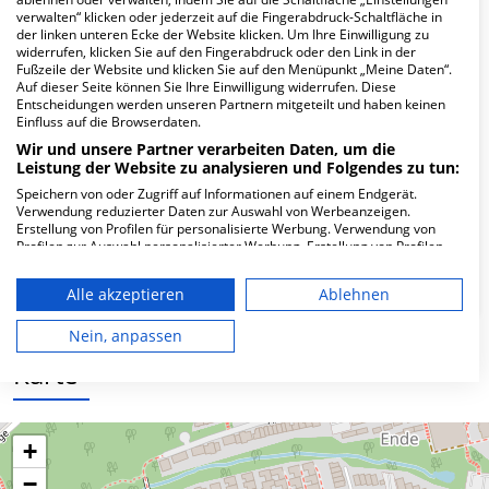
Hier ﬁnden Sie häuﬁg gestellte Fragen zu dieser Klinik.
verwalten“ klicken oder jederzeit auf die Fingerabdruck-Schaltfläche in
der linken unteren Ecke der Website klicken. Um Ihre Einwilligung zu
widerrufen, klicken Sie auf den Fingerabdruck oder den Link in der
Wie lautet die Adresse von IntegraMed GmbH
Fußzeile der Website und klicken Sie auf den Menüpunkt „Meine Daten“.
MVZ Neurochirurgie?
Auf dieser Seite können Sie Ihre Einwilligung widerrufen. Diese
Entscheidungen werden unseren Partnern mitgeteilt und haben keinen
Einfluss auf die Browserdaten.
Gerhard-Kienle-Weg 4
Wir und unsere Partner verarbeiten Daten, um die
58313 Herdecke
Leistung der Website zu analysieren und Folgendes zu tun:
Speichern von oder Zugriff auf Informationen auf einem Endgerät.
Verwendung reduzierter Daten zur Auswahl von Werbeanzeigen.
Erstellung von Profilen für personalisierte Werbung. Verwendung von
Wie ist die Telefonnummer von IntegraMed
Profilen zur Auswahl personalisierter Werbung. Erstellung von Profilen
zur Personalisierung von Inhalten. Verwendung von Profilen zur Auswahl
GmbH MVZ Neurochirurgie?
personalisierter Inhalte. Messung der Werbeleistung. Messung der
Alle akzeptieren
Ablehnen
Performance von Inhalten. Analyse von Zielgruppen durch Statistiken
oder Kombinationen von Daten aus verschiedenen Quellen. Entwicklung
und Verbesserung der Angebote. Verwendung reduzierter Daten zur
Nein, anpassen
Auswahl von Inhalten.
Karte
Daten können außerhalb der Europäischen Union weitergegeben und in
die USA gesendet werden.
Ihre Einwilligung und die cookie Richtlinie gelten ausschließlich für diese
Website/App.
+
Partnerliste anzeigen (1 IAB-Anbieter)
−
Wir nutzen Ihre Daten für folgende Zwecke: