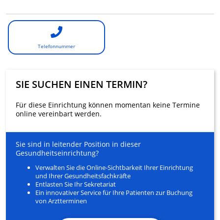
Telefonnummer
SIE SUCHEN EINEN TERMIN?
Für diese Einrichtung können momentan keine Termine
online vereinbart werden.
Sie sind in leitender Position in dieser
Gesundheitseinrichtung?
Verwalten Sie die Online-Sichtbarkeit Ihrer Einrichtung
und Ihrer Gesundheitsfachkräfte
Entlasten Sie Ihr Sekretariat
Ein innovativer Service für Ihre Patienten zur Buchung
von Arztterminen