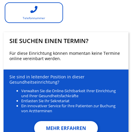
Telefonnummer
SIE SUCHEN EINEN TERMIN?
Für diese Einrichtung können momentan keine Termine
online vereinbart werden.
Sie sind in leitender Position in dieser
Gesundheitseinrichtung?
Verwalten Sie die Online-Sichtbarkeit Ihrer Einrichtung
und Ihrer Gesundheitsfachkräfte
Entlasten Sie Ihr Sekretariat
Ein innovativer Service für Ihre Patienten zur Buchung
von Arztterminen
MEHR ERFAHREN