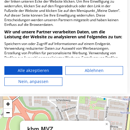
Wie lautet die Adresse von khm MVZ
der linken unteren Ecke der Website klicken. Um Ihre Einwilligung zu
widerrufen, klicken Sie auf den Fingerabdruck oder den Link in der
Nordhessen GmbH?
Fußzeile der Website und klicken Sie auf den Menüpunkt „Meine Daten“.
Auf dieser Seite können Sie Ihre Einwilligung widerrufen. Diese
Entscheidungen werden unseren Partnern mitgeteilt und haben keinen
Rathausplatz 6
Einfluss auf die Browserdaten.
34246 Vellmar
Wir und unsere Partner verarbeiten Daten, um die
Leistung der Website zu analysieren und Folgendes zu tun:
Speichern von oder Zugriff auf Informationen auf einem Endgerät.
Wie ist die Telefonnummer von khm MVZ
Verwendung reduzierter Daten zur Auswahl von Werbeanzeigen.
Erstellung von Profilen für personalisierte Werbung. Verwendung von
Nordhessen GmbH?
Profilen zur Auswahl personalisierter Werbung. Erstellung von Profilen
zur Personalisierung von Inhalten. Verwendung von Profilen zur Auswahl
personalisierter Inhalte. Messung der Werbeleistung. Messung der
Alle akzeptieren
Ablehnen
Performance von Inhalten. Analyse von Zielgruppen durch Statistiken
oder Kombinationen von Daten aus verschiedenen Quellen. Entwicklung
und Verbesserung der Angebote. Verwendung reduzierter Daten zur
Nein, anpassen
Karte
Auswahl von Inhalten.
Daten können außerhalb der Europäischen Union weitergegeben und in
die USA gesendet werden.
Ihre Einwilligung und die cookie Richtlinie gelten ausschließlich für diese
+
Website/App.
−
Partnerliste anzeigen (1 IAB-Anbieter)
Wir nutzen Ihre Daten für folgende Zwecke:
×
khm MVZ
IAB-Verarbeitungszwecke: