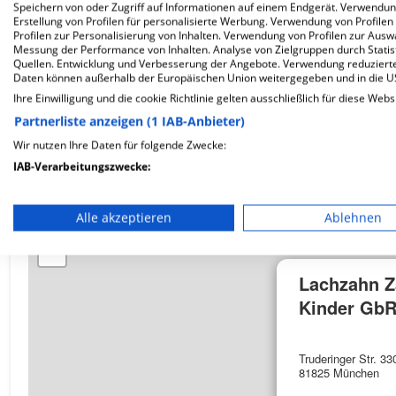
Speichern von oder Zugriff auf Informationen auf einem Endgerät. Verwendu
Erstellung von Profilen für personalisierte Werbung. Verwendung von Profilen
Wie ist die Telefonnummer von Lachzahn Zahn MV
Profilen zur Personalisierung von Inhalten. Verwendung von Profilen zur Ausw
Messung der Performance von Inhalten. Analyse von Zielgruppen durch Stati
Quellen. Entwicklung und Verbesserung der Angebote. Verwendung reduzierte
Daten können außerhalb der Europäischen Union weitergegeben und in die 
Ihre Einwilligung und die cookie Richtlinie gelten ausschließlich für diese Webs
Partnerliste anzeigen (1 IAB-Anbieter)
Karte
Wir nutzen Ihre Daten für folgende Zwecke:
IAB-Verarbeitungszwecke:
Speichern von oder Zugriff auf Informationen auf einem En
Alle akzeptieren
Ablehnen
+
Verwendung reduzierter Daten zur Auswahl von Werbeanze
−
Erstellung von Profilen für personalisierte Werbung
Lachzahn Z
Verwendung von Profilen zur Auswahl personalisierter We
Kinder Gb
Erstellung von Profilen zur Personalisierung von Inhalten
Truderinger Str. 33
81825 München
Verwendung von Profilen zur Auswahl personalisierter Inha