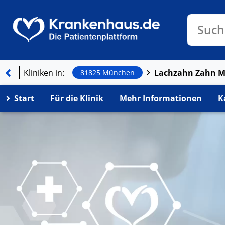
Klinike
Such
Kliniken in:
81825 München
Start
Für die Klinik
Mehr Informationen
K