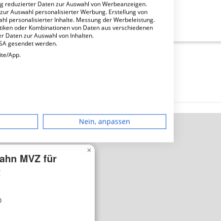
ng reduzierter Daten zur Auswahl von Werbeanzeigen.
 zur Auswahl personalisierter Werbung. Erstellung von
Z für Kinder GbR?
ahl personalisierter Inhalte. Messung der Werbeleistung.
stiken oder Kombinationen von Daten aus verschiedenen
r Daten zur Auswahl von Inhalten.
USA gesendet werden.
ite/App.
dgerät
Nein, anpassen
igen
×
ahn MVZ für
rbung
R
0
lte