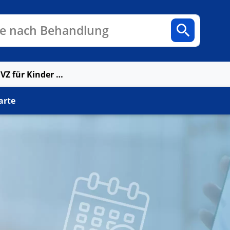
n
Fachbereiche
Arztpraxen
e nach Behandlung
Lachzahn Zahn MVZ für Kinder GbR
arte