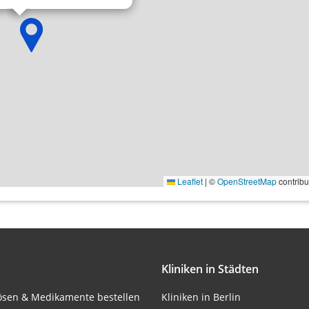
onen von Daten aus
Leaflet
|
©
OpenStreetMap
contribu
ifizieren
Kliniken in Städten
lösen & Medikamente bestellen
Kliniken in Berlin