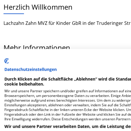
Herzlich Willkommen
Lachzahn Zahn MVZ für Kinder GbR in der Truderinger Str
Mehr Informationen
FAQ
Datenschutzeinstellungen
Durch Klicken auf die Schaltfläche „Ablehnen“ wird die Standar
cookie beibehalten.
Hier ﬁnden Sie häuﬁg gestellte Fragen zu dieser Klinik.
Wir und unsere Partner speichern und/oder greifen auf Informationen auf eine
Browserspeichern, um personenbezogene Daten zu verarbeiten. Einige Anbie
möglicherweise aufgrund eines berechtigten Interesses. Um dem zu widersprec
Wie lautet die Adresse von Lachzahn Zahn MVZ fü
Einstellungen akzeptieren, ablehnen oder verwalten, indem Sie auf die Schaltfl
Fingerabdruck-Schaltfläche in der linken unteren Ecke der Website klicken. Um 
Fingerabdruck oder den Link in der Fußzeile der Website und klicken Sie auf 
Truderinger Str. 330
Ihre Einwilligung widerrufen. Diese Entscheidungen werden unseren Partnern 
81825 München
Wir und unsere Partner verarbeiten Daten, um die Leistung de