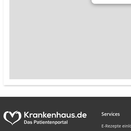
Messung der Werbeleistung
Messung der Performance von Inhalten
Analyse von Zielgruppen durch Statistiken oder Kombinati
verschiedenen Quellen
Entwicklung und Verbesserung der Angebote
Verwendung reduzierter Daten zur Auswahl von Inhalten
IAB-Besonderheiten:
Verwendung genauer Standortdaten
Geräte anhand von aktiv angeforderten Informationen ident
Nicht-IAB-Verarbeitungszwecke:
Notwendig
Services
Performance
E-Rezepte ein