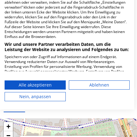
Hier ﬁnden Sie häuﬁg gestellte Fragen zu dieser Klinik.
ablehnen oder verwalten, indem Sie auf die Schaltfläche „Einstellungen
verwalten“ klicken oder jederzeit auf die Fingerabdruck-Schaltfläche in
der linken unteren Ecke der Website klicken. Um Ihre Einwilligung zu
widerrufen, klicken Sie auf den Fingerabdruck oder den Link in der
Wie lautet die Adresse von LASERMED MVZ
Fußzeile der Website und klicken Sie auf den Menüpunkt „Meine Daten“.
GmbH Augenarzt Alt-Mariendorf?
Auf dieser Seite können Sie Ihre Einwilligung widerrufen. Diese
Entscheidungen werden unseren Partnern mitgeteilt und haben keinen
Einfluss auf die Browserdaten.
Alt-Mariendorf 32
Wir und unsere Partner verarbeiten Daten, um die
12107 Berlin
Leistung der Website zu analysieren und Folgendes zu tun:
Speichern von oder Zugriff auf Informationen auf einem Endgerät.
Verwendung reduzierter Daten zur Auswahl von Werbeanzeigen.
Erstellung von Profilen für personalisierte Werbung. Verwendung von
Wie ist die Telefonnummer von LASERMED
Profilen zur Auswahl personalisierter Werbung. Erstellung von Profilen
MVZ GmbH Augenarzt Alt-Mariendorf?
zur Personalisierung von Inhalten. Verwendung von Profilen zur Auswahl
personalisierter Inhalte. Messung der Werbeleistung. Messung der
Alle akzeptieren
Ablehnen
Performance von Inhalten. Analyse von Zielgruppen durch Statistiken
oder Kombinationen von Daten aus verschiedenen Quellen. Entwicklung
und Verbesserung der Angebote. Verwendung reduzierter Daten zur
Nein, anpassen
Auswahl von Inhalten.
Karte
Daten können außerhalb der Europäischen Union weitergegeben und in
die USA gesendet werden.
Ihre Einwilligung und die cookie Richtlinie gelten ausschließlich für diese
Website/App.
+
Partnerliste anzeigen (1 IAB-Anbieter)
−