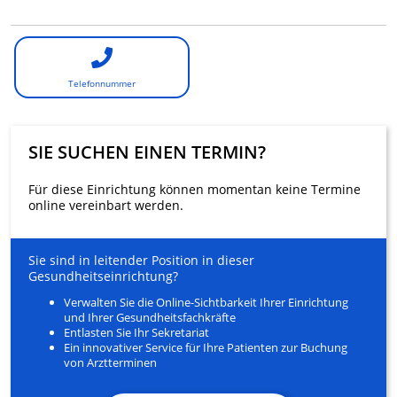
Telefonnummer
SIE SUCHEN EINEN TERMIN?
Für diese Einrichtung können momentan keine Termine
online vereinbart werden.
Sie sind in leitender Position in dieser
Gesundheitseinrichtung?
Verwalten Sie die Online-Sichtbarkeit Ihrer Einrichtung
und Ihrer Gesundheitsfachkräfte
Entlasten Sie Ihr Sekretariat
Ein innovativer Service für Ihre Patienten zur Buchung
von Arztterminen