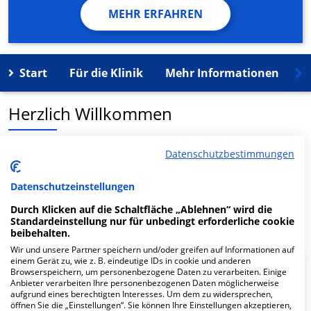
MEHR ERFAHREN
Start
Für die Klinik
Mehr Informationen
K
Herzlich Willkommen
LASERMED MVZ GmbH Augenarzt Alt-Mariendorf in der
Datenschutzbestimmungen
Alt-Mariendorf 32 ist ein medizinisches
Versorgungszentrum in Berlin.
Datenschutzeinstellungen
Durch Klicken auf die Schaltfläche „Ablehnen“ wird die
Mehr Informationen
Standardeinstellung nur für unbedingt erforderliche cookie
beibehalten.
Wir und unsere Partner speichern und/oder greifen auf Informationen auf
einem Gerät zu, wie z. B. eindeutige IDs in cookie und anderen
Browserspeichern, um personenbezogene Daten zu verarbeiten. Einige
FAQ
Anbieter verarbeiten Ihre personenbezogenen Daten möglicherweise
aufgrund eines berechtigten Interesses. Um dem zu widersprechen,
öffnen Sie die „Einstellungen“. Sie können Ihre Einstellungen akzeptieren,