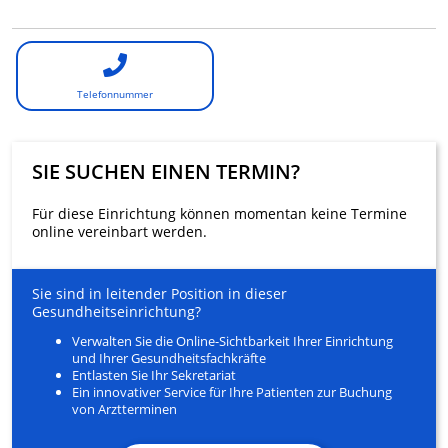
Telefonnummer
SIE SUCHEN EINEN TERMIN?
Für diese Einrichtung können momentan keine Termine
online vereinbart werden.
Sie sind in leitender Position in dieser
Gesundheitseinrichtung?
Verwalten Sie die Online-Sichtbarkeit Ihrer Einrichtung
und Ihrer Gesundheitsfachkräfte
Entlasten Sie Ihr Sekretariat
Ein innovativer Service für Ihre Patienten zur Buchung
von Arztterminen