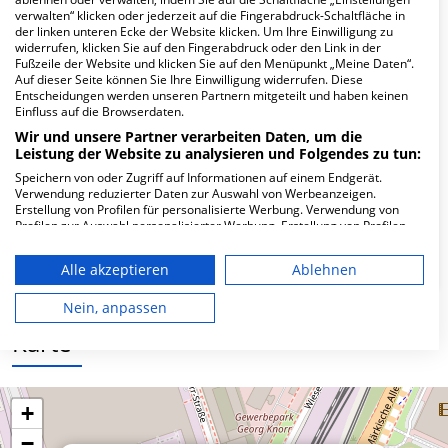
Hier ﬁnden Sie häuﬁg gestellte Fragen zu dieser Klinik.
verwalten“ klicken oder jederzeit auf die Fingerabdruck-Schaltfläche in
der linken unteren Ecke der Website klicken. Um Ihre Einwilligung zu
widerrufen, klicken Sie auf den Fingerabdruck oder den Link in der
Wie lautet die Adresse von LASERMED MVZ
Fußzeile der Website und klicken Sie auf den Menüpunkt „Meine Daten“.
GmbH Augenarzt Märkische Allee?
Auf dieser Seite können Sie Ihre Einwilligung widerrufen. Diese
Entscheidungen werden unseren Partnern mitgeteilt und haben keinen
Einfluss auf die Browserdaten.
Märkische Allee 172
Wir und unsere Partner verarbeiten Daten, um die
12681 Berlin
Leistung der Website zu analysieren und Folgendes zu tun:
Speichern von oder Zugriff auf Informationen auf einem Endgerät.
Verwendung reduzierter Daten zur Auswahl von Werbeanzeigen.
Erstellung von Profilen für personalisierte Werbung. Verwendung von
Wie ist die Telefonnummer von LASERMED
Profilen zur Auswahl personalisierter Werbung. Erstellung von Profilen
zur Personalisierung von Inhalten. Verwendung von Profilen zur Auswahl
MVZ GmbH Augenarzt Märkische Allee?
personalisierter Inhalte. Messung der Werbeleistung. Messung der
Alle akzeptieren
Ablehnen
Performance von Inhalten. Analyse von Zielgruppen durch Statistiken
oder Kombinationen von Daten aus verschiedenen Quellen. Entwicklung
und Verbesserung der Angebote. Verwendung reduzierter Daten zur
Nein, anpassen
Auswahl von Inhalten.
Karte
Daten können außerhalb der Europäischen Union weitergegeben und in
die USA gesendet werden.
Ihre Einwilligung und die cookie Richtlinie gelten ausschließlich für diese
Website/App.
+
Partnerliste anzeigen (1 IAB-Anbieter)
−
Wir nutzen Ihre Daten für folgende Zwecke: