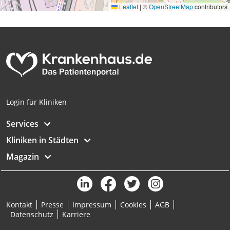
Leaflet
|
©
OpenStreetMap
contributors
Analyse von Zielgruppen durch Statistiken
oder Kombinationen von Daten aus
verschiedenen Quellen
Entwicklung und Verbesserung der
Angebote
Verwendung reduzierter Daten zur Auswahl
von Inhalten
Login für Kliniken
IAB-Besonderheiten:
Services
Verwendung genauer Standortdaten
Kliniken in Städten
Geräte anhand von aktiv angeforderten
Magazin
Informationen identifizieren
Nicht-IAB-Verarbeitungszwecke:
Notwendig
Kontakt
Presse
Impressum
Cookies
AGB
Performance
Datenschutz
Karriere