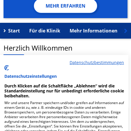
MEHR ERFAHREN
Start
Für die Klinik
Mehr Informationen
K
Herzlich Willkommen
Datenschutzbestimmungen
LASERMED MVZ GmbH Augenarzt Märkische Allee in der
Märkische Allee 172 ist ein medizinisches
Datenschutzeinstellungen
Versorgungszentrum in Berlin.
Durch Klicken auf die Schaltfläche „Ablehnen“ wird die
Standardeinstellung nur für unbedingt erforderliche cookie
Mehr Informationen
beibehalten.
Wir und unsere Partner speichern und/oder greifen auf Informationen auf
einem Gerät zu, wie z. B. eindeutige IDs in cookie und anderen
Browserspeichern, um personenbezogene Daten zu verarbeiten. Einige
FAQ
Anbieter verarbeiten Ihre personenbezogenen Daten möglicherweise
aufgrund eines berechtigten Interesses. Um dem zu widersprechen,
öffnen Sie die „Einstellungen“. Sie können Ihre Einstellungen akzeptieren,
ablehnen oder verwalten, indem Sie auf die Schaltfläche „Einstellungen