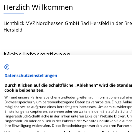
Herzlich Willkommen
Lichtblick MVZ Nordhessen GmbH Bad Hersfeld in der Brei
Hersfeld.
Mehr Informationen
Datenschutzeinstellungen
FAQ
Durch Klicken auf die Schaltfläche „Ablehnen“ wird die Standar
cookie beibehalten.
Hier ﬁnden Sie häuﬁg gestellte Fragen zu dieser Klinik.
Wir und unsere Partner speichern und/oder greifen auf Informationen auf eine
Browserspeichern, um personenbezogene Daten zu verarbeiten. Einige Anbie
möglicherweise aufgrund eines berechtigten Interesses. Um dem zu widersprec
Wie lautet die Adresse von Lichtblick MVZ Nordh
Einstellungen akzeptieren, ablehnen oder verwalten, indem Sie auf die Schaltfl
Fingerabdruck-Schaltfläche in der linken unteren Ecke der Website klicken. Um 
Fingerabdruck oder den Link in der Fußzeile der Website und klicken Sie auf 
Breitenstr. 4
Ihre Einwilligung widerrufen. Diese Entscheidungen werden unseren Partnern 
36251 Bad Hersfeld