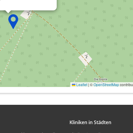
onen von Daten aus
Leaflet
|
©
OpenStreetMap
contribu
ifizieren
Kliniken in Städten