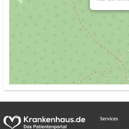
Messung der Werbeleistung
Messung der Performance von Inhalten
Analyse von Zielgruppen durch Statistiken oder Kombinati
verschiedenen Quellen
Entwicklung und Verbesserung der Angebote
Verwendung reduzierter Daten zur Auswahl von Inhalten
IAB-Besonderheiten:
Verwendung genauer Standortdaten
Geräte anhand von aktiv angeforderten Informationen ident
Nicht-IAB-Verarbeitungszwecke:
Notwendig
Services
Performance