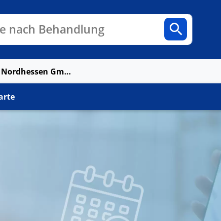
n
Fachbereiche
Arztpraxen
e nach Behandlung
Lichtblick MVZ Nordhessen GmbH Bad Hersfeld
arte