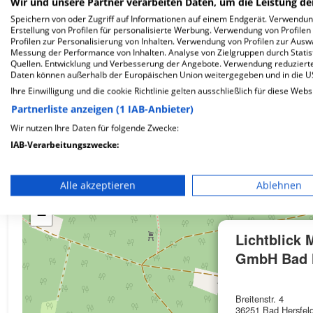
Wir und unsere Partner verarbeiten Daten, um die Leistung de
Speichern von oder Zugriff auf Informationen auf einem Endgerät. Verwendu
Erstellung von Profilen für personalisierte Werbung. Verwendung von Profilen
Profilen zur Personalisierung von Inhalten. Verwendung von Profilen zur Ausw
Wie ist die Telefonnummer von Lichtblick MVZ N
Messung der Performance von Inhalten. Analyse von Zielgruppen durch Stati
Quellen. Entwicklung und Verbesserung der Angebote. Verwendung reduzierte
Daten können außerhalb der Europäischen Union weitergegeben und in die 
Ihre Einwilligung und die cookie Richtlinie gelten ausschließlich für diese Webs
Partnerliste anzeigen (1 IAB-Anbieter)
Karte
Wir nutzen Ihre Daten für folgende Zwecke:
IAB-Verarbeitungszwecke:
Speichern von oder Zugriff auf Informationen auf einem En
Alle akzeptieren
Ablehnen
+
Verwendung reduzierter Daten zur Auswahl von Werbeanze
−
Erstellung von Profilen für personalisierte Werbung
Lichtblick
Verwendung von Profilen zur Auswahl personalisierter We
GmbH Bad 
Erstellung von Profilen zur Personalisierung von Inhalten
Breitenstr. 4
Verwendung von Profilen zur Auswahl personalisierter Inha
36251 Bad Hersfel