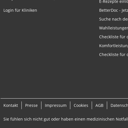
E-Rezepte ein
Funktional
BetterDoc - Jet
Login für Kliniken
Werbung
Suche nach de
Wahlleistunge
Checkliste für
Komfortleistu
Checkliste für
Kontakt
Presse
Impressum
Cookies
AGB
Datensc
Sie fühlen sich nicht gut oder haben einen medizinischen Notfall