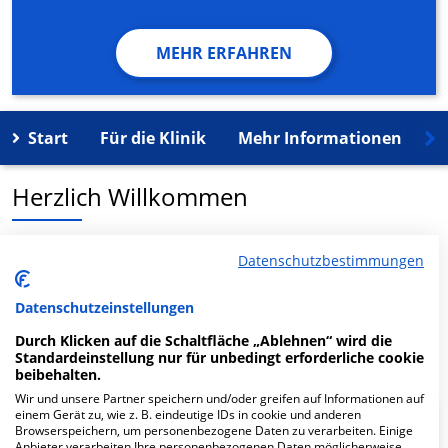
MEHR ERFAHREN
Start
Für die Klinik
Mehr Informationen
K
Herzlich Willkommen
Med. Versorgungszentrum an der Sportklinik Hellersen
Datenschutzbestimmungen
MVZ Hellersen GmbH in der Paulmannshöher Str. 17 ist
ein medizinisches Versorgungszentrum in Lüdenscheid.
Datenschutzeinstellungen
Durch Klicken auf die Schaltfläche „Ablehnen“ wird die
Mehr Informationen
Standardeinstellung nur für unbedingt erforderliche cookie
beibehalten.
Wir und unsere Partner speichern und/oder greifen auf Informationen auf
einem Gerät zu, wie z. B. eindeutige IDs in cookie und anderen
FAQ
Browserspeichern, um personenbezogene Daten zu verarbeiten. Einige
Anbieter verarbeiten Ihre personenbezogenen Daten möglicherweise