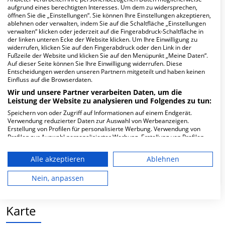
aufgrund eines berechtigten Interesses. Um dem zu widersprechen,
öffnen Sie die „Einstellungen“. Sie können Ihre Einstellungen akzeptieren,
Hier ﬁnden Sie häuﬁg gestellte Fragen zu dieser Klinik.
ablehnen oder verwalten, indem Sie auf die Schaltfläche „Einstellungen
verwalten“ klicken oder jederzeit auf die Fingerabdruck-Schaltfläche in
der linken unteren Ecke der Website klicken. Um Ihre Einwilligung zu
Wie lautet die Adresse von Med.
widerrufen, klicken Sie auf den Fingerabdruck oder den Link in der
Fußzeile der Website und klicken Sie auf den Menüpunkt „Meine Daten“.
Versorgungszentrum an der Sportklinik
Auf dieser Seite können Sie Ihre Einwilligung widerrufen. Diese
Hellersen MVZ Hellersen GmbH?
Entscheidungen werden unseren Partnern mitgeteilt und haben keinen
Einfluss auf die Browserdaten.
Wir und unsere Partner verarbeiten Daten, um die
Paulmannshöher Str. 17
Leistung der Website zu analysieren und Folgendes zu tun:
58515 Lüdenscheid
Speichern von oder Zugriff auf Informationen auf einem Endgerät.
Verwendung reduzierter Daten zur Auswahl von Werbeanzeigen.
Erstellung von Profilen für personalisierte Werbung. Verwendung von
Profilen zur Auswahl personalisierter Werbung. Erstellung von Profilen
Wie ist die Telefonnummer von Med.
zur Personalisierung von Inhalten. Verwendung von Profilen zur Auswahl
Versorgungszentrum an der Sportklinik
personalisierter Inhalte. Messung der Werbeleistung. Messung der
Alle akzeptieren
Ablehnen
Hellersen MVZ Hellersen GmbH?
Performance von Inhalten. Analyse von Zielgruppen durch Statistiken
oder Kombinationen von Daten aus verschiedenen Quellen. Entwicklung
und Verbesserung der Angebote. Verwendung reduzierter Daten zur
Nein, anpassen
Auswahl von Inhalten.
Daten können außerhalb der Europäischen Union weitergegeben und in
die USA gesendet werden.
Karte
Ihre Einwilligung und die cookie Richtlinie gelten ausschließlich für diese
Website/App.