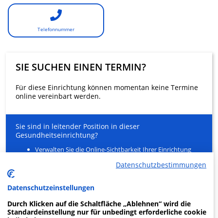
Telefonnummer
SIE SUCHEN EINEN TERMIN?
Für diese Einrichtung können momentan keine Termine
online vereinbart werden.
Sie sind in leitender Position in dieser
Gesundheitseinrichtung?
Verwalten Sie die Online-Sichtbarkeit Ihrer Einrichtung
und Ihrer Gesundheitsfachkräfte
Datenschutzbestimmungen
Entlasten Sie Ihr Sekretariat
Ein innovativer Service für Ihre Patienten zur Buchung
von Arztterminen
Datenschutzeinstellungen
Durch Klicken auf die Schaltfläche „Ablehnen“ wird die
MEHR ERFAHREN
Standardeinstellung nur für unbedingt erforderliche cookie