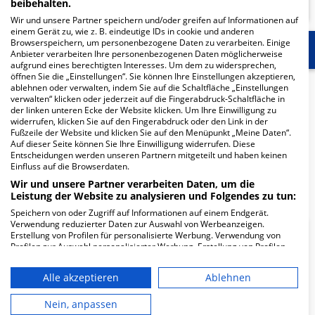
beibehalten.
Wir und unsere Partner speichern und/oder greifen auf Informationen auf
einem Gerät zu, wie z. B. eindeutige IDs in cookie und anderen
Browserspeichern, um personenbezogene Daten zu verarbeiten. Einige
Start
Für die Klinik
Mehr Informationen
Anbieter verarbeiten Ihre personenbezogenen Daten möglicherweise
aufgrund eines berechtigten Interesses. Um dem zu widersprechen,
öffnen Sie die „Einstellungen“. Sie können Ihre Einstellungen akzeptieren,
Herzlich Willkommen
ablehnen oder verwalten, indem Sie auf die Schaltfläche „Einstellungen
verwalten“ klicken oder jederzeit auf die Fingerabdruck-Schaltfläche in
der linken unteren Ecke der Website klicken. Um Ihre Einwilligung zu
widerrufen, klicken Sie auf den Fingerabdruck oder den Link in der
MEDICUS-MVZ Ärztezentrum in der Sinner Weg 7 ist ein
Fußzeile der Website und klicken Sie auf den Menüpunkt „Meine Daten“.
Auf dieser Seite können Sie Ihre Einwilligung widerrufen. Diese
medizinisches Versorgungszentrum in Frankfurt.
Entscheidungen werden unseren Partnern mitgeteilt und haben keinen
Einfluss auf die Browserdaten.
Mehr Informationen
Wir und unsere Partner verarbeiten Daten, um die
Leistung der Website zu analysieren und Folgendes zu tun:
Speichern von oder Zugriff auf Informationen auf einem Endgerät.
Verwendung reduzierter Daten zur Auswahl von Werbeanzeigen.
Erstellung von Profilen für personalisierte Werbung. Verwendung von
FAQ
Profilen zur Auswahl personalisierter Werbung. Erstellung von Profilen
zur Personalisierung von Inhalten. Verwendung von Profilen zur Auswahl
personalisierter Inhalte. Messung der Werbeleistung. Messung der
Alle akzeptieren
Ablehnen
Hier ﬁnden Sie häuﬁg gestellte Fragen zu dieser Klinik.
Performance von Inhalten. Analyse von Zielgruppen durch Statistiken
oder Kombinationen von Daten aus verschiedenen Quellen. Entwicklung
und Verbesserung der Angebote. Verwendung reduzierter Daten zur
Nein, anpassen
Auswahl von Inhalten.