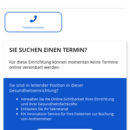
Telefonnummer
SIE SUCHEN EINEN TERMIN?
Für diese Einrichtung können momentan keine Termine
online vereinbart werden.
Sie sind in leitender Position in dieser
Gesundheitseinrichtung?
Verwalten Sie die Online-Sichtbarkeit Ihrer Einrichtung
und Ihrer Gesundheitsfachkräfte
Entlasten Sie Ihr Sekretariat
Ein innovativer Service für Ihre Patienten zur Buchung
von Arztterminen