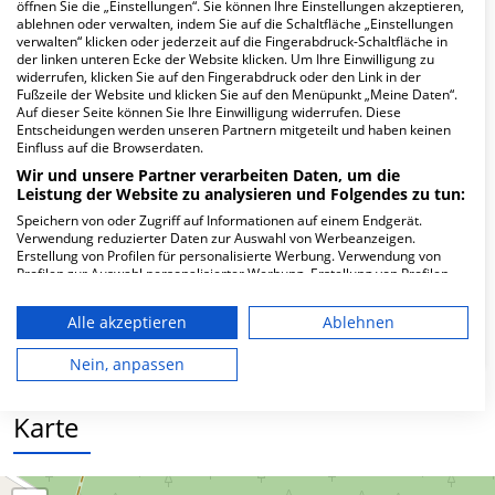
Hier ﬁnden Sie häuﬁg gestellte Fragen zu dieser Klinik.
öffnen Sie die „Einstellungen“. Sie können Ihre Einstellungen akzeptieren,
ablehnen oder verwalten, indem Sie auf die Schaltfläche „Einstellungen
verwalten“ klicken oder jederzeit auf die Fingerabdruck-Schaltfläche in
der linken unteren Ecke der Website klicken. Um Ihre Einwilligung zu
Wie lautet die Adresse von Medizinische
widerrufen, klicken Sie auf den Fingerabdruck oder den Link in der
Einrichtungs GmbH MVZ MEGmbH im Naemi-
Fußzeile der Website und klicken Sie auf den Menüpunkt „Meine Daten“.
Wilke-Stift?
Auf dieser Seite können Sie Ihre Einwilligung widerrufen. Diese
Entscheidungen werden unseren Partnern mitgeteilt und haben keinen
Einfluss auf die Browserdaten.
Dr.-Ayrer-Str. 1-Apr
Wir und unsere Partner verarbeiten Daten, um die
03172 Guben
Leistung der Website zu analysieren und Folgendes zu tun:
Speichern von oder Zugriff auf Informationen auf einem Endgerät.
Verwendung reduzierter Daten zur Auswahl von Werbeanzeigen.
Erstellung von Profilen für personalisierte Werbung. Verwendung von
Wie ist die Telefonnummer von Medizinische
Profilen zur Auswahl personalisierter Werbung. Erstellung von Profilen
zur Personalisierung von Inhalten. Verwendung von Profilen zur Auswahl
Einrichtungs GmbH MVZ MEGmbH im Naemi-
personalisierter Inhalte. Messung der Werbeleistung. Messung der
Wilke-Stift?
Alle akzeptieren
Ablehnen
Performance von Inhalten. Analyse von Zielgruppen durch Statistiken
oder Kombinationen von Daten aus verschiedenen Quellen. Entwicklung
und Verbesserung der Angebote. Verwendung reduzierter Daten zur
Nein, anpassen
Auswahl von Inhalten.
Daten können außerhalb der Europäischen Union weitergegeben und in
die USA gesendet werden.
Karte
Ihre Einwilligung und die cookie Richtlinie gelten ausschließlich für diese
Website/App.
Partnerliste anzeigen (1 IAB-Anbieter)