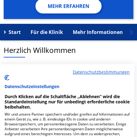
MEHR ERFAHREN
Start
Für die Klinik
Mehr Informationen
K
Herzlich Willkommen
Medizinische Einrichtungs GmbH MVZ MEGmbH im
Datenschutzbestimmungen
Naemi-Wilke-Stift in der Dr.-Ayrer-Str. 1-Apr ist ein
medizinisches Versorgungszentrum in Guben.
Datenschutzeinstellungen
Mehr Informationen
Durch Klicken auf die Schaltfläche „Ablehnen“ wird die
Standardeinstellung nur für unbedingt erforderliche cookie
beibehalten.
Wir und unsere Partner speichern und/oder greifen auf Informationen auf
einem Gerät zu, wie z. B. eindeutige IDs in cookie und anderen
FAQ
Browserspeichern, um personenbezogene Daten zu verarbeiten. Einige
Anbieter verarbeiten Ihre personenbezogenen Daten möglicherweise
aufgrund eines berechtigten Interesses. Um dem zu widersprechen,