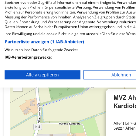
Speichern von oder Zugriff auf Informationen auf einem Endgerät. Verwendu
Erstellung von Profilen für personalisierte Werbung. Verwendung von Profilen
Wie ist die Telefonnummer von MVZ Ahlen-Kardio
Profilen zur Personalisierung von Inhalten. Verwendung von Profilen zur Ausw
Messung der Performance von Inhalten. Analyse von Zielgruppen durch Stati
Quellen. Entwicklung und Verbesserung der Angebote. Verwendung reduzierte
Daten können außerhalb der Europäischen Union weitergegeben und in die 
Ihre Einwilligung und die cookie Richtlinie gelten ausschließlich für diese Webs
Partnerliste anzeigen (1 IAB-Anbieter)
Karte
Wir nutzen Ihre Daten für folgende Zwecke:
IAB-Verarbeitungszwecke:
Speichern von oder Zugriff auf Informationen auf einem En
Alle akzeptieren
Ablehnen
+
Verwendung reduzierter Daten zur Auswahl von Werbeanze
−
Erstellung von Profilen für personalisierte Werbung
MVZ Ah
Verwendung von Profilen zur Auswahl personalisierter We
Kardiol
Erstellung von Profilen zur Personalisierung von Inhalten
Alter Hof 7-
59227 Ahlen
Verwendung von Profilen zur Auswahl personalisierter Inha