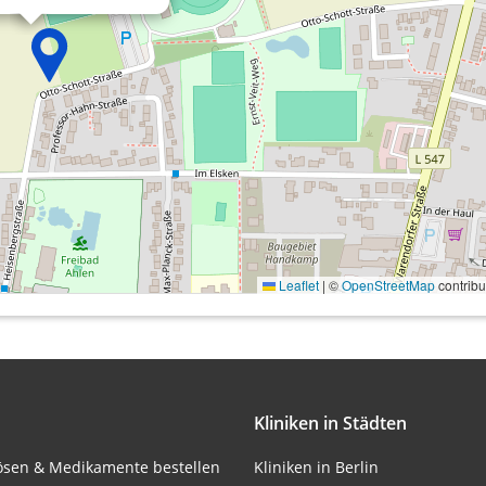
onen von Daten aus
Leaflet
|
©
OpenStreetMap
contribu
ifizieren
Kliniken in Städten
lösen & Medikamente bestellen
Kliniken in Berlin