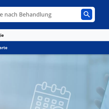
n
Fachbereiche
Arztpraxen
e nach Behandlung
ie
arte