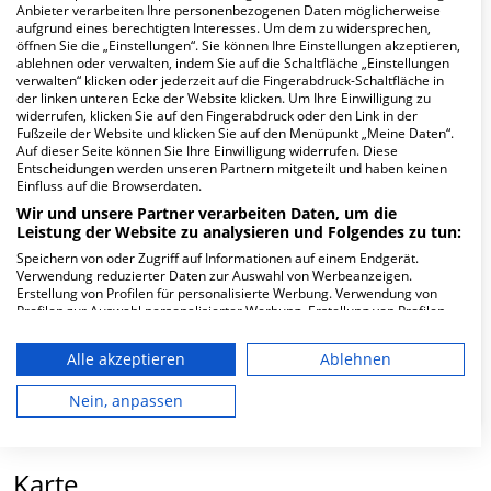
FAQ
Anbieter verarbeiten Ihre personenbezogenen Daten möglicherweise
aufgrund eines berechtigten Interesses. Um dem zu widersprechen,
öffnen Sie die „Einstellungen“. Sie können Ihre Einstellungen akzeptieren,
ablehnen oder verwalten, indem Sie auf die Schaltfläche „Einstellungen
Hier ﬁnden Sie häuﬁg gestellte Fragen zu dieser Klinik.
verwalten“ klicken oder jederzeit auf die Fingerabdruck-Schaltfläche in
der linken unteren Ecke der Website klicken. Um Ihre Einwilligung zu
widerrufen, klicken Sie auf den Fingerabdruck oder den Link in der
Wie lautet die Adresse von MVZ ALB FILS
Fußzeile der Website und klicken Sie auf den Menüpunkt „Meine Daten“.
KLINIKEN GmbH Klinik am Eichert Praxis für
Auf dieser Seite können Sie Ihre Einwilligung widerrufen. Diese
Entscheidungen werden unseren Partnern mitgeteilt und haben keinen
Hämatologie und Internistische Onkologie?
Einfluss auf die Browserdaten.
Wir und unsere Partner verarbeiten Daten, um die
Dr.-Paul-Goes-Weg 12
Leistung der Website zu analysieren und Folgendes zu tun:
73035 Göppingen
Speichern von oder Zugriff auf Informationen auf einem Endgerät.
Verwendung reduzierter Daten zur Auswahl von Werbeanzeigen.
Erstellung von Profilen für personalisierte Werbung. Verwendung von
Profilen zur Auswahl personalisierter Werbung. Erstellung von Profilen
Wie ist die Telefonnummer von MVZ ALB FILS
zur Personalisierung von Inhalten. Verwendung von Profilen zur Auswahl
personalisierter Inhalte. Messung der Werbeleistung. Messung der
KLINIKEN GmbH Klinik am Eichert Praxis für
Alle akzeptieren
Ablehnen
Performance von Inhalten. Analyse von Zielgruppen durch Statistiken
Hämatologie und Internistische Onkologie?
oder Kombinationen von Daten aus verschiedenen Quellen. Entwicklung
und Verbesserung der Angebote. Verwendung reduzierter Daten zur
Nein, anpassen
Auswahl von Inhalten.
Daten können außerhalb der Europäischen Union weitergegeben und in
die USA gesendet werden.
Karte
Ihre Einwilligung und die cookie Richtlinie gelten ausschließlich für diese