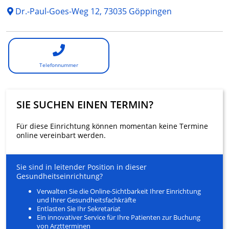
Dr.-Paul-Goes-Weg 12, 73035 Göppingen
Telefonnummer
SIE SUCHEN EINEN TERMIN?
Für diese Einrichtung können momentan keine Termine
online vereinbart werden.
Sie sind in leitender Position in dieser
Gesundheitseinrichtung?
Verwalten Sie die Online-Sichtbarkeit Ihrer Einrichtung
und Ihrer Gesundheitsfachkräfte
Entlasten Sie Ihr Sekretariat
Ein innovativer Service für Ihre Patienten zur Buchung
von Arztterminen