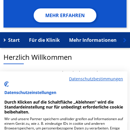
MEHR ERFAHREN
Start
Für die Klinik
Mehr Informationen
K
Herzlich Willkommen
MVZ ALB FILS KLINIKEN GmbH Klinik am Eichert Praxis
Datenschutzbestimmungen
für Hämatologie und Internistische Onkologie in der Dr.-
Paul-Goes-Weg 12 ist ein medizinisches
Versorgungszentrum in Göppingen.
Datenschutzeinstellungen
Durch Klicken auf die Schaltfläche „Ablehnen“ wird die
Standardeinstellung nur für unbedingt erforderliche cookie
Mehr Informationen
beibehalten.
Wir und unsere Partner speichern und/oder greifen auf Informationen auf
einem Gerät zu, wie z. B. eindeutige IDs in cookie und anderen
Browserspeichern, um personenbezogene Daten zu verarbeiten. Einige