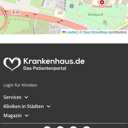
Messung der Werbeleistung
Messung der Performance von Inhalten
Analyse von Zielgruppen durch Statistiken
oder Kombinationen von Daten aus
Leaflet
|
©
OpenStreetMap
contributors
verschiedenen Quellen
Entwicklung und Verbesserung der
Angebote
Verwendung reduzierter Daten zur Auswahl
von Inhalten
IAB-Besonderheiten:
Login für Kliniken
Verwendung genauer Standortdaten
Services
Geräte anhand von aktiv angeforderten
Informationen identifizieren
Kliniken in Städten
Nicht-IAB-Verarbeitungszwecke:
Magazin
Notwendig