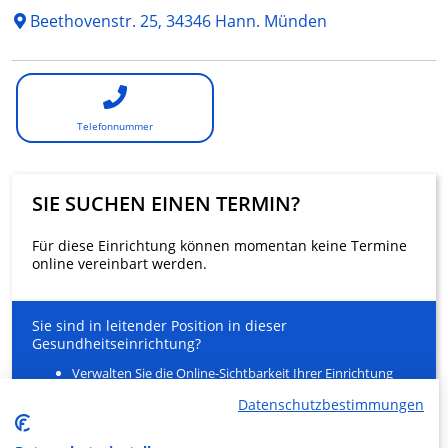
Beethovenstr. 25, 34346 Hann. Münden
Telefonnummer
SIE SUCHEN EINEN TERMIN?
Für diese Einrichtung können momentan keine Termine
online vereinbart werden.
Sie sind in leitender Position in dieser
Gesundheitseinrichtung?
Verwalten Sie die Online-Sichtbarkeit Ihrer Einrichtung
und Ihrer Gesundheitsfachkräfte
Datenschutzbestimmungen
Entlasten Sie Ihr Sekretariat
Ein innovativer Service für Ihre Patienten zur Buchung
von Arztterminen