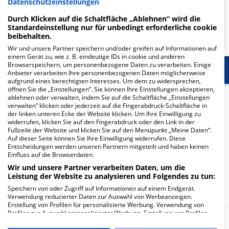
Datenschutzeinstellungen
Durch Klicken auf die Schaltfläche „Ablehnen“ wird die
MEHR ERFAHREN
Standardeinstellung nur für unbedingt erforderliche cookie
beibehalten.
Wir und unsere Partner speichern und/oder greifen auf Informationen auf
einem Gerät zu, wie z. B. eindeutige IDs in cookie und anderen
Browserspeichern, um personenbezogene Daten zu verarbeiten. Einige
Start
Für die Klinik
Mehr Informationen
Anbieter verarbeiten Ihre personenbezogenen Daten möglicherweise
aufgrund eines berechtigten Interesses. Um dem zu widersprechen,
öffnen Sie die „Einstellungen“. Sie können Ihre Einstellungen akzeptieren,
Herzlich Willkommen
ablehnen oder verwalten, indem Sie auf die Schaltfläche „Einstellungen
verwalten“ klicken oder jederzeit auf die Fingerabdruck-Schaltfläche in
der linken unteren Ecke der Website klicken. Um Ihre Einwilligung zu
widerrufen, klicken Sie auf den Fingerabdruck oder den Link in der
MVZ Am Bahnhof - Hann. Münden Gesundheitspark
Fußzeile der Website und klicken Sie auf den Menüpunkt „Meine Daten“.
Auf dieser Seite können Sie Ihre Einwilligung widerrufen. Diese
Südniedersachsen GmbH in der Beethovenstr. 25 ist ein
Entscheidungen werden unseren Partnern mitgeteilt und haben keinen
medizinisches Versorgungszentrum in Hann. Münden.
Einfluss auf die Browserdaten.
Wir und unsere Partner verarbeiten Daten, um die
Leistung der Website zu analysieren und Folgendes zu tun:
Mehr Informationen
Speichern von oder Zugriff auf Informationen auf einem Endgerät.
Verwendung reduzierter Daten zur Auswahl von Werbeanzeigen.
Erstellung von Profilen für personalisierte Werbung. Verwendung von
Profilen zur Auswahl personalisierter Werbung. Erstellung von Profilen
FAQ
zur Personalisierung von Inhalten. Verwendung von Profilen zur Auswahl