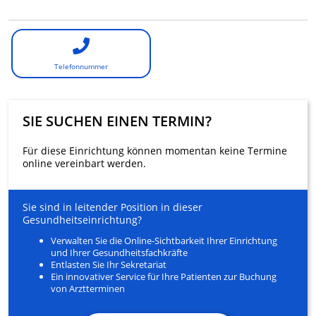
Telefonnummer
SIE SUCHEN EINEN TERMIN?
Für diese Einrichtung können momentan keine Termine
online vereinbart werden.
Sie sind in leitender Position in dieser
Gesundheitseinrichtung?
Verwalten Sie die Online-Sichtbarkeit Ihrer Einrichtung
und Ihrer Gesundheitsfachkräfte
Entlasten Sie Ihr Sekretariat
Ein innovativer Service für Ihre Patienten zur Buchung
von Arztterminen