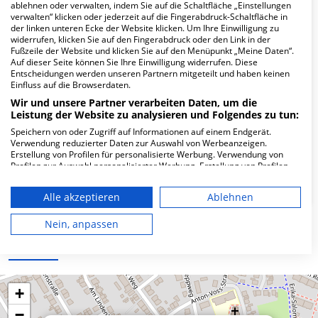
Hier ﬁnden Sie häuﬁg gestellte Fragen zu dieser Klinik.
ablehnen oder verwalten, indem Sie auf die Schaltfläche „Einstellungen
verwalten“ klicken oder jederzeit auf die Fingerabdruck-Schaltfläche in
der linken unteren Ecke der Website klicken. Um Ihre Einwilligung zu
widerrufen, klicken Sie auf den Fingerabdruck oder den Link in der
Wie lautet die Adresse von MVZ am Evang.
Fußzeile der Website und klicken Sie auf den Menüpunkt „Meine Daten“.
Krankenhaus Hamm gGmbH?
Auf dieser Seite können Sie Ihre Einwilligung widerrufen. Diese
Entscheidungen werden unseren Partnern mitgeteilt und haben keinen
Einfluss auf die Browserdaten.
Werler Str. 110
Wir und unsere Partner verarbeiten Daten, um die
59063 Hamm
Leistung der Website zu analysieren und Folgendes zu tun:
Speichern von oder Zugriff auf Informationen auf einem Endgerät.
Verwendung reduzierter Daten zur Auswahl von Werbeanzeigen.
Erstellung von Profilen für personalisierte Werbung. Verwendung von
Wie ist die Telefonnummer von MVZ am
Profilen zur Auswahl personalisierter Werbung. Erstellung von Profilen
Evang. Krankenhaus Hamm gGmbH?
zur Personalisierung von Inhalten. Verwendung von Profilen zur Auswahl
personalisierter Inhalte. Messung der Werbeleistung. Messung der
Alle akzeptieren
Ablehnen
Performance von Inhalten. Analyse von Zielgruppen durch Statistiken
oder Kombinationen von Daten aus verschiedenen Quellen. Entwicklung
und Verbesserung der Angebote. Verwendung reduzierter Daten zur
Nein, anpassen
Auswahl von Inhalten.
Karte
Daten können außerhalb der Europäischen Union weitergegeben und in
die USA gesendet werden.
Ihre Einwilligung und die cookie Richtlinie gelten ausschließlich für diese
Website/App.
+
Partnerliste anzeigen (1 IAB-Anbieter)
−