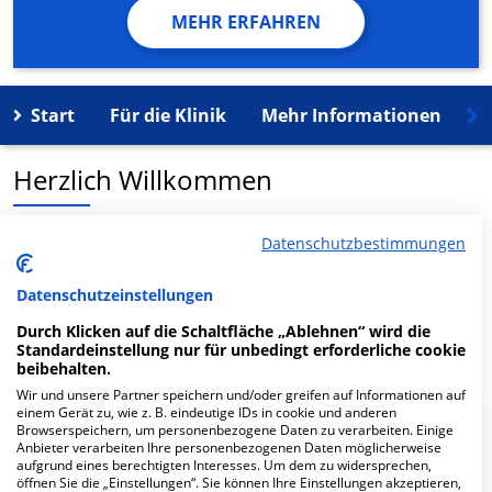
MEHR ERFAHREN
Start
Für die Klinik
Mehr Informationen
K
Herzlich Willkommen
MVZ am Evang. Krankenhaus Hamm gGmbH in der
Datenschutzbestimmungen
Werler Str. 110 ist ein medizinisches
Versorgungszentrum in Hamm.
Datenschutzeinstellungen
Durch Klicken auf die Schaltfläche „Ablehnen“ wird die
Mehr Informationen
Standardeinstellung nur für unbedingt erforderliche cookie
beibehalten.
Wir und unsere Partner speichern und/oder greifen auf Informationen auf
einem Gerät zu, wie z. B. eindeutige IDs in cookie und anderen
Browserspeichern, um personenbezogene Daten zu verarbeiten. Einige
FAQ
Anbieter verarbeiten Ihre personenbezogenen Daten möglicherweise
aufgrund eines berechtigten Interesses. Um dem zu widersprechen,
öffnen Sie die „Einstellungen“. Sie können Ihre Einstellungen akzeptieren,