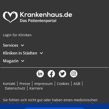
Analyse von Zielgruppen durch Statistiken
oder Kombinationen von Daten aus
verschiedenen Quellen
Entwicklung und Verbesserung der
Angebote
Login für Kliniken
Verwendung reduzierter Daten zur Auswahl
von Inhalten
Services
IAB-Besonderheiten:
Kliniken in Städten
Verwendung genauer Standortdaten
Magazin
Geräte anhand von aktiv angeforderten
Informationen identifizieren
Nicht-IAB-Verarbeitungszwecke:
Kontakt
Presse
Impressum
Cookies
AGB
Notwendig
Datenschutz
Karriere
Performance
Sie fühlen sich nicht gut oder haben einen medizinischen
Notfall? Ärztlicher Bereitschaftsdienst: 116117 | Notruf: 112
Funktional