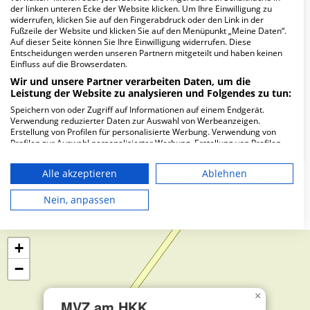
Wie lautet die Adresse von MVZ am HKK
der linken unteren Ecke der Website klicken. Um Ihre Einwilligung zu
Walsrode GmbH?
widerrufen, klicken Sie auf den Fingerabdruck oder den Link in der
Fußzeile der Website und klicken Sie auf den Menüpunkt „Meine Daten“.
Auf dieser Seite können Sie Ihre Einwilligung widerrufen. Diese
Saarstr. 16
Entscheidungen werden unseren Partnern mitgeteilt und haben keinen
Einfluss auf die Browserdaten.
29664 Walsrode
Wir und unsere Partner verarbeiten Daten, um die
Leistung der Website zu analysieren und Folgendes zu tun:
Speichern von oder Zugriff auf Informationen auf einem Endgerät.
Wie ist die Telefonnummer von MVZ am HKK
Verwendung reduzierter Daten zur Auswahl von Werbeanzeigen.
Walsrode GmbH?
Erstellung von Profilen für personalisierte Werbung. Verwendung von
Profilen zur Auswahl personalisierter Werbung. Erstellung von Profilen
zur Personalisierung von Inhalten. Verwendung von Profilen zur Auswahl
personalisierter Inhalte. Messung der Werbeleistung. Messung der
Alle akzeptieren
Ablehnen
Performance von Inhalten. Analyse von Zielgruppen durch Statistiken
oder Kombinationen von Daten aus verschiedenen Quellen. Entwicklung
Karte
und Verbesserung der Angebote. Verwendung reduzierter Daten zur
Nein, anpassen
Auswahl von Inhalten.
Daten können außerhalb der Europäischen Union weitergegeben und in
die USA gesendet werden.
+
Ihre Einwilligung und die cookie Richtlinie gelten ausschließlich für diese
Website/App.
−
Partnerliste anzeigen (1 IAB-Anbieter)
Wir nutzen Ihre Daten für folgende Zwecke:
×
MVZ am HKK