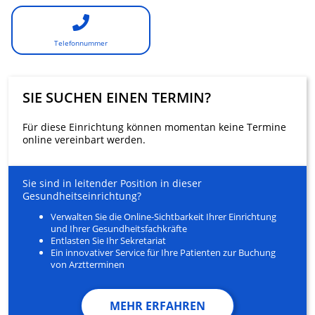
Telefonnummer
SIE SUCHEN EINEN TERMIN?
Für diese Einrichtung können momentan keine Termine
online vereinbart werden.
Sie sind in leitender Position in dieser
Gesundheitseinrichtung?
Verwalten Sie die Online-Sichtbarkeit Ihrer Einrichtung
und Ihrer Gesundheitsfachkräfte
Entlasten Sie Ihr Sekretariat
Ein innovativer Service für Ihre Patienten zur Buchung
von Arztterminen
MEHR ERFAHREN