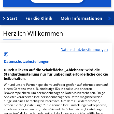
Start
Für die Klinik
Mehr Informationen
K
Herzlich Willkommen
MVZ am HKK Walsrode GmbH in der Saarstr. 16 ist ein
Datenschutzbestimmungen
medizinisches Versorgungszentrum in Walsrode.
Datenschutzeinstellungen
Mehr Informationen
Durch Klicken auf die Schaltfläche „Ablehnen“ wird die
Standardeinstellung nur für unbedingt erforderliche cookie
beibehalten.
Wir und unsere Partner speichern und/oder greifen auf Informationen auf
FAQ
einem Gerät zu, wie z. B. eindeutige IDs in cookie und anderen
Browserspeichern, um personenbezogene Daten zu verarbeiten. Einige
Anbieter verarbeiten Ihre personenbezogenen Daten möglicherweise
aufgrund eines berechtigten Interesses. Um dem zu widersprechen,
Hier ﬁnden Sie häuﬁg gestellte Fragen zu dieser Klinik.
öffnen Sie die „Einstellungen“. Sie können Ihre Einstellungen akzeptieren,
ablehnen oder verwalten, indem Sie auf die Schaltfläche „Einstellungen
verwalten“ klicken oder jederzeit auf die Fingerabdruck-Schaltfläche in