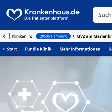
Klinike
Such
Such
Kliniken in:
20535 Hamburg
Start
Für die Klinik
Mehr Informationen
K