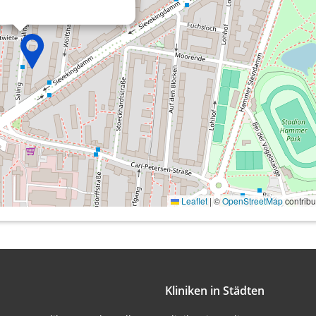
onen von Daten aus
Leaflet
|
©
OpenStreetMap
contribu
ifizieren
Kliniken in Städten