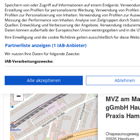
Speichern von oder Zugriff auf Informationen auf einem Endgerät. Verwendu
Erstellung von Profilen für personalisierte Werbung. Verwendung von Profilen
Profilen zur Personalisierung von Inhalten. Verwendung von Profilen zur Ausw
Wie ist die Telefonnummer von MVZ am Marienk
Messung der Performance von Inhalten. Analyse von Zielgruppen durch Stati
Quellen. Entwicklung und Verbesserung der Angebote. Verwendung reduzierte
Daten können außerhalb der Europäischen Union weitergegeben und in die 
Ihre Einwilligung und die cookie Richtlinie gelten ausschließlich für diese Webs
Partnerliste anzeigen (1 IAB-Anbieter)
Wir nutzen Ihre Daten für folgende Zwecke:
Karte
IAB-Verarbeitungszwecke:
Speichern von oder Zugriff auf Informationen auf einem En
Alle akzeptieren
Ablehnen
Verwendung reduzierter Daten zur Auswahl von Werbeanze
+
−
Erstellung von Profilen für personalisierte Werbung
MVZ am Ma
gGmbH Haus
Verwendung von Profilen zur Auswahl personalisierter We
Praxis Ha
Erstellung von Profilen zur Personalisierung von Inhalten
Chapeaurougeweg
Verwendung von Profilen zur Auswahl personalisierter Inha
20535 Hamburg