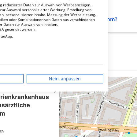
ng reduzierter Daten zur Auswahl von Werbeanzeigen.
 zur Auswahl personalisierter Werbung. Erstellung von
ahl personalisierter Inhalte. Messung der Werbeleistung.
rankenhaus gGmbH Hausärztliche Praxis Hamm?
stiken oder Kombinationen von Daten aus verschiedenen
r Daten zur Auswahl von Inhalten.
USA gesendet werden.
ite/App.
dgerät
Nein, anpassen
igen
×
rienkrankenhaus
ärztliche
rbung
mm
 29
lte