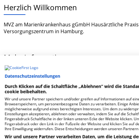
Herzlich Willkommen
MVZ am Marienkrankenhaus gGmbH Hausärztliche Praxis 
Versorgungszentrum in Hamburg.
Mehr Informationen
Datenschutzeinstellungen
FAQ
Durch Klicken auf die Schaltfläche „Ablehnen“ wird die Standar
cookie beibehalten.
Hier ﬁnden Sie häuﬁg gestellte Fragen zu dieser Klinik.
Wir und unsere Partner speichern und/oder greifen auf Informationen auf eine
Browserspeichern, um personenbezogene Daten zu verarbeiten. Einige Anbie
möglicherweise aufgrund eines berechtigten Interesses. Um dem zu widersprec
Wie lautet die Adresse von MVZ am Marienkran
Einstellungen akzeptieren, ablehnen oder verwalten, indem Sie auf die Schaltfl
Fingerabdruck-Schaltfläche in der linken unteren Ecke der Website klicken. Um 
Fingerabdruck oder den Link in der Fußzeile der Website und klicken Sie auf 
Ihre Einwilligung widerrufen. Diese Entscheidungen werden unseren Partnern 
Chapeaurougeweg 29
20535 Hamburg
Wir und unsere Partner verarbeiten Daten, um die Leistung de