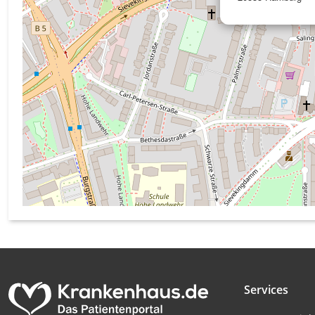
Messung der Werbeleistung
Messung der Performance von Inhalten
Analyse von Zielgruppen durch Statistiken oder Kombinati
verschiedenen Quellen
Entwicklung und Verbesserung der Angebote
Verwendung reduzierter Daten zur Auswahl von Inhalten
IAB-Besonderheiten:
Verwendung genauer Standortdaten
Geräte anhand von aktiv angeforderten Informationen ident
Nicht-IAB-Verarbeitungszwecke:
Notwendig
Services
Performance