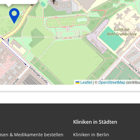
onen von Daten aus
Leaflet
|
©
OpenStreetMap
contribu
ifizieren
Kliniken in Städten
lösen & Medikamente bestellen
Kliniken in Berlin