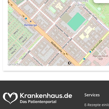
Messung der Werbeleistung
Messung der Performance von Inhalten
Analyse von Zielgruppen durch Statistiken oder Kombinati
verschiedenen Quellen
Entwicklung und Verbesserung der Angebote
Verwendung reduzierter Daten zur Auswahl von Inhalten
IAB-Besonderheiten:
Verwendung genauer Standortdaten
Geräte anhand von aktiv angeforderten Informationen ident
Nicht-IAB-Verarbeitungszwecke:
Notwendig
Services
Performance
E-Rezepte ein
Funktional