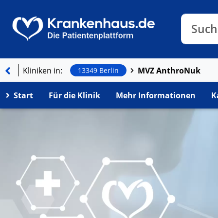
Klinike
Such
Such
Kliniken in:
MVZ AnthroNuk
13349 Berlin
Start
Für die Klinik
Mehr Informationen
K