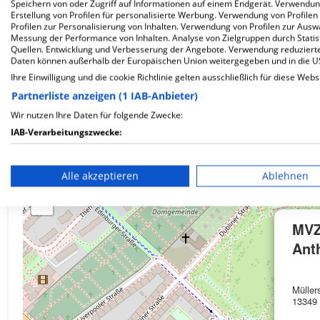
Speichern von oder Zugriff auf Informationen auf einem Endgerät. Verwendu
Erstellung von Profilen für personalisierte Werbung. Verwendung von Profilen
Profilen zur Personalisierung von Inhalten. Verwendung von Profilen zur Ausw
Wie ist die Telefonnummer von MVZ AnthroNuk?
Messung der Performance von Inhalten. Analyse von Zielgruppen durch Stati
Quellen. Entwicklung und Verbesserung der Angebote. Verwendung reduzierte
Daten können außerhalb der Europäischen Union weitergegeben und in die 
Ihre Einwilligung und die cookie Richtlinie gelten ausschließlich für diese Webs
Partnerliste anzeigen (1 IAB-Anbieter)
Karte
Wir nutzen Ihre Daten für folgende Zwecke:
IAB-Verarbeitungszwecke:
Speichern von oder Zugriff auf Informationen auf einem En
Alle akzeptieren
Ablehnen
+
Verwendung reduzierter Daten zur Auswahl von Werbeanze
−
Erstellung von Profilen für personalisierte Werbung
MV
Verwendung von Profilen zur Auswahl personalisierter We
Ant
Erstellung von Profilen zur Personalisierung von Inhalten
Müllers
Verwendung von Profilen zur Auswahl personalisierter Inha
13349 