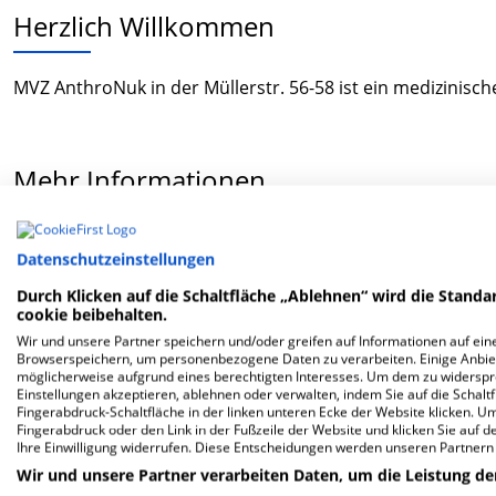
Herzlich Willkommen
MVZ AnthroNuk in der Müllerstr. 56-58 ist ein medizinisc
Mehr Informationen
Datenschutzeinstellungen
FAQ
Durch Klicken auf die Schaltfläche „Ablehnen“ wird die Standar
cookie beibehalten.
Hier ﬁnden Sie häuﬁg gestellte Fragen zu dieser Klinik.
Wir und unsere Partner speichern und/oder greifen auf Informationen auf eine
Browserspeichern, um personenbezogene Daten zu verarbeiten. Einige Anbie
möglicherweise aufgrund eines berechtigten Interesses. Um dem zu widersprec
Wie lautet die Adresse von MVZ AnthroNuk?
Einstellungen akzeptieren, ablehnen oder verwalten, indem Sie auf die Schaltfl
Fingerabdruck-Schaltfläche in der linken unteren Ecke der Website klicken. Um 
Fingerabdruck oder den Link in der Fußzeile der Website und klicken Sie auf 
Müllerstr. 56-58
Ihre Einwilligung widerrufen. Diese Entscheidungen werden unseren Partnern 
13349 Berlin
Wir und unsere Partner verarbeiten Daten, um die Leistung de