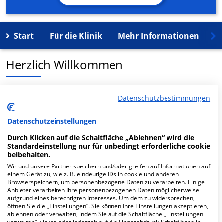
Start
Für die Klinik
Mehr Informationen
K
Herzlich Willkommen
MVZ AugenZentrum Eidelstdt in der Eidelstedter Platz 6
Datenschutzbestimmungen
b ist ein medizinisches Versorgungszentrum in
Hamburg.
Datenschutzeinstellungen
Durch Klicken auf die Schaltfläche „Ablehnen“ wird die
Mehr Informationen
Standardeinstellung nur für unbedingt erforderliche cookie
beibehalten.
Wir und unsere Partner speichern und/oder greifen auf Informationen auf
einem Gerät zu, wie z. B. eindeutige IDs in cookie und anderen
FAQ
Browserspeichern, um personenbezogene Daten zu verarbeiten. Einige
Anbieter verarbeiten Ihre personenbezogenen Daten möglicherweise
aufgrund eines berechtigten Interesses. Um dem zu widersprechen,
öffnen Sie die „Einstellungen“. Sie können Ihre Einstellungen akzeptieren,
Hier ﬁnden Sie häuﬁg gestellte Fragen zu dieser Klinik.
ablehnen oder verwalten, indem Sie auf die Schaltfläche „Einstellungen
verwalten“ klicken oder jederzeit auf die Fingerabdruck-Schaltfläche in