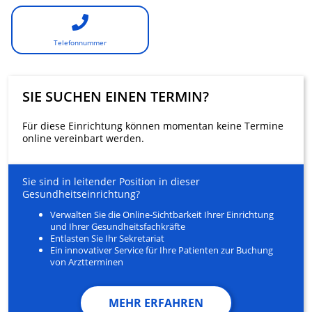
Telefonnummer
SIE SUCHEN EINEN TERMIN?
Für diese Einrichtung können momentan keine Termine
online vereinbart werden.
Sie sind in leitender Position in dieser
Gesundheitseinrichtung?
Verwalten Sie die Online-Sichtbarkeit Ihrer Einrichtung
und Ihrer Gesundheitsfachkräfte
Entlasten Sie Ihr Sekretariat
Ein innovativer Service für Ihre Patienten zur Buchung
von Arztterminen
MEHR ERFAHREN