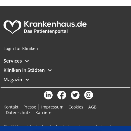
Analyse von Zielgruppen durch Statistiken
oder Kombinationen von Daten aus
verschiedenen Quellen
Entwicklung und Verbesserung der
Angebote
Verwendung reduzierter Daten zur Auswahl
Login für Kliniken
von Inhalten
IAB-Besonderheiten:
Services
Verwendung genauer Standortdaten
Kliniken in Städten
Magazin
Geräte anhand von aktiv angeforderten
Informationen identifizieren
Nicht-IAB-Verarbeitungszwecke:
Notwendig
Kontakt
Presse
Impressum
Cookies
AGB
Datenschutz
Karriere
Performance
Sie fühlen sich nicht gut oder haben einen medizinischen
Funktional