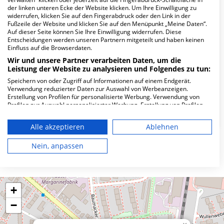
der linken unteren Ecke der Website klicken. Um Ihre Einwilligung zu
Wie lautet die Adresse von MVZ
widerrufen, klicken Sie auf den Fingerabdruck oder den Link in der
AugenZentrum Eidelstdt?
Fußzeile der Website und klicken Sie auf den Menüpunkt „Meine Daten“.
Auf dieser Seite können Sie Ihre Einwilligung widerrufen. Diese
Entscheidungen werden unseren Partnern mitgeteilt und haben keinen
Einfluss auf die Browserdaten.
Eidelstedter Platz 6 b
22523 Hamburg
Wir und unsere Partner verarbeiten Daten, um die
Leistung der Website zu analysieren und Folgendes zu tun:
Speichern von oder Zugriff auf Informationen auf einem Endgerät.
Verwendung reduzierter Daten zur Auswahl von Werbeanzeigen.
Wie ist die Telefonnummer von MVZ
Erstellung von Profilen für personalisierte Werbung. Verwendung von
AugenZentrum Eidelstdt?
Profilen zur Auswahl personalisierter Werbung. Erstellung von Profilen
zur Personalisierung von Inhalten. Verwendung von Profilen zur Auswahl
personalisierter Inhalte. Messung der Werbeleistung. Messung der
Alle akzeptieren
Ablehnen
Performance von Inhalten. Analyse von Zielgruppen durch Statistiken
oder Kombinationen von Daten aus verschiedenen Quellen. Entwicklung
und Verbesserung der Angebote. Verwendung reduzierter Daten zur
Nein, anpassen
Karte
Auswahl von Inhalten.
Daten können außerhalb der Europäischen Union weitergegeben und in
die USA gesendet werden.
Ihre Einwilligung und die cookie Richtlinie gelten ausschließlich für diese
Website/App.
+
Partnerliste anzeigen (1 IAB-Anbieter)
−
Wir nutzen Ihre Daten für folgende Zwecke: