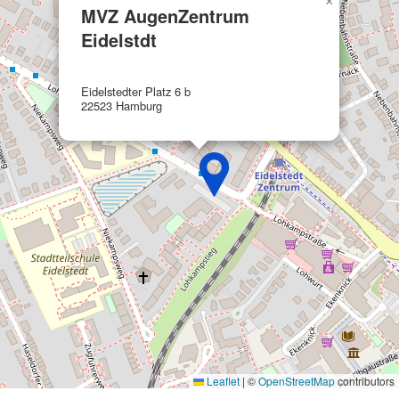
×
IAB-Verarbeitungszwecke:
MVZ AugenZentrum
Speichern von oder Zugriff auf
Eidelstdt
Informationen auf einem Endgerät
Verwendung reduzierter Daten zur Auswahl
Eidelstedter Platz 6 b
von Werbeanzeigen
22523 Hamburg
Erstellung von Profilen für personalisierte
Werbung
Verwendung von Profilen zur Auswahl
personalisierter Werbung
Erstellung von Profilen zur Personalisierung
von Inhalten
Verwendung von Profilen zur Auswahl
personalisierter Inhalte
Messung der Werbeleistung
Messung der Performance von Inhalten
Leaflet
|
©
OpenStreetMap
contributors