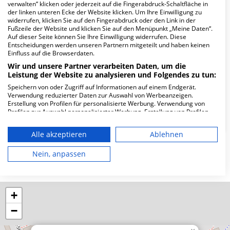
verwalten“ klicken oder jederzeit auf die Fingerabdruck-Schaltfläche in
Wie lautet die Adresse von MVZ
der linken unteren Ecke der Website klicken. Um Ihre Einwilligung zu
widerrufen, klicken Sie auf den Fingerabdruck oder den Link in der
Augenzentrum Speckenbüttel?
Fußzeile der Website und klicken Sie auf den Menüpunkt „Meine Daten“.
Auf dieser Seite können Sie Ihre Einwilligung widerrufen. Diese
Entscheidungen werden unseren Partnern mitgeteilt und haben keinen
Debstedter Weg 2 + 6
Einfluss auf die Browserdaten.
27578 Bremerhaven
Wir und unsere Partner verarbeiten Daten, um die
Leistung der Website zu analysieren und Folgendes zu tun:
Speichern von oder Zugriff auf Informationen auf einem Endgerät.
Verwendung reduzierter Daten zur Auswahl von Werbeanzeigen.
Wie ist die Telefonnummer von MVZ
Erstellung von Profilen für personalisierte Werbung. Verwendung von
Augenzentrum Speckenbüttel?
Profilen zur Auswahl personalisierter Werbung. Erstellung von Profilen
zur Personalisierung von Inhalten. Verwendung von Profilen zur Auswahl
personalisierter Inhalte. Messung der Werbeleistung. Messung der
Alle akzeptieren
Ablehnen
Performance von Inhalten. Analyse von Zielgruppen durch Statistiken
oder Kombinationen von Daten aus verschiedenen Quellen. Entwicklung
und Verbesserung der Angebote. Verwendung reduzierter Daten zur
Nein, anpassen
Karte
Auswahl von Inhalten.
Daten können außerhalb der Europäischen Union weitergegeben und in
die USA gesendet werden.
Ihre Einwilligung und die cookie Richtlinie gelten ausschließlich für diese
+
Website/App.
−
Partnerliste anzeigen (1 IAB-Anbieter)
Wir nutzen Ihre Daten für folgende Zwecke: