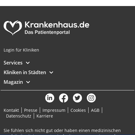
Analyse von Zielgruppen durch Statistiken
oder Kombinationen von Daten aus
verschiedenen Quellen
Entwicklung und Verbesserung der
Angebote
Verwendung reduzierter Daten zur Auswahl
Login für Kliniken
von Inhalten
Services
IAB-Besonderheiten:
Kliniken in Städten
Verwendung genauer Standortdaten
Magazin
Geräte anhand von aktiv angeforderten
Informationen identifizieren
Nicht-IAB-Verarbeitungszwecke:
Notwendig
Kontakt
Presse
Impressum
Cookies
AGB
Datenschutz
Karriere
Performance
Sie fühlen sich nicht gut oder haben einen medizinischen
Funktional