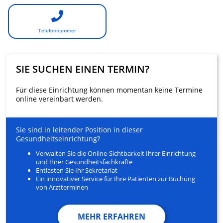
Telefonnummer
SIE SUCHEN EINEN TERMIN?
Für diese Einrichtung können momentan keine Termine
online vereinbart werden.
Sie sind in leitender Position in dieser
Gesundheitseinrichtung?
Verwalten Sie die Online-Sichtbarkeit Ihrer Einrichtung
und Ihrer Gesundheitsfachkräfte
Entlasten Sie Ihr Sekretariat
Ein innovativer Service für Ihre Patienten zur Buchung
von Arztterminen
MEHR ERFAHREN