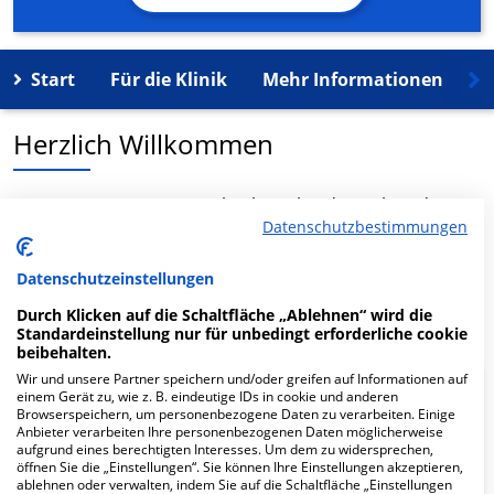
Start
Für die Klinik
Mehr Informationen
K
Herzlich Willkommen
MVZ Augenzentrum Speckenbüttel in der Debstedter
Datenschutzbestimmungen
Weg 2 + 6 ist ein medizinisches Versorgungszentrum in
Bremerhaven.
Datenschutzeinstellungen
Mehr Informationen
Durch Klicken auf die Schaltfläche „Ablehnen“ wird die
Standardeinstellung nur für unbedingt erforderliche cookie
beibehalten.
Wir und unsere Partner speichern und/oder greifen auf Informationen auf
einem Gerät zu, wie z. B. eindeutige IDs in cookie und anderen
FAQ
Browserspeichern, um personenbezogene Daten zu verarbeiten. Einige
Anbieter verarbeiten Ihre personenbezogenen Daten möglicherweise
aufgrund eines berechtigten Interesses. Um dem zu widersprechen,
Hier ﬁnden Sie häuﬁg gestellte Fragen zu dieser Klinik.
öffnen Sie die „Einstellungen“. Sie können Ihre Einstellungen akzeptieren,
ablehnen oder verwalten, indem Sie auf die Schaltfläche „Einstellungen