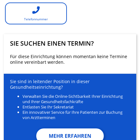
Telefonnummer
SIE SUCHEN EINEN TERMIN?
Für diese Einrichtung können momentan keine Termine
online vereinbart werden.
Sie sind in leitender Position in dieser
Gesundheitseinrichtung?
Verwalten Sie die Online-Sichtbarkeit Ihrer Einrichtung
und Ihrer Gesundheitsfachkräfte
Entlasten Sie Ihr Sekretariat
Ein innovativer Service für Ihre Patienten zur Buchung
von Arztterminen
MEHR ERFAHREN