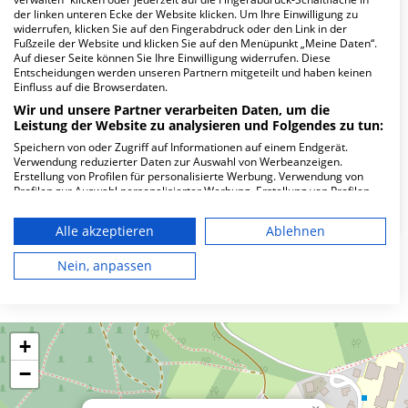
der linken unteren Ecke der Website klicken. Um Ihre Einwilligung zu
Wie lautet die Adresse von MVZ Bad
widerrufen, klicken Sie auf den Fingerabdruck oder den Link in der
Berleburg GbR?
Fußzeile der Website und klicken Sie auf den Menüpunkt „Meine Daten“.
Auf dieser Seite können Sie Ihre Einwilligung widerrufen. Diese
Entscheidungen werden unseren Partnern mitgeteilt und haben keinen
Einfluss auf die Browserdaten.
An der Gontardslust 7
57319 Bad Berleburg
Wir und unsere Partner verarbeiten Daten, um die
Leistung der Website zu analysieren und Folgendes zu tun:
Speichern von oder Zugriff auf Informationen auf einem Endgerät.
Verwendung reduzierter Daten zur Auswahl von Werbeanzeigen.
Wie ist die Telefonnummer von MVZ Bad
Erstellung von Profilen für personalisierte Werbung. Verwendung von
Berleburg GbR?
Profilen zur Auswahl personalisierter Werbung. Erstellung von Profilen
zur Personalisierung von Inhalten. Verwendung von Profilen zur Auswahl
personalisierter Inhalte. Messung der Werbeleistung. Messung der
Alle akzeptieren
Ablehnen
Performance von Inhalten. Analyse von Zielgruppen durch Statistiken
oder Kombinationen von Daten aus verschiedenen Quellen. Entwicklung
und Verbesserung der Angebote. Verwendung reduzierter Daten zur
Nein, anpassen
Karte
Auswahl von Inhalten.
Daten können außerhalb der Europäischen Union weitergegeben und in
die USA gesendet werden.
Ihre Einwilligung und die cookie Richtlinie gelten ausschließlich für diese
Website/App.
+
Partnerliste anzeigen (1 IAB-Anbieter)
−
Wir nutzen Ihre Daten für folgende Zwecke: