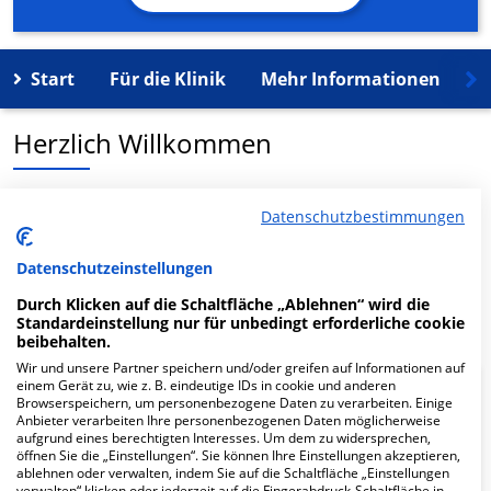
Start
Für die Klinik
Mehr Informationen
K
Herzlich Willkommen
MVZ Bad Berleburg GbR in der An der Gontardslust 7 ist
Datenschutzbestimmungen
ein medizinisches Versorgungszentrum in Bad
Berleburg.
Datenschutzeinstellungen
Durch Klicken auf die Schaltfläche „Ablehnen“ wird die
Mehr Informationen
Standardeinstellung nur für unbedingt erforderliche cookie
beibehalten.
Wir und unsere Partner speichern und/oder greifen auf Informationen auf
einem Gerät zu, wie z. B. eindeutige IDs in cookie und anderen
FAQ
Browserspeichern, um personenbezogene Daten zu verarbeiten. Einige
Anbieter verarbeiten Ihre personenbezogenen Daten möglicherweise
aufgrund eines berechtigten Interesses. Um dem zu widersprechen,
öffnen Sie die „Einstellungen“. Sie können Ihre Einstellungen akzeptieren,
Hier ﬁnden Sie häuﬁg gestellte Fragen zu dieser Klinik.
ablehnen oder verwalten, indem Sie auf die Schaltfläche „Einstellungen
verwalten“ klicken oder jederzeit auf die Fingerabdruck-Schaltfläche in