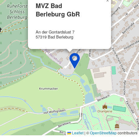
×
IAB-Verarbeitungszwecke:
MVZ Bad
Speichern von oder Zugriff auf
Berleburg GbR
Informationen auf einem Endgerät
Verwendung reduzierter Daten zur Auswahl
An der Gontardslust 7
von Werbeanzeigen
57319 Bad Berleburg
Erstellung von Profilen für personalisierte
Werbung
Verwendung von Profilen zur Auswahl
personalisierter Werbung
Erstellung von Profilen zur Personalisierung
von Inhalten
Verwendung von Profilen zur Auswahl
personalisierter Inhalte
Messung der Werbeleistung
Messung der Performance von Inhalten
Leaflet
|
©
OpenStreetMap
contributors