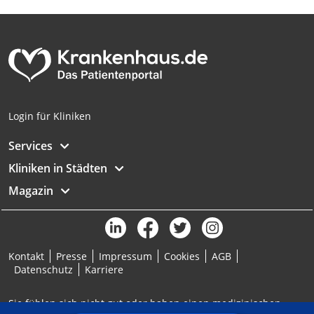
Analyse von Zielgruppen durch Statistiken
oder Kombinationen von Daten aus
verschiedenen Quellen
Entwicklung und Verbesserung der
Angebote
Verwendung reduzierter Daten zur Auswahl
Login für Kliniken
von Inhalten
IAB-Besonderheiten:
Services
Verwendung genauer Standortdaten
Kliniken in Städten
Magazin
Geräte anhand von aktiv angeforderten
Informationen identifizieren
Nicht-IAB-Verarbeitungszwecke:
Notwendig
Kontakt
Presse
Impressum
Cookies
AGB
Datenschutz
Karriere
Performance
Sie fühlen sich nicht gut oder haben einen medizinischen
Funktional