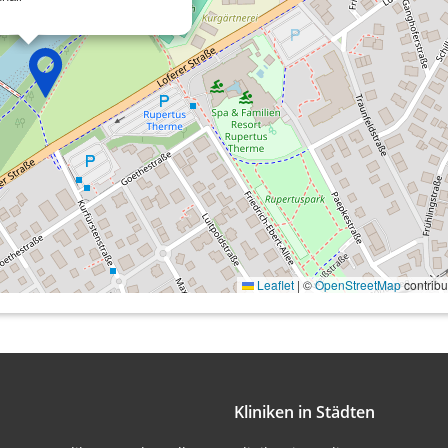
onen von Daten aus
Leaflet
|
©
OpenStreetMap
contribu
ifizieren
Kliniken in Städten