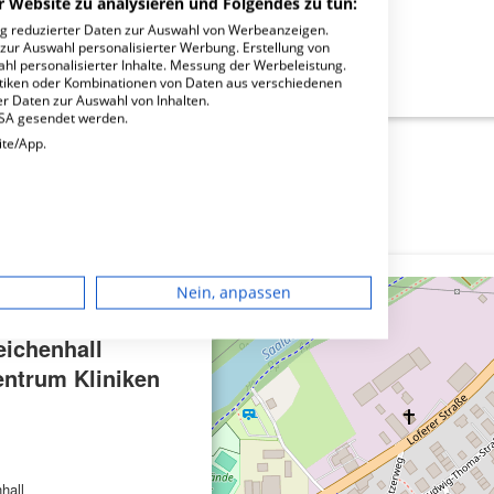
r Website zu analysieren und Folgendes zu tun:
ng reduzierter Daten zur Auswahl von Werbeanzeigen.
 zur Auswahl personalisierter Werbung. Erstellung von
ahl personalisierter Inhalte. Messung der Werbeleistung.
all Fachärztezentrum Kliniken SOB?
stiken oder Kombinationen von Daten aus verschiedenen
r Daten zur Auswahl von Inhalten.
USA gesendet werden.
ite/App.
dgerät
Nein, anpassen
igen
×
ichenhall
entrum Kliniken
rbung
lte
hall