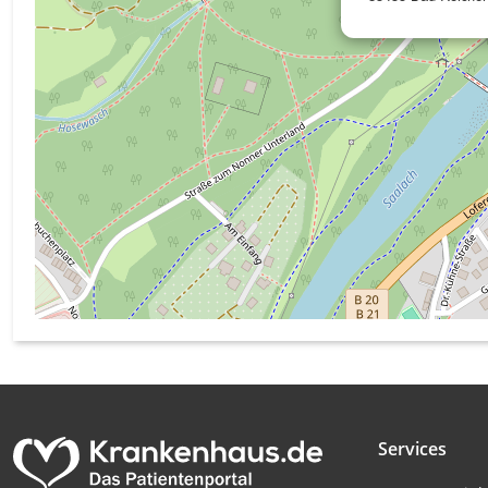
Messung der Werbeleistung
Messung der Performance von Inhalten
Analyse von Zielgruppen durch Statistiken oder Kombinati
verschiedenen Quellen
Entwicklung und Verbesserung der Angebote
Verwendung reduzierter Daten zur Auswahl von Inhalten
IAB-Besonderheiten:
Verwendung genauer Standortdaten
Geräte anhand von aktiv angeforderten Informationen ident
Nicht-IAB-Verarbeitungszwecke:
Notwendig
Services
Performance