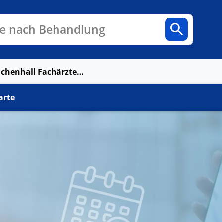
n
Fachbereiche
Arztpraxen
e nach Behandlung
MVZ Bad Reichenhall Fachärztezentrum Kliniken SOB
arte