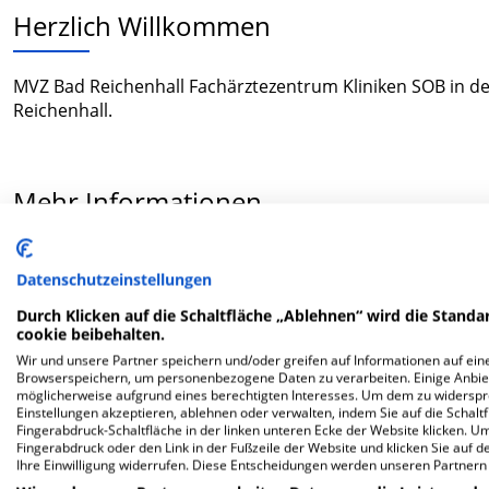
Herzlich Willkommen
MVZ Bad Reichenhall Fachärztezentrum Kliniken SOB in der
Reichenhall.
Mehr Informationen
Datenschutzeinstellungen
FAQ
Durch Klicken auf die Schaltfläche „Ablehnen“ wird die Standar
cookie beibehalten.
Hier ﬁnden Sie häuﬁg gestellte Fragen zu dieser Klinik.
Wir und unsere Partner speichern und/oder greifen auf Informationen auf eine
Browserspeichern, um personenbezogene Daten zu verarbeiten. Einige Anbie
möglicherweise aufgrund eines berechtigten Interesses. Um dem zu widersprec
Wie lautet die Adresse von MVZ Bad Reichenhall 
Einstellungen akzeptieren, ablehnen oder verwalten, indem Sie auf die Schaltfl
Fingerabdruck-Schaltfläche in der linken unteren Ecke der Website klicken. Um 
Fingerabdruck oder den Link in der Fußzeile der Website und klicken Sie auf 
Riedelstr. 5
Ihre Einwilligung widerrufen. Diese Entscheidungen werden unseren Partnern 
83435 Bad Reichenhall