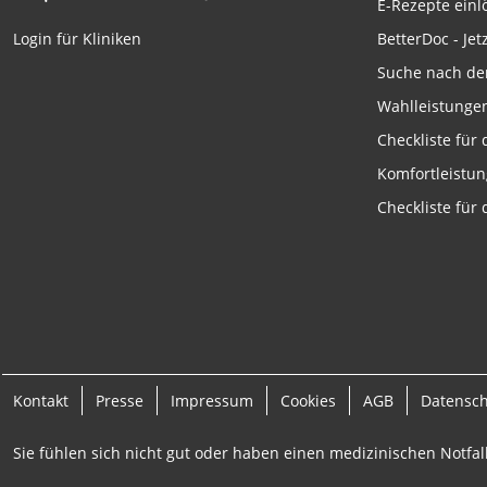
E-Rezepte ein
Funktional
BetterDoc - Jet
Login für Kliniken
Werbung
Suche nach de
Wahlleistunge
Checkliste für
Komfortleistu
Checkliste für
Kontakt
Presse
Impressum
Cookies
AGB
Datensc
Sie fühlen sich nicht gut oder haben einen medizinischen Notfall