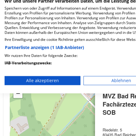
Wir und unsere Partner verarbeiten Daten, um die Leistung de
Speichern von oder Zugriff auf Informationen auf einem Endgerät. Verwendu
Erstellung von Profilen für personalisierte Werbung. Verwendung von Profilen
Profilen zur Personalisierung von Inhalten. Verwendung von Profilen zur Ausw
Wie ist die Telefonnummer von MVZ Bad Reichenh
Messung der Performance von Inhalten. Analyse von Zielgruppen durch Stati
Quellen. Entwicklung und Verbesserung der Angebote. Verwendung reduzierte
Daten können außerhalb der Europäischen Union weitergegeben und in die 
Ihre Einwilligung und die cookie Richtlinie gelten ausschließlich für diese Webs
Partnerliste anzeigen (1 IAB-Anbieter)
Karte
Wir nutzen Ihre Daten für folgende Zwecke:
IAB-Verarbeitungszwecke:
Speichern von oder Zugriff auf Informationen auf einem En
Alle akzeptieren
Ablehnen
+
Verwendung reduzierter Daten zur Auswahl von Werbeanze
−
MVZ Bad Re
Erstellung von Profilen für personalisierte Werbung
Fachärztez
Verwendung von Profilen zur Auswahl personalisierter We
SOB
Erstellung von Profilen zur Personalisierung von Inhalten
Riedelstr. 5
Verwendung von Profilen zur Auswahl personalisierter Inha
83435 Bad Reichen