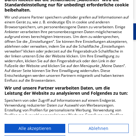
Standardeinstellung nur für unbedingt erforderliche cookie
MEHR ERFAHREN
beibehalten.
Wir und unsere Partner speichern und/oder greifen auf Informationen auf
einem Gerät zu, wie z. B. eindeutige IDs in cookie und anderen
Browserspeichern, um personenbezogene Daten zu verarbeiten. Einige
Start
Für die Klinik
Mehr Informationen
Anbieter verarbeiten Ihre personenbezogenen Daten möglicherweise
aufgrund eines berechtigten Interesses. Um dem zu widersprechen,
öffnen Sie die „Einstellungen“. Sie können Ihre Einstellungen akzeptieren,
ablehnen oder verwalten, indem Sie auf die Schaltfläche „Einstellungen
Herzlich Willkommen
verwalten“ klicken oder jederzeit auf die Fingerabdruck-Schaltfläche in
der linken unteren Ecke der Website klicken. Um Ihre Einwilligung zu
widerrufen, klicken Sie auf den Fingerabdruck oder den Link in der
MVZ Centrum Gastroenterologie Bethanien in der Im
Fußzeile der Website und klicken Sie auf den Menüpunkt „Meine Daten“.
Auf dieser Seite können Sie Ihre Einwilligung widerrufen. Diese
Prüfling 23 ist ein medizinisches Versorgungszentrum in
Entscheidungen werden unseren Partnern mitgeteilt und haben keinen
Frankfurt.
Einfluss auf die Browserdaten.
Wir und unsere Partner verarbeiten Daten, um die
Leistung der Website zu analysieren und Folgendes zu tun:
Mehr Informationen
Speichern von oder Zugriff auf Informationen auf einem Endgerät.
Verwendung reduzierter Daten zur Auswahl von Werbeanzeigen.
Erstellung von Profilen für personalisierte Werbung. Verwendung von
Profilen zur Auswahl personalisierter Werbung. Erstellung von Profilen
FAQ
zur Personalisierung von Inhalten. Verwendung von Profilen zur Auswahl
personalisierter Inhalte. Messung der Werbeleistung. Messung der
Alle akzeptieren
Ablehnen
Performance von Inhalten. Analyse von Zielgruppen durch Statistiken
oder Kombinationen von Daten aus verschiedenen Quellen. Entwicklung