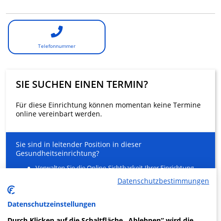
Telefonnummer
SIE SUCHEN EINEN TERMIN?
Für diese Einrichtung können momentan keine Termine
online vereinbart werden.
Sie sind in leitender Position in dieser
Gesundheitseinrichtung?
Verwalten Sie die Online-Sichtbarkeit Ihrer Einrichtung
und Ihrer Gesundheitsfachkräfte
Datenschutzbestimmungen
Entlasten Sie Ihr Sekretariat
Ein innovativer Service für Ihre Patienten zur Buchung
von Arztterminen
Datenschutzeinstellungen
Durch Klicken auf die Schaltfläche „Ablehnen“ wird die