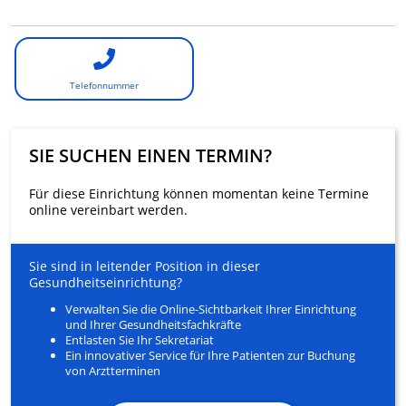
Telefonnummer
SIE SUCHEN EINEN TERMIN?
Für diese Einrichtung können momentan keine Termine
online vereinbart werden.
Sie sind in leitender Position in dieser
Gesundheitseinrichtung?
Verwalten Sie die Online-Sichtbarkeit Ihrer Einrichtung
und Ihrer Gesundheitsfachkräfte
Entlasten Sie Ihr Sekretariat
Ein innovativer Service für Ihre Patienten zur Buchung
von Arztterminen