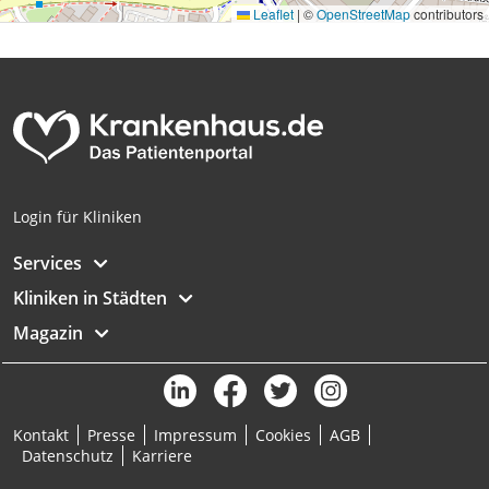
Leaflet
|
©
OpenStreetMap
contributors
Analyse von Zielgruppen durch Statistiken
oder Kombinationen von Daten aus
verschiedenen Quellen
Entwicklung und Verbesserung der
Angebote
Verwendung reduzierter Daten zur Auswahl
von Inhalten
Login für Kliniken
IAB-Besonderheiten:
Services
Verwendung genauer Standortdaten
Kliniken in Städten
Geräte anhand von aktiv angeforderten
Magazin
Informationen identifizieren
Nicht-IAB-Verarbeitungszwecke:
Notwendig
Kontakt
Presse
Impressum
Cookies
AGB
Performance
Datenschutz
Karriere