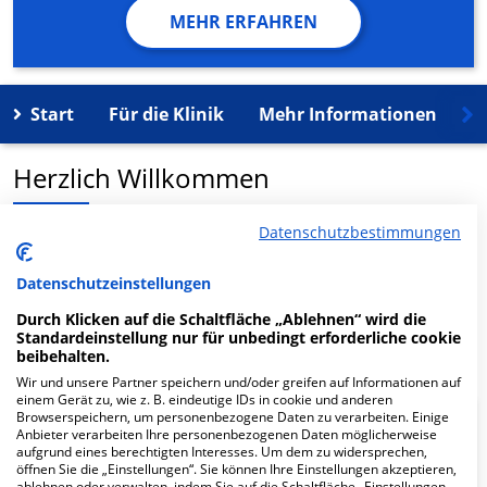
MEHR ERFAHREN
Start
Für die Klinik
Mehr Informationen
K
Herzlich Willkommen
Datenschutzbestimmungen
MVZ Chirurgie Aachen GmbH Zweigstelle
Gastroenterologie in der Kuckhoffstr. 2 ist ein
Datenschutzeinstellungen
medizinisches Versorgungszentrum in Aachen.
Durch Klicken auf die Schaltfläche „Ablehnen“ wird die
Standardeinstellung nur für unbedingt erforderliche cookie
Mehr Informationen
beibehalten.
Wir und unsere Partner speichern und/oder greifen auf Informationen auf
einem Gerät zu, wie z. B. eindeutige IDs in cookie und anderen
Browserspeichern, um personenbezogene Daten zu verarbeiten. Einige
FAQ
Anbieter verarbeiten Ihre personenbezogenen Daten möglicherweise
aufgrund eines berechtigten Interesses. Um dem zu widersprechen,
öffnen Sie die „Einstellungen“. Sie können Ihre Einstellungen akzeptieren,
ablehnen oder verwalten, indem Sie auf die Schaltfläche „Einstellungen