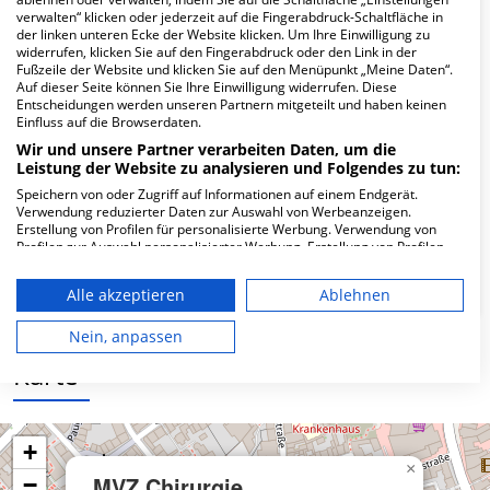
Hier ﬁnden Sie häuﬁg gestellte Fragen zu dieser Klinik.
verwalten“ klicken oder jederzeit auf die Fingerabdruck-Schaltfläche in
der linken unteren Ecke der Website klicken. Um Ihre Einwilligung zu
widerrufen, klicken Sie auf den Fingerabdruck oder den Link in der
Wie lautet die Adresse von MVZ Chirurgie
Fußzeile der Website und klicken Sie auf den Menüpunkt „Meine Daten“.
Aachen GmbH Zweigstelle Gastroenterologie?
Auf dieser Seite können Sie Ihre Einwilligung widerrufen. Diese
Entscheidungen werden unseren Partnern mitgeteilt und haben keinen
Einfluss auf die Browserdaten.
Kuckhoffstr. 2
Wir und unsere Partner verarbeiten Daten, um die
52064 Aachen
Leistung der Website zu analysieren und Folgendes zu tun:
Speichern von oder Zugriff auf Informationen auf einem Endgerät.
Verwendung reduzierter Daten zur Auswahl von Werbeanzeigen.
Erstellung von Profilen für personalisierte Werbung. Verwendung von
Wie ist die Telefonnummer von MVZ Chirurgie
Profilen zur Auswahl personalisierter Werbung. Erstellung von Profilen
zur Personalisierung von Inhalten. Verwendung von Profilen zur Auswahl
Aachen GmbH Zweigstelle Gastroenterologie?
personalisierter Inhalte. Messung der Werbeleistung. Messung der
Alle akzeptieren
Ablehnen
Performance von Inhalten. Analyse von Zielgruppen durch Statistiken
oder Kombinationen von Daten aus verschiedenen Quellen. Entwicklung
und Verbesserung der Angebote. Verwendung reduzierter Daten zur
Nein, anpassen
Auswahl von Inhalten.
Karte
Daten können außerhalb der Europäischen Union weitergegeben und in
die USA gesendet werden.
Ihre Einwilligung und die cookie Richtlinie gelten ausschließlich für diese
Website/App.
+
Partnerliste anzeigen (1 IAB-Anbieter)
×
MVZ Chirurgie
−
Wir nutzen Ihre Daten für folgende Zwecke: