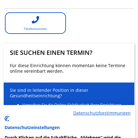
Telefonnummer
SIE SUCHEN EINEN TERMIN?
Für diese Einrichtung können momentan keine Termine
online vereinbart werden.
Sie sind in leitender Position in dieser
Gesundheitseinrichtung?
Verwalten Sie die Online-Sichtbarkeit Ihrer Einrichtung
und Ihrer Gesundheitsfachkräfte
Datenschutzbestimmungen
Entlasten Sie Ihr Sekretariat
Ein innovativer Service für Ihre Patienten zur Buchung
von Arztterminen
Datenschutzeinstellungen
Durch Klicken auf die Schaltfläche „Ablehnen“ wird die