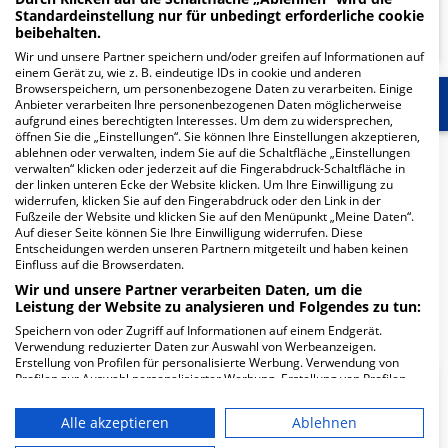
Standardeinstellung nur für unbedingt erforderliche cookie
MEHR ERFAHREN
beibehalten.
Wir und unsere Partner speichern und/oder greifen auf Informationen auf
einem Gerät zu, wie z. B. eindeutige IDs in cookie und anderen
Browserspeichern, um personenbezogene Daten zu verarbeiten. Einige
Start
Für die Klinik
Mehr Informationen
Anbieter verarbeiten Ihre personenbezogenen Daten möglicherweise
aufgrund eines berechtigten Interesses. Um dem zu widersprechen,
öffnen Sie die „Einstellungen“. Sie können Ihre Einstellungen akzeptieren,
ablehnen oder verwalten, indem Sie auf die Schaltfläche „Einstellungen
Herzlich Willkommen
verwalten“ klicken oder jederzeit auf die Fingerabdruck-Schaltfläche in
der linken unteren Ecke der Website klicken. Um Ihre Einwilligung zu
widerrufen, klicken Sie auf den Fingerabdruck oder den Link in der
MVZ Chirurgie Dr. Dusan Celar Dr.Josef Degel in der
Fußzeile der Website und klicken Sie auf den Menüpunkt „Meine Daten“.
Auf dieser Seite können Sie Ihre Einwilligung widerrufen. Diese
Mainzer Landstr. 191 ist ein medizinisches
Entscheidungen werden unseren Partnern mitgeteilt und haben keinen
Versorgungszentrum in Frankfurt.
Einfluss auf die Browserdaten.
Wir und unsere Partner verarbeiten Daten, um die
Leistung der Website zu analysieren und Folgendes zu tun:
Mehr Informationen
Speichern von oder Zugriff auf Informationen auf einem Endgerät.
Verwendung reduzierter Daten zur Auswahl von Werbeanzeigen.
Erstellung von Profilen für personalisierte Werbung. Verwendung von
Profilen zur Auswahl personalisierter Werbung. Erstellung von Profilen
FAQ
zur Personalisierung von Inhalten. Verwendung von Profilen zur Auswahl
personalisierter Inhalte. Messung der Werbeleistung. Messung der
Alle akzeptieren
Ablehnen
Performance von Inhalten. Analyse von Zielgruppen durch Statistiken
oder Kombinationen von Daten aus verschiedenen Quellen. Entwicklung