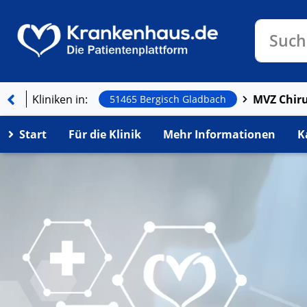
Klinike
Such
Kliniken in:
MVZ Chiru
51465 Bergisch Gladbach
Start
Für die Klinik
Mehr Informationen
K