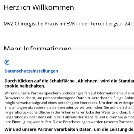
Herzlich Willkommen
MVZ Chirurgische Praxis im EVK in der Ferrenbergstr. 24 
Mehr Informationen
FAQ
Datenschutzeinstellungen
Durch Klicken auf die Schaltfläche „Ablehnen“ wird die Standar
cookie beibehalten.
Hier ﬁnden Sie häuﬁg gestellte Fragen zu dieser Klinik.
Wir und unsere Partner speichern und/oder greifen auf Informationen auf eine
Browserspeichern, um personenbezogene Daten zu verarbeiten. Einige Anbie
möglicherweise aufgrund eines berechtigten Interesses. Um dem zu widersprec
Wie lautet die Adresse von MVZ Chirurgische Prax
Einstellungen akzeptieren, ablehnen oder verwalten, indem Sie auf die Schaltfl
Fingerabdruck-Schaltfläche in der linken unteren Ecke der Website klicken. Um 
Fingerabdruck oder den Link in der Fußzeile der Website und klicken Sie auf 
Ferrenbergstr. 24
Ihre Einwilligung widerrufen. Diese Entscheidungen werden unseren Partnern 
51465 Bergisch Gladbach
Wir und unsere Partner verarbeiten Daten, um die Leistung de