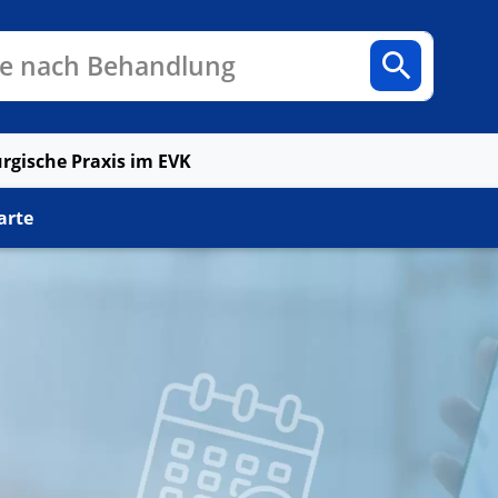
n
Fachbereiche
Arztpraxen
e nach Behandlung
rgische Praxis im EVK
arte