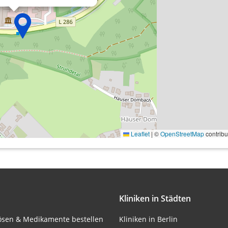
onen von Daten aus
Leaflet
|
©
OpenStreetMap
contribu
ifizieren
Kliniken in Städten
lösen & Medikamente bestellen
Kliniken in Berlin