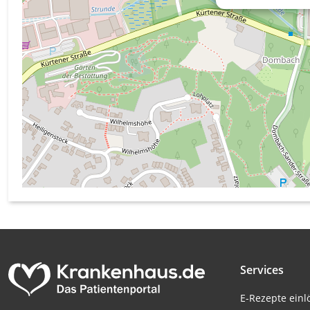
Messung der Werbeleistung
Messung der Performance von Inhalten
Analyse von Zielgruppen durch Statistiken oder Kombinati
verschiedenen Quellen
Entwicklung und Verbesserung der Angebote
Verwendung reduzierter Daten zur Auswahl von Inhalten
IAB-Besonderheiten:
Verwendung genauer Standortdaten
Geräte anhand von aktiv angeforderten Informationen ident
Nicht-IAB-Verarbeitungszwecke:
Notwendig
Services
Performance
E-Rezepte ein