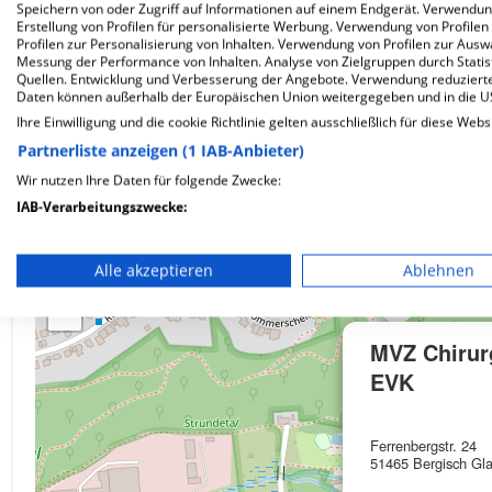
Speichern von oder Zugriff auf Informationen auf einem Endgerät. Verwendu
Erstellung von Profilen für personalisierte Werbung. Verwendung von Profilen
Wie ist die Telefonnummer von MVZ Chirurgische 
Profilen zur Personalisierung von Inhalten. Verwendung von Profilen zur Ausw
Messung der Performance von Inhalten. Analyse von Zielgruppen durch Stati
Quellen. Entwicklung und Verbesserung der Angebote. Verwendung reduzierte
Daten können außerhalb der Europäischen Union weitergegeben und in die 
Ihre Einwilligung und die cookie Richtlinie gelten ausschließlich für diese Webs
Partnerliste anzeigen (1 IAB-Anbieter)
Karte
Wir nutzen Ihre Daten für folgende Zwecke:
IAB-Verarbeitungszwecke:
Speichern von oder Zugriff auf Informationen auf einem En
Alle akzeptieren
Ablehnen
+
Verwendung reduzierter Daten zur Auswahl von Werbeanze
−
Erstellung von Profilen für personalisierte Werbung
MVZ Chirur
Verwendung von Profilen zur Auswahl personalisierter We
EVK
Erstellung von Profilen zur Personalisierung von Inhalten
Ferrenbergstr. 24
51465 Bergisch Gl
Verwendung von Profilen zur Auswahl personalisierter Inha