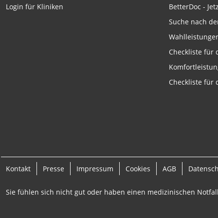
Funktional
BetterDoc - Jet
Login für Kliniken
Suche nach de
Werbung
Wahlleistunge
Checkliste für
Komfortleistu
Checkliste für
Kontakt
Presse
Impressum
Cookies
AGB
Datensc
Sie fühlen sich nicht gut oder haben einen medizinischen Notfall