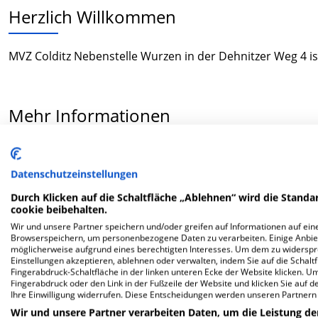
Herzlich Willkommen
MVZ Colditz Nebenstelle Wurzen in der Dehnitzer Weg 4 i
Mehr Informationen
FAQ
Datenschutzeinstellungen
Durch Klicken auf die Schaltfläche „Ablehnen“ wird die Standar
Hier ﬁnden Sie häuﬁg gestellte Fragen zu dieser Klinik.
cookie beibehalten.
Wir und unsere Partner speichern und/oder greifen auf Informationen auf eine
Browserspeichern, um personenbezogene Daten zu verarbeiten. Einige Anbie
Wie lautet die Adresse von MVZ Colditz Nebenstel
möglicherweise aufgrund eines berechtigten Interesses. Um dem zu widersprec
Einstellungen akzeptieren, ablehnen oder verwalten, indem Sie auf die Schaltfl
Fingerabdruck-Schaltfläche in der linken unteren Ecke der Website klicken. Um 
Dehnitzer Weg 4
Fingerabdruck oder den Link in der Fußzeile der Website und klicken Sie auf 
Ihre Einwilligung widerrufen. Diese Entscheidungen werden unseren Partnern 
04808 Wurzen
Wir und unsere Partner verarbeiten Daten, um die Leistung de