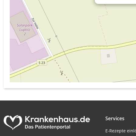
Messung der Werbeleistung
Messung der Performance von Inhalten
Analyse von Zielgruppen durch Statistiken oder Kombinati
verschiedenen Quellen
Entwicklung und Verbesserung der Angebote
Verwendung reduzierter Daten zur Auswahl von Inhalten
IAB-Besonderheiten:
Verwendung genauer Standortdaten
Geräte anhand von aktiv angeforderten Informationen ident
Nicht-IAB-Verarbeitungszwecke:
Notwendig
Services
Performance
E-Rezepte ein