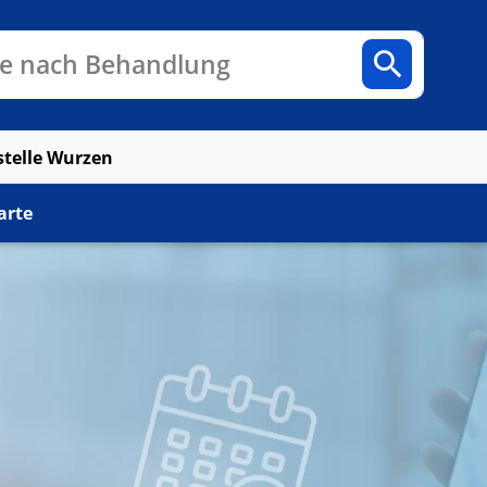
n
Fachbereiche
Arztpraxen
e nach Behandlung
stelle Wurzen
arte