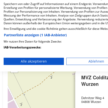
Speichern von oder Zugriff auf Informationen auf einem Endgerät. Verwendu
Erstellung von Profilen für personalisierte Werbung. Verwendung von Profilen
Wie ist die Telefonnummer von MVZ Colditz Nebe
Profilen zur Personalisierung von Inhalten. Verwendung von Profilen zur Ausw
Messung der Performance von Inhalten. Analyse von Zielgruppen durch Stati
Quellen. Entwicklung und Verbesserung der Angebote. Verwendung reduzierte
Daten können außerhalb der Europäischen Union weitergegeben und in die 
Ihre Einwilligung und die cookie Richtlinie gelten ausschließlich für diese Webs
Partnerliste anzeigen (1 IAB-Anbieter)
Karte
Wir nutzen Ihre Daten für folgende Zwecke:
IAB-Verarbeitungszwecke:
Speichern von oder Zugriff auf Informationen auf einem En
+
Alle akzeptieren
Ablehnen
Verwendung reduzierter Daten zur Auswahl von Werbeanze
−
Erstellung von Profilen für personalisierte Werbung
MVZ Coldit
Wurzen
Verwendung von Profilen zur Auswahl personalisierter We
Erstellung von Profilen zur Personalisierung von Inhalten
Dehnitzer Weg 4
04808 Wurzen
Verwendung von Profilen zur Auswahl personalisierter Inha