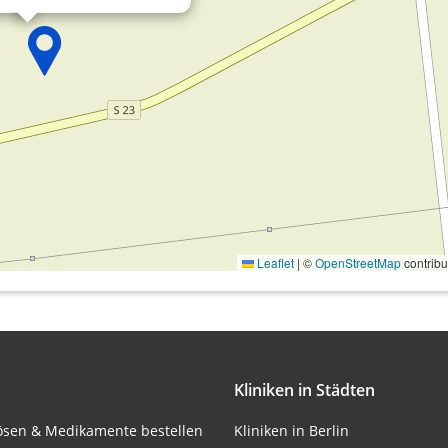
onen von Daten aus
Leaflet
|
©
OpenStreetMap
contribu
ifizieren
Kliniken in Städten
lösen & Medikamente bestellen
Kliniken in Berlin