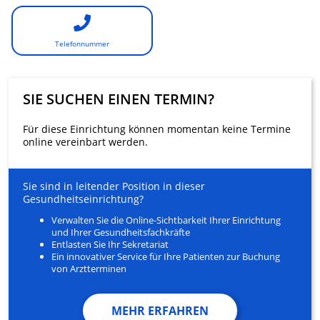
Telefonnummer
SIE SUCHEN EINEN TERMIN?
Für diese Einrichtung können momentan keine Termine
online vereinbart werden.
Sie sind in leitender Position in dieser
Gesundheitseinrichtung?
Verwalten Sie die Online-Sichtbarkeit Ihrer Einrichtung
und Ihrer Gesundheitsfachkräfte
Entlasten Sie Ihr Sekretariat
Ein innovativer Service für Ihre Patienten zur Buchung
von Arztterminen
MEHR ERFAHREN