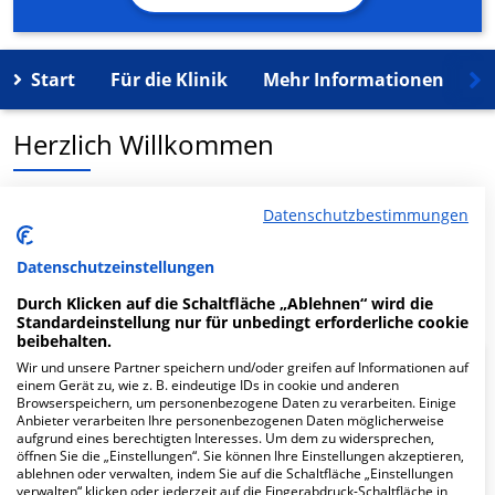
Start
Für die Klinik
Mehr Informationen
K
Herzlich Willkommen
MVZ DaVita Alsdorf in der Hubertusstr. 23 ist ein
Datenschutzbestimmungen
medizinisches Versorgungszentrum in Alsdorf.
Datenschutzeinstellungen
Mehr Informationen
Durch Klicken auf die Schaltfläche „Ablehnen“ wird die
Standardeinstellung nur für unbedingt erforderliche cookie
beibehalten.
Wir und unsere Partner speichern und/oder greifen auf Informationen auf
FAQ
einem Gerät zu, wie z. B. eindeutige IDs in cookie und anderen
Browserspeichern, um personenbezogene Daten zu verarbeiten. Einige
Anbieter verarbeiten Ihre personenbezogenen Daten möglicherweise
aufgrund eines berechtigten Interesses. Um dem zu widersprechen,
Hier ﬁnden Sie häuﬁg gestellte Fragen zu dieser Klinik.
öffnen Sie die „Einstellungen“. Sie können Ihre Einstellungen akzeptieren,
ablehnen oder verwalten, indem Sie auf die Schaltfläche „Einstellungen
verwalten“ klicken oder jederzeit auf die Fingerabdruck-Schaltfläche in