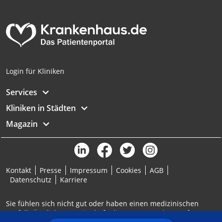
Analyse von Zielgruppen durch Statistiken
oder Kombinationen von Daten aus
verschiedenen Quellen
Entwicklung und Verbesserung der
Angebote
Login für Kliniken
Verwendung reduzierter Daten zur Auswahl
von Inhalten
Services
IAB-Besonderheiten:
Kliniken in Städten
Verwendung genauer Standortdaten
Magazin
Geräte anhand von aktiv angeforderten
Informationen identifizieren
Nicht-IAB-Verarbeitungszwecke:
Kontakt
Presse
Impressum
Cookies
AGB
Notwendig
Datenschutz
Karriere
Performance
Sie fühlen sich nicht gut oder haben einen medizinischen
Notfall? Ärztlicher Bereitschaftsdienst: 116117 | Notruf: 112
Funktional