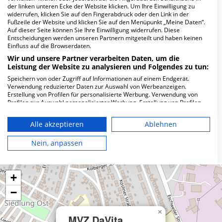
Wie lautet die Adresse von MVZ DaVita
der linken unteren Ecke der Website klicken. Um Ihre Einwilligung zu
Alsdorf?
widerrufen, klicken Sie auf den Fingerabdruck oder den Link in der
Fußzeile der Website und klicken Sie auf den Menüpunkt „Meine Daten“.
Auf dieser Seite können Sie Ihre Einwilligung widerrufen. Diese
Hubertusstr. 23
Entscheidungen werden unseren Partnern mitgeteilt und haben keinen
Einfluss auf die Browserdaten.
52477 Alsdorf
Wir und unsere Partner verarbeiten Daten, um die
Leistung der Website zu analysieren und Folgendes zu tun:
Speichern von oder Zugriff auf Informationen auf einem Endgerät.
Wie ist die Telefonnummer von MVZ DaVita
Verwendung reduzierter Daten zur Auswahl von Werbeanzeigen.
Alsdorf?
Erstellung von Profilen für personalisierte Werbung. Verwendung von
Profilen zur Auswahl personalisierter Werbung. Erstellung von Profilen
zur Personalisierung von Inhalten. Verwendung von Profilen zur Auswahl
personalisierter Inhalte. Messung der Werbeleistung. Messung der
Alle akzeptieren
Ablehnen
Performance von Inhalten. Analyse von Zielgruppen durch Statistiken
oder Kombinationen von Daten aus verschiedenen Quellen. Entwicklung
Karte
und Verbesserung der Angebote. Verwendung reduzierter Daten zur
Nein, anpassen
Auswahl von Inhalten.
Daten können außerhalb der Europäischen Union weitergegeben und in
die USA gesendet werden.
+
Ihre Einwilligung und die cookie Richtlinie gelten ausschließlich für diese
Website/App.
−
Partnerliste anzeigen (1 IAB-Anbieter)
Wir nutzen Ihre Daten für folgende Zwecke:
×
MVZ DaVita