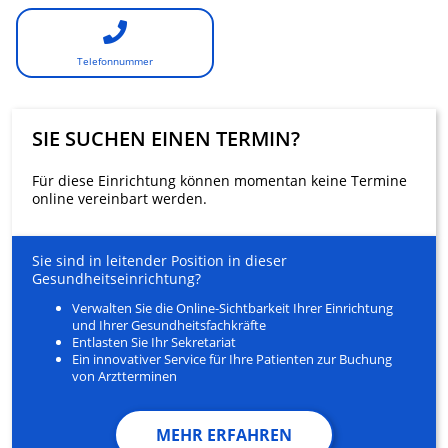
Telefonnummer
SIE SUCHEN EINEN TERMIN?
Für diese Einrichtung können momentan keine Termine
online vereinbart werden.
Sie sind in leitender Position in dieser
Gesundheitseinrichtung?
Verwalten Sie die Online-Sichtbarkeit Ihrer Einrichtung
und Ihrer Gesundheitsfachkräfte
Entlasten Sie Ihr Sekretariat
Ein innovativer Service für Ihre Patienten zur Buchung
von Arztterminen
MEHR ERFAHREN