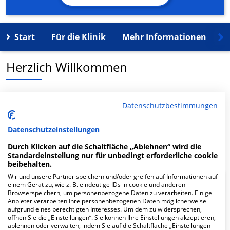
Start
Für die Klinik
Mehr Informationen
K
Herzlich Willkommen
MVZ DaVita Duisburg-Meiderich in der Von-der-Mark-
Datenschutzbestimmungen
Str. 34 ist ein medizinisches Versorgungszentrum in
Duisburg.
Datenschutzeinstellungen
Mehr Informationen
Durch Klicken auf die Schaltfläche „Ablehnen“ wird die
Standardeinstellung nur für unbedingt erforderliche cookie
beibehalten.
Wir und unsere Partner speichern und/oder greifen auf Informationen auf
einem Gerät zu, wie z. B. eindeutige IDs in cookie und anderen
FAQ
Browserspeichern, um personenbezogene Daten zu verarbeiten. Einige
Anbieter verarbeiten Ihre personenbezogenen Daten möglicherweise
aufgrund eines berechtigten Interesses. Um dem zu widersprechen,
Hier ﬁnden Sie häuﬁg gestellte Fragen zu dieser Klinik.
öffnen Sie die „Einstellungen“. Sie können Ihre Einstellungen akzeptieren,
ablehnen oder verwalten, indem Sie auf die Schaltfläche „Einstellungen