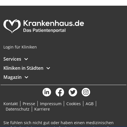
Analyse von Zielgruppen durch Statistiken
oder Kombinationen von Daten aus
verschiedenen Quellen
Entwicklung und Verbesserung der
Angebote
Verwendung reduzierter Daten zur Auswahl
Login für Kliniken
von Inhalten
Services
IAB-Besonderheiten:
Kliniken in Städten
Verwendung genauer Standortdaten
Magazin
Geräte anhand von aktiv angeforderten
Informationen identifizieren
Nicht-IAB-Verarbeitungszwecke:
Notwendig
Kontakt
Presse
Impressum
Cookies
AGB
Datenschutz
Karriere
Performance
Sie fühlen sich nicht gut oder haben einen medizinischen
Funktional