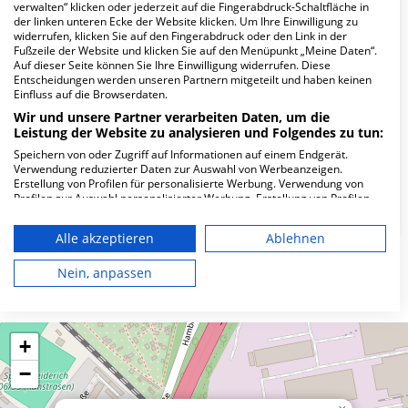
verwalten“ klicken oder jederzeit auf die Fingerabdruck-Schaltfläche in
Wie lautet die Adresse von MVZ DaVita
der linken unteren Ecke der Website klicken. Um Ihre Einwilligung zu
widerrufen, klicken Sie auf den Fingerabdruck oder den Link in der
Duisburg-Meiderich?
Fußzeile der Website und klicken Sie auf den Menüpunkt „Meine Daten“.
Auf dieser Seite können Sie Ihre Einwilligung widerrufen. Diese
Entscheidungen werden unseren Partnern mitgeteilt und haben keinen
Von-der-Mark-Str. 34
Einfluss auf die Browserdaten.
47137 Duisburg
Wir und unsere Partner verarbeiten Daten, um die
Leistung der Website zu analysieren und Folgendes zu tun:
Speichern von oder Zugriff auf Informationen auf einem Endgerät.
Verwendung reduzierter Daten zur Auswahl von Werbeanzeigen.
Wie ist die Telefonnummer von MVZ DaVita
Erstellung von Profilen für personalisierte Werbung. Verwendung von
Duisburg-Meiderich?
Profilen zur Auswahl personalisierter Werbung. Erstellung von Profilen
zur Personalisierung von Inhalten. Verwendung von Profilen zur Auswahl
personalisierter Inhalte. Messung der Werbeleistung. Messung der
Alle akzeptieren
Ablehnen
Performance von Inhalten. Analyse von Zielgruppen durch Statistiken
oder Kombinationen von Daten aus verschiedenen Quellen. Entwicklung
und Verbesserung der Angebote. Verwendung reduzierter Daten zur
Nein, anpassen
Karte
Auswahl von Inhalten.
Daten können außerhalb der Europäischen Union weitergegeben und in
die USA gesendet werden.
Ihre Einwilligung und die cookie Richtlinie gelten ausschließlich für diese
+
Website/App.
−
Partnerliste anzeigen (1 IAB-Anbieter)
Wir nutzen Ihre Daten für folgende Zwecke: