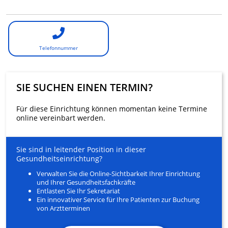
Telefonnummer
SIE SUCHEN EINEN TERMIN?
Für diese Einrichtung können momentan keine Termine
online vereinbart werden.
Sie sind in leitender Position in dieser
Gesundheitseinrichtung?
Verwalten Sie die Online-Sichtbarkeit Ihrer Einrichtung
und Ihrer Gesundheitsfachkräfte
Entlasten Sie Ihr Sekretariat
Ein innovativer Service für Ihre Patienten zur Buchung
von Arztterminen