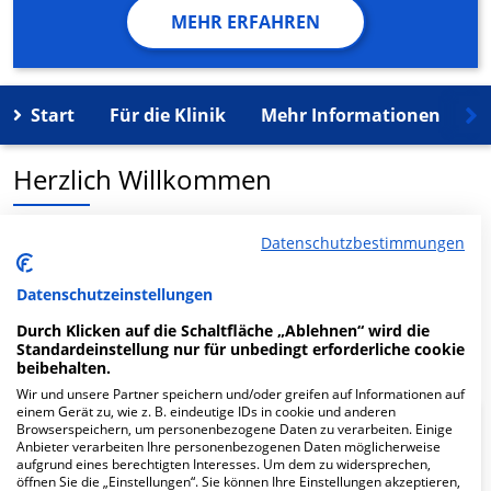
MEHR ERFAHREN
Start
Für die Klinik
Mehr Informationen
K
Herzlich Willkommen
MVZ des Städtischen Klinikums Dessau Nbst. Zerbst in
Datenschutzbestimmungen
der Alte Brücke 37 ist ein medizinisches
Versorgungszentrum in Zerbst.
Datenschutzeinstellungen
Durch Klicken auf die Schaltfläche „Ablehnen“ wird die
Mehr Informationen
Standardeinstellung nur für unbedingt erforderliche cookie
beibehalten.
Wir und unsere Partner speichern und/oder greifen auf Informationen auf
einem Gerät zu, wie z. B. eindeutige IDs in cookie und anderen
Browserspeichern, um personenbezogene Daten zu verarbeiten. Einige
FAQ
Anbieter verarbeiten Ihre personenbezogenen Daten möglicherweise
aufgrund eines berechtigten Interesses. Um dem zu widersprechen,
öffnen Sie die „Einstellungen“. Sie können Ihre Einstellungen akzeptieren,