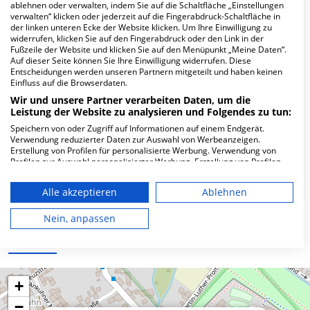
Hier ﬁnden Sie häuﬁg gestellte Fragen zu dieser Klinik.
ablehnen oder verwalten, indem Sie auf die Schaltfläche „Einstellungen
verwalten“ klicken oder jederzeit auf die Fingerabdruck-Schaltfläche in
der linken unteren Ecke der Website klicken. Um Ihre Einwilligung zu
widerrufen, klicken Sie auf den Fingerabdruck oder den Link in der
Wie lautet die Adresse von MVZ des
Fußzeile der Website und klicken Sie auf den Menüpunkt „Meine Daten“.
Städtischen Klinikums Dessau Nbst. Zerbst?
Auf dieser Seite können Sie Ihre Einwilligung widerrufen. Diese
Entscheidungen werden unseren Partnern mitgeteilt und haben keinen
Einfluss auf die Browserdaten.
Alte Brücke 37
Wir und unsere Partner verarbeiten Daten, um die
39261 Zerbst
Leistung der Website zu analysieren und Folgendes zu tun:
Speichern von oder Zugriff auf Informationen auf einem Endgerät.
Verwendung reduzierter Daten zur Auswahl von Werbeanzeigen.
Erstellung von Profilen für personalisierte Werbung. Verwendung von
Wie ist die Telefonnummer von MVZ des
Profilen zur Auswahl personalisierter Werbung. Erstellung von Profilen
Städtischen Klinikums Dessau Nbst. Zerbst?
zur Personalisierung von Inhalten. Verwendung von Profilen zur Auswahl
personalisierter Inhalte. Messung der Werbeleistung. Messung der
Alle akzeptieren
Ablehnen
Performance von Inhalten. Analyse von Zielgruppen durch Statistiken
oder Kombinationen von Daten aus verschiedenen Quellen. Entwicklung
und Verbesserung der Angebote. Verwendung reduzierter Daten zur
Nein, anpassen
Auswahl von Inhalten.
Karte
Daten können außerhalb der Europäischen Union weitergegeben und in
die USA gesendet werden.
Ihre Einwilligung und die cookie Richtlinie gelten ausschließlich für diese
Website/App.
+
Partnerliste anzeigen (1 IAB-Anbieter)
−