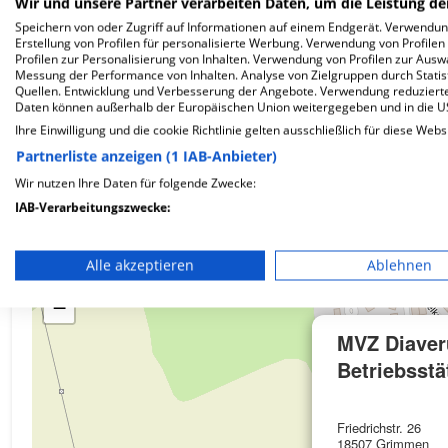
Wir und unsere Partner verarbeiten Daten, um die Leistung de
Speichern von oder Zugriff auf Informationen auf einem Endgerät. Verwendu
Erstellung von Profilen für personalisierte Werbung. Verwendung von Profilen
Profilen zur Personalisierung von Inhalten. Verwendung von Profilen zur Ausw
Wie ist die Telefonnummer von MVZ Diaverum Str
Messung der Performance von Inhalten. Analyse von Zielgruppen durch Stati
Quellen. Entwicklung und Verbesserung der Angebote. Verwendung reduzierte
Daten können außerhalb der Europäischen Union weitergegeben und in die 
Ihre Einwilligung und die cookie Richtlinie gelten ausschließlich für diese Webs
Partnerliste anzeigen (1 IAB-Anbieter)
Karte
Wir nutzen Ihre Daten für folgende Zwecke:
IAB-Verarbeitungszwecke:
Speichern von oder Zugriff auf Informationen auf einem En
Alle akzeptieren
Ablehnen
+
Verwendung reduzierter Daten zur Auswahl von Werbeanze
−
Erstellung von Profilen für personalisierte Werbung
MVZ Diaver
Verwendung von Profilen zur Auswahl personalisierter We
Betriebsst
Erstellung von Profilen zur Personalisierung von Inhalten
Friedrichstr. 26
Verwendung von Profilen zur Auswahl personalisierter Inha
18507 Grimmen