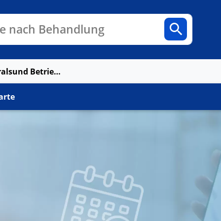
n
Fachbereiche
Arztpraxen
e nach Behandlung
MVZ Diaverum Stralsund Betriebsstätte Grimmen
arte