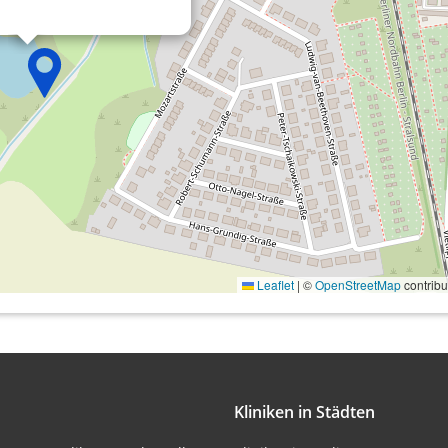
onen von Daten aus
Leaflet
|
©
OpenStreetMap
contribu
ifizieren
Kliniken in Städten