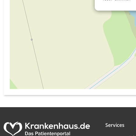
Messung der Werbeleistung
Messung der Performance von Inhalten
Analyse von Zielgruppen durch Statistiken oder Kombinati
verschiedenen Quellen
Entwicklung und Verbesserung der Angebote
Verwendung reduzierter Daten zur Auswahl von Inhalten
IAB-Besonderheiten:
Verwendung genauer Standortdaten
Geräte anhand von aktiv angeforderten Informationen ident
Nicht-IAB-Verarbeitungszwecke:
Notwendig
Services
Performance