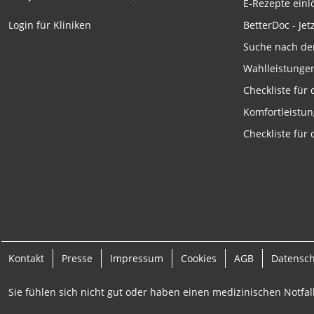
E-Rezepte ein
Funktional
BetterDoc - Jet
Login für Kliniken
Werbung
Suche nach de
Wahlleistunge
Checkliste für
Komfortleistu
Checkliste für
Kontakt
Presse
Impressum
Cookies
AGB
Datensc
Sie fühlen sich nicht gut oder haben einen medizinischen Notfall