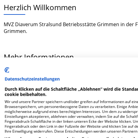
Herzlich Willkommen
MVZ Diaverum Stralsund Betriebsstätte Grimmen in der Fr
Grimmen.
Mehr Informationen
Datenschutzeinstellungen
FAQ
Durch Klicken auf die Schaltfläche „Ablehnen“ wird die Standar
cookie beibehalten.
Hier ﬁnden Sie häuﬁg gestellte Fragen zu dieser Klinik.
Wir und unsere Partner speichern und/oder greifen auf Informationen auf eine
Browserspeichern, um personenbezogene Daten zu verarbeiten. Einige Anbie
möglicherweise aufgrund eines berechtigten Interesses. Um dem zu widersprec
Wie lautet die Adresse von MVZ Diaverum Strals
Einstellungen akzeptieren, ablehnen oder verwalten, indem Sie auf die Schaltfl
Fingerabdruck-Schaltfläche in der linken unteren Ecke der Website klicken. Um 
Fingerabdruck oder den Link in der Fußzeile der Website und klicken Sie auf 
Friedrichstr. 26
Ihre Einwilligung widerrufen. Diese Entscheidungen werden unseren Partnern 
18507 Grimmen