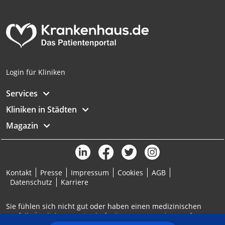
Analyse von Zielgruppen durch Statistiken
oder Kombinationen von Daten aus
verschiedenen Quellen
Entwicklung und Verbesserung der
Angebote
Login für Kliniken
Verwendung reduzierter Daten zur Auswahl
von Inhalten
Services
IAB-Besonderheiten:
Kliniken in Städten
Verwendung genauer Standortdaten
Magazin
Geräte anhand von aktiv angeforderten
Informationen identifizieren
Nicht-IAB-Verarbeitungszwecke:
Kontakt
Presse
Impressum
Cookies
AGB
Notwendig
Datenschutz
Karriere
Performance
Sie fühlen sich nicht gut oder haben einen medizinischen
Notfall? Ärztlicher Bereitschaftsdienst: 116117 | Notruf: 112
Funktional