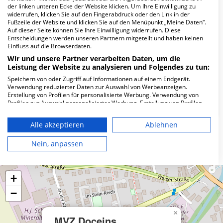
Wie lautet die Adresse von MVZ Doceins West
der linken unteren Ecke der Website klicken. Um Ihre Einwilligung zu
GmbH?
widerrufen, klicken Sie auf den Fingerabdruck oder den Link in der
Fußzeile der Website und klicken Sie auf den Menüpunkt „Meine Daten“.
Auf dieser Seite können Sie Ihre Einwilligung widerrufen. Diese
Hauptstr. 123
Entscheidungen werden unseren Partnern mitgeteilt und haben keinen
Einfluss auf die Browserdaten.
56170 Bendorf
Wir und unsere Partner verarbeiten Daten, um die
Leistung der Website zu analysieren und Folgendes zu tun:
Speichern von oder Zugriff auf Informationen auf einem Endgerät.
Wie ist die Telefonnummer von MVZ Doceins
Verwendung reduzierter Daten zur Auswahl von Werbeanzeigen.
West GmbH?
Erstellung von Profilen für personalisierte Werbung. Verwendung von
Profilen zur Auswahl personalisierter Werbung. Erstellung von Profilen
zur Personalisierung von Inhalten. Verwendung von Profilen zur Auswahl
personalisierter Inhalte. Messung der Werbeleistung. Messung der
Alle akzeptieren
Ablehnen
Performance von Inhalten. Analyse von Zielgruppen durch Statistiken
oder Kombinationen von Daten aus verschiedenen Quellen. Entwicklung
Karte
und Verbesserung der Angebote. Verwendung reduzierter Daten zur
Nein, anpassen
Auswahl von Inhalten.
Daten können außerhalb der Europäischen Union weitergegeben und in
die USA gesendet werden.
+
Ihre Einwilligung und die cookie Richtlinie gelten ausschließlich für diese
Website/App.
−
Partnerliste anzeigen (1 IAB-Anbieter)
Wir nutzen Ihre Daten für folgende Zwecke:
×
MVZ Doceins