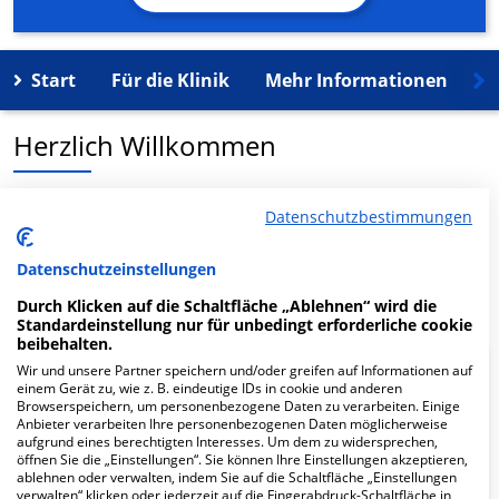
Start
Für die Klinik
Mehr Informationen
K
Herzlich Willkommen
MVZ Doceins West GmbH in der Hauptstr. 123 ist ein
Datenschutzbestimmungen
medizinisches Versorgungszentrum in Bendorf.
Datenschutzeinstellungen
Mehr Informationen
Durch Klicken auf die Schaltfläche „Ablehnen“ wird die
Standardeinstellung nur für unbedingt erforderliche cookie
beibehalten.
Wir und unsere Partner speichern und/oder greifen auf Informationen auf
FAQ
einem Gerät zu, wie z. B. eindeutige IDs in cookie und anderen
Browserspeichern, um personenbezogene Daten zu verarbeiten. Einige
Anbieter verarbeiten Ihre personenbezogenen Daten möglicherweise
aufgrund eines berechtigten Interesses. Um dem zu widersprechen,
Hier ﬁnden Sie häuﬁg gestellte Fragen zu dieser Klinik.
öffnen Sie die „Einstellungen“. Sie können Ihre Einstellungen akzeptieren,
ablehnen oder verwalten, indem Sie auf die Schaltfläche „Einstellungen
verwalten“ klicken oder jederzeit auf die Fingerabdruck-Schaltfläche in