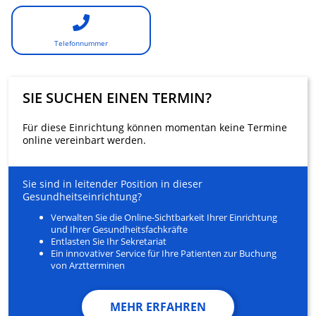
Telefonnummer
SIE SUCHEN EINEN TERMIN?
Für diese Einrichtung können momentan keine Termine
online vereinbart werden.
Sie sind in leitender Position in dieser
Gesundheitseinrichtung?
Verwalten Sie die Online-Sichtbarkeit Ihrer Einrichtung
und Ihrer Gesundheitsfachkräfte
Entlasten Sie Ihr Sekretariat
Ein innovativer Service für Ihre Patienten zur Buchung
von Arztterminen
MEHR ERFAHREN