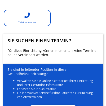
Telefonnummer
SIE SUCHEN EINEN TERMIN?
Für diese Einrichtung können momentan keine Termine
online vereinbart werden.
Sie sind in leitender Position in dieser
Gesundheitseinrichtung?
Verwalten Sie die Online-Sichtbarkeit Ihrer Einrichtung
und Ihrer Gesundheitsfachkräfte
Entlasten Sie Ihr Sekretariat
Ein innovativer Service für Ihre Patienten zur Buchung
von Arztterminen