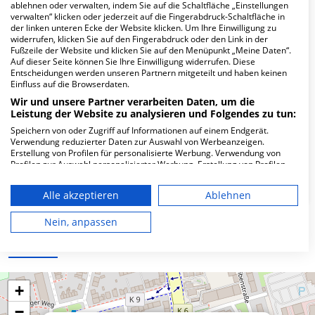
Hier ﬁnden Sie häuﬁg gestellte Fragen zu dieser Klinik.
ablehnen oder verwalten, indem Sie auf die Schaltfläche „Einstellungen
verwalten“ klicken oder jederzeit auf die Fingerabdruck-Schaltfläche in
der linken unteren Ecke der Website klicken. Um Ihre Einwilligung zu
widerrufen, klicken Sie auf den Fingerabdruck oder den Link in der
Wie lautet die Adresse von MVZ Dr. Eberhard
Fußzeile der Website und klicken Sie auf den Menüpunkt „Meine Daten“.
& Partner GbR Hormonzentrum?
Auf dieser Seite können Sie Ihre Einwilligung widerrufen. Diese
Entscheidungen werden unseren Partnern mitgeteilt und haben keinen
Einfluss auf die Browserdaten.
Roddestr. 12
Wir und unsere Partner verarbeiten Daten, um die
48153 Münster
Leistung der Website zu analysieren und Folgendes zu tun:
Speichern von oder Zugriff auf Informationen auf einem Endgerät.
Verwendung reduzierter Daten zur Auswahl von Werbeanzeigen.
Erstellung von Profilen für personalisierte Werbung. Verwendung von
Wie ist die Telefonnummer von MVZ Dr.
Profilen zur Auswahl personalisierter Werbung. Erstellung von Profilen
Eberhard & Partner GbR Hormonzentrum?
zur Personalisierung von Inhalten. Verwendung von Profilen zur Auswahl
personalisierter Inhalte. Messung der Werbeleistung. Messung der
Alle akzeptieren
Ablehnen
Performance von Inhalten. Analyse von Zielgruppen durch Statistiken
oder Kombinationen von Daten aus verschiedenen Quellen. Entwicklung
und Verbesserung der Angebote. Verwendung reduzierter Daten zur
Nein, anpassen
Auswahl von Inhalten.
Karte
Daten können außerhalb der Europäischen Union weitergegeben und in
die USA gesendet werden.
Ihre Einwilligung und die cookie Richtlinie gelten ausschließlich für diese
Website/App.
+
Partnerliste anzeigen (1 IAB-Anbieter)
−