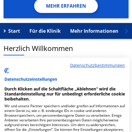
MEHR ERFAHREN
Start
Für die Klinik
Mehr Informationen
K
Herzlich Willkommen
MVZ Dr. Eberhard & Partner GbR Hormonzentrum in
Datenschutzbestimmungen
der Roddestr. 12 ist ein medizinisches
Versorgungszentrum in Münster.
Datenschutzeinstellungen
Durch Klicken auf die Schaltfläche „Ablehnen“ wird die
Mehr Informationen
Standardeinstellung nur für unbedingt erforderliche cookie
beibehalten.
Wir und unsere Partner speichern und/oder greifen auf Informationen auf
einem Gerät zu, wie z. B. eindeutige IDs in cookie und anderen
Browserspeichern, um personenbezogene Daten zu verarbeiten. Einige
FAQ
Anbieter verarbeiten Ihre personenbezogenen Daten möglicherweise
aufgrund eines berechtigten Interesses. Um dem zu widersprechen,
öffnen Sie die „Einstellungen“. Sie können Ihre Einstellungen akzeptieren,