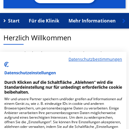
Start
Für die Klinik
Mehr Informationen
K
Herzlich Willkommen
MVZ Dr. Eberhard & Partner GbR in der Brauhausstr. 4
Datenschutzbestimmungen
ist ein medizinisches Versorgungszentrum in
Dortmund.
Datenschutzeinstellungen
Mehr Informationen
Durch Klicken auf die Schaltfläche „Ablehnen“ wird die
Standardeinstellung nur für unbedingt erforderliche cookie
beibehalten.
Wir und unsere Partner speichern und/oder greifen auf Informationen auf
einem Gerät zu, wie z. B. eindeutige IDs in cookie und anderen
FAQ
Browserspeichern, um personenbezogene Daten zu verarbeiten. Einige
Anbieter verarbeiten Ihre personenbezogenen Daten möglicherweise
aufgrund eines berechtigten Interesses. Um dem zu widersprechen,
Hier ﬁnden Sie häuﬁg gestellte Fragen zu dieser Klinik.
öffnen Sie die „Einstellungen“. Sie können Ihre Einstellungen akzeptieren,
ablehnen oder verwalten, indem Sie auf die Schaltfläche „Einstellungen