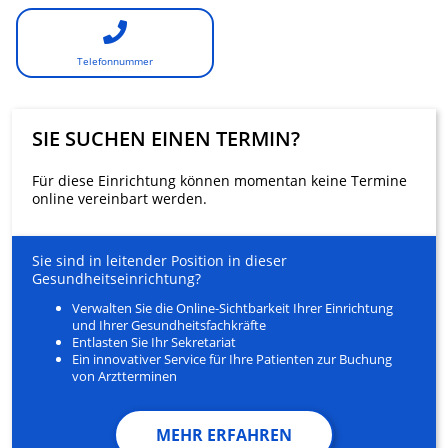
Telefonnummer
SIE SUCHEN EINEN TERMIN?
Für diese Einrichtung können momentan keine Termine
online vereinbart werden.
Sie sind in leitender Position in dieser
Gesundheitseinrichtung?
Verwalten Sie die Online-Sichtbarkeit Ihrer Einrichtung
und Ihrer Gesundheitsfachkräfte
Entlasten Sie Ihr Sekretariat
Ein innovativer Service für Ihre Patienten zur Buchung
von Arztterminen
MEHR ERFAHREN