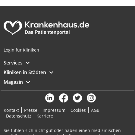
Analyse von Zielgruppen durch Statistiken
oder Kombinationen von Daten aus
verschiedenen Quellen
Entwicklung und Verbesserung der
Angebote
Verwendung reduzierter Daten zur Auswahl
Login für Kliniken
von Inhalten
Services
IAB-Besonderheiten:
Kliniken in Städten
Verwendung genauer Standortdaten
Magazin
Geräte anhand von aktiv angeforderten
Informationen identifizieren
Nicht-IAB-Verarbeitungszwecke:
Notwendig
Kontakt
Presse
Impressum
Cookies
AGB
Datenschutz
Karriere
Performance
Sie fühlen sich nicht gut oder haben einen medizinischen
Funktional