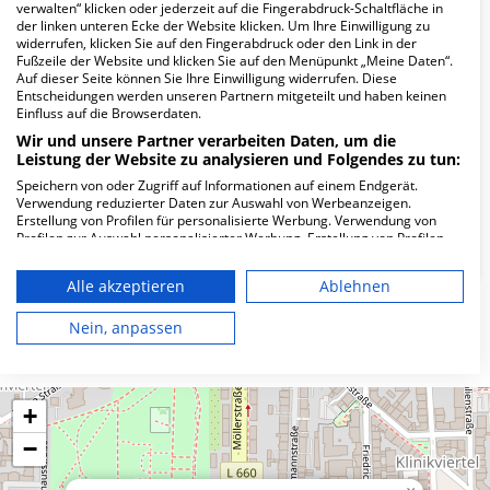
verwalten“ klicken oder jederzeit auf die Fingerabdruck-Schaltfläche in
Wie lautet die Adresse von MVZ Dr. Eberhard
der linken unteren Ecke der Website klicken. Um Ihre Einwilligung zu
widerrufen, klicken Sie auf den Fingerabdruck oder den Link in der
& Partner GbR?
Fußzeile der Website und klicken Sie auf den Menüpunkt „Meine Daten“.
Auf dieser Seite können Sie Ihre Einwilligung widerrufen. Diese
Entscheidungen werden unseren Partnern mitgeteilt und haben keinen
Brauhausstr. 4
Einfluss auf die Browserdaten.
44137 Dortmund
Wir und unsere Partner verarbeiten Daten, um die
Leistung der Website zu analysieren und Folgendes zu tun:
Speichern von oder Zugriff auf Informationen auf einem Endgerät.
Verwendung reduzierter Daten zur Auswahl von Werbeanzeigen.
Wie ist die Telefonnummer von MVZ Dr.
Erstellung von Profilen für personalisierte Werbung. Verwendung von
Eberhard & Partner GbR?
Profilen zur Auswahl personalisierter Werbung. Erstellung von Profilen
zur Personalisierung von Inhalten. Verwendung von Profilen zur Auswahl
personalisierter Inhalte. Messung der Werbeleistung. Messung der
Alle akzeptieren
Ablehnen
Performance von Inhalten. Analyse von Zielgruppen durch Statistiken
oder Kombinationen von Daten aus verschiedenen Quellen. Entwicklung
und Verbesserung der Angebote. Verwendung reduzierter Daten zur
Nein, anpassen
Karte
Auswahl von Inhalten.
Daten können außerhalb der Europäischen Union weitergegeben und in
die USA gesendet werden.
Ihre Einwilligung und die cookie Richtlinie gelten ausschließlich für diese
+
Website/App.
−
Partnerliste anzeigen (1 IAB-Anbieter)
Wir nutzen Ihre Daten für folgende Zwecke: