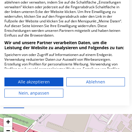
Hier ﬁnden Sie häuﬁg gestellte Fragen zu dieser Klinik.
ablehnen oder verwalten, indem Sie auf die Schaltfläche „Einstellungen
verwalten“ klicken oder jederzeit auf die Fingerabdruck-Schaltfläche in
der linken unteren Ecke der Website klicken. Um Ihre Einwilligung zu
widerrufen, klicken Sie auf den Fingerabdruck oder den Link in der
Wie lautet die Adresse von MVZ Dr. Moroni
Fußzeile der Website und klicken Sie auf den Menüpunkt „Meine Daten“.
Ihre Zahnärzte in Bonn?
Auf dieser Seite können Sie Ihre Einwilligung widerrufen. Diese
Entscheidungen werden unseren Partnern mitgeteilt und haben keinen
Einfluss auf die Browserdaten.
Schlesienstr. 9
Wir und unsere Partner verarbeiten Daten, um die
53119 Bonn
Leistung der Website zu analysieren und Folgendes zu tun:
Speichern von oder Zugriff auf Informationen auf einem Endgerät.
Verwendung reduzierter Daten zur Auswahl von Werbeanzeigen.
Erstellung von Profilen für personalisierte Werbung. Verwendung von
Wie ist die Telefonnummer von MVZ Dr.
Profilen zur Auswahl personalisierter Werbung. Erstellung von Profilen
Moroni Ihre Zahnärzte in Bonn?
zur Personalisierung von Inhalten. Verwendung von Profilen zur Auswahl
personalisierter Inhalte. Messung der Werbeleistung. Messung der
Alle akzeptieren
Ablehnen
Performance von Inhalten. Analyse von Zielgruppen durch Statistiken
oder Kombinationen von Daten aus verschiedenen Quellen. Entwicklung
und Verbesserung der Angebote. Verwendung reduzierter Daten zur
Nein, anpassen
Auswahl von Inhalten.
Karte
Daten können außerhalb der Europäischen Union weitergegeben und in
die USA gesendet werden.
Ihre Einwilligung und die cookie Richtlinie gelten ausschließlich für diese
Website/App.
+
Partnerliste anzeigen (1 IAB-Anbieter)
−