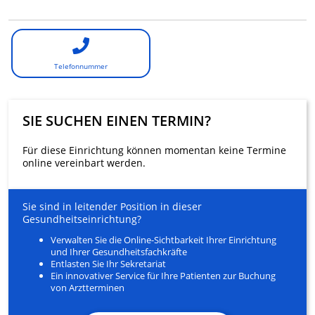
Telefonnummer
SIE SUCHEN EINEN TERMIN?
Für diese Einrichtung können momentan keine Termine
online vereinbart werden.
Sie sind in leitender Position in dieser
Gesundheitseinrichtung?
Verwalten Sie die Online-Sichtbarkeit Ihrer Einrichtung
und Ihrer Gesundheitsfachkräfte
Entlasten Sie Ihr Sekretariat
Ein innovativer Service für Ihre Patienten zur Buchung
von Arztterminen