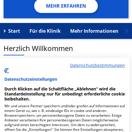
MEHR ERFAHREN
Start
Für die Klinik
Mehr Informationen
K
Herzlich Willkommen
MVZ Dr. Moroni Ihre Zahnärzte in Bonn in der
Datenschutzbestimmungen
Schlesienstr. 9 ist ein medizinisches
Versorgungszentrum in Bonn.
Datenschutzeinstellungen
Durch Klicken auf die Schaltfläche „Ablehnen“ wird die
Mehr Informationen
Standardeinstellung nur für unbedingt erforderliche cookie
beibehalten.
Wir und unsere Partner speichern und/oder greifen auf Informationen auf
einem Gerät zu, wie z. B. eindeutige IDs in cookie und anderen
Browserspeichern, um personenbezogene Daten zu verarbeiten. Einige
FAQ
Anbieter verarbeiten Ihre personenbezogenen Daten möglicherweise
aufgrund eines berechtigten Interesses. Um dem zu widersprechen,
öffnen Sie die „Einstellungen“. Sie können Ihre Einstellungen akzeptieren,