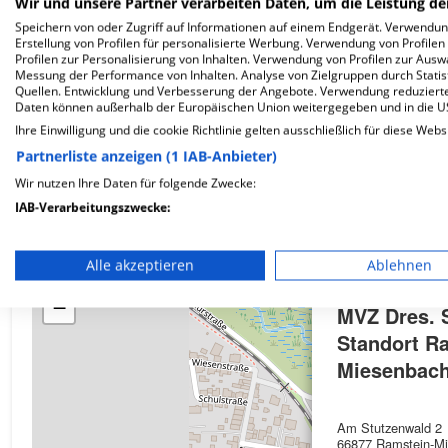
Wir und unsere Partner verarbeiten Daten, um die Leistung de
Speichern von oder Zugriff auf Informationen auf einem Endgerät. Verwendu
Erstellung von Profilen für personalisierte Werbung. Verwendung von Profilen
Profilen zur Personalisierung von Inhalten. Verwendung von Profilen zur Ausw
Wie ist die Telefonnummer von MVZ Dres. Schnei
Messung der Performance von Inhalten. Analyse von Zielgruppen durch Stati
Quellen. Entwicklung und Verbesserung der Angebote. Verwendung reduzierte
Daten können außerhalb der Europäischen Union weitergegeben und in die 
Ihre Einwilligung und die cookie Richtlinie gelten ausschließlich für diese Webs
Partnerliste anzeigen (1 IAB-Anbieter)
Karte
Wir nutzen Ihre Daten für folgende Zwecke:
IAB-Verarbeitungszwecke:
Speichern von oder Zugriff auf Informationen auf einem En
Alle akzeptieren
Ablehnen
+
Verwendung reduzierter Daten zur Auswahl von Werbeanze
−
MVZ Dres. 
Erstellung von Profilen für personalisierte Werbung
Standort R
Verwendung von Profilen zur Auswahl personalisierter We
Miesenbac
Erstellung von Profilen zur Personalisierung von Inhalten
Am Stutzenwald 2
Verwendung von Profilen zur Auswahl personalisierter Inha
66877 Ramstein-M