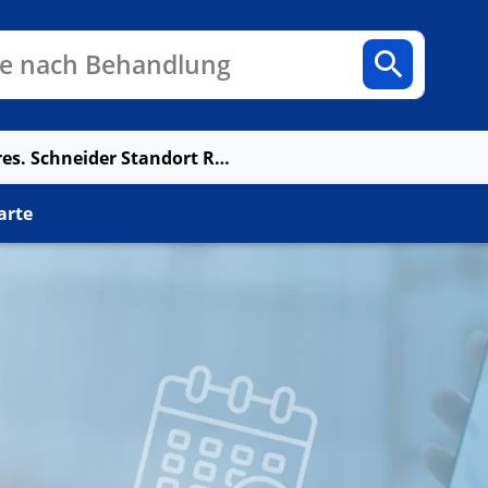
n
Fachbereiche
Arztpraxen
e nach Behandlung
MVZ Dres. Schneider Standort Ramstein-Miesenbach
arte