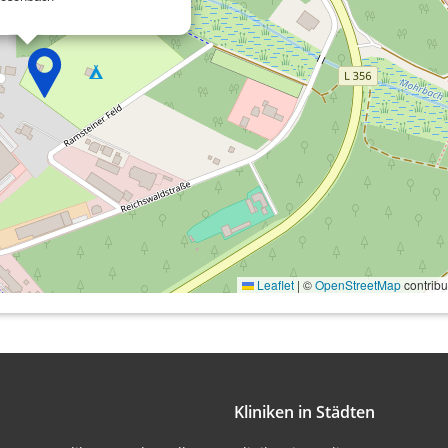
onen von Daten aus
Leaflet
|
©
OpenStreetMap
contribu
ifizieren
Kliniken in Städten