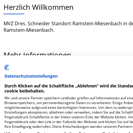
Herzlich Willkommen
MVZ Dres. Schneider Standort Ramstein-Miesenbach in de
Ramstein-Miesenbach.
Mehr Informationen
Datenschutzeinstellungen
FAQ
Durch Klicken auf die Schaltfläche „Ablehnen“ wird die Standar
cookie beibehalten.
Hier ﬁnden Sie häuﬁg gestellte Fragen zu dieser Klinik.
Wir und unsere Partner speichern und/oder greifen auf Informationen auf eine
Browserspeichern, um personenbezogene Daten zu verarbeiten. Einige Anbie
möglicherweise aufgrund eines berechtigten Interesses. Um dem zu widersprec
Wie lautet die Adresse von MVZ Dres. Schneider 
Einstellungen akzeptieren, ablehnen oder verwalten, indem Sie auf die Schaltfl
Fingerabdruck-Schaltfläche in der linken unteren Ecke der Website klicken. Um 
Fingerabdruck oder den Link in der Fußzeile der Website und klicken Sie auf 
Am Stutzenwald 2
Ihre Einwilligung widerrufen. Diese Entscheidungen werden unseren Partnern 
66877 Ramstein-Miesenbach