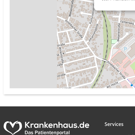
Messung der Werbeleistung
Messung der Performance von Inhalten
Analyse von Zielgruppen durch Statistiken oder Kombinati
verschiedenen Quellen
Entwicklung und Verbesserung der Angebote
Verwendung reduzierter Daten zur Auswahl von Inhalten
IAB-Besonderheiten:
Verwendung genauer Standortdaten
Geräte anhand von aktiv angeforderten Informationen ident
Nicht-IAB-Verarbeitungszwecke:
Notwendig
Services
Performance