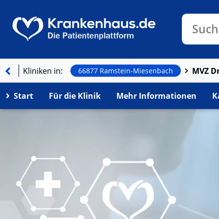
Klinike
Such
Kliniken in:
66877 Ramstein-Miesenbach
Start
Für die Klinik
Mehr Informationen
K