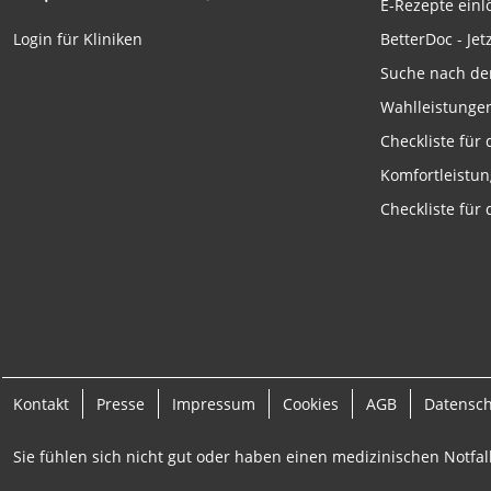
E-Rezepte ein
Funktional
BetterDoc - Jet
Login für Kliniken
Werbung
Suche nach de
Wahlleistunge
Checkliste für
Komfortleistu
Checkliste für
Kontakt
Presse
Impressum
Cookies
AGB
Datensc
Sie fühlen sich nicht gut oder haben einen medizinischen Notfall