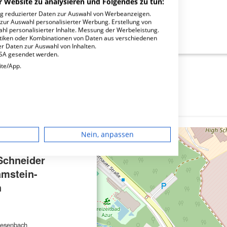
r Website zu analysieren und Folgendes zu tun:
ng reduzierter Daten zur Auswahl von Werbeanzeigen.
 zur Auswahl personalisierter Werbung. Erstellung von
ahl personalisierter Inhalte. Messung der Werbeleistung.
der Standort Ramstein-Miesenbach?
stiken oder Kombinationen von Daten aus verschiedenen
r Daten zur Auswahl von Inhalten.
USA gesendet werden.
ite/App.
dgerät
Nein, anpassen
igen
×
Schneider
amstein-
rbung
h
lte
iesenbach