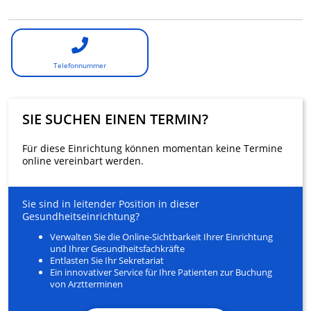
Telefonnummer
SIE SUCHEN EINEN TERMIN?
Für diese Einrichtung können momentan keine Termine
online vereinbart werden.
Sie sind in leitender Position in dieser
Gesundheitseinrichtung?
Verwalten Sie die Online-Sichtbarkeit Ihrer Einrichtung
und Ihrer Gesundheitsfachkräfte
Entlasten Sie Ihr Sekretariat
Ein innovativer Service für Ihre Patienten zur Buchung
von Arztterminen