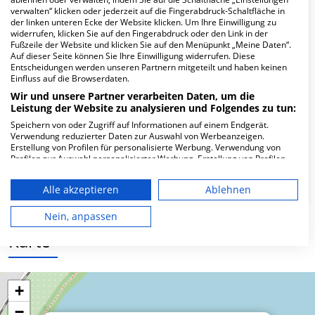
Hier ﬁnden Sie häuﬁg gestellte Fragen zu dieser Klinik.
verwalten“ klicken oder jederzeit auf die Fingerabdruck-Schaltfläche in
der linken unteren Ecke der Website klicken. Um Ihre Einwilligung zu
widerrufen, klicken Sie auf den Fingerabdruck oder den Link in der
Wie lautet die Adresse von MVZ Dres. Tesch,
Fußzeile der Website und klicken Sie auf den Menüpunkt „Meine Daten“.
Bromisch & Kollegen GmbH?
Auf dieser Seite können Sie Ihre Einwilligung widerrufen. Diese
Entscheidungen werden unseren Partnern mitgeteilt und haben keinen
Einfluss auf die Browserdaten.
Eutiner Str. 17-18
Wir und unsere Partner verarbeiten Daten, um die
24306 Plön
Leistung der Website zu analysieren und Folgendes zu tun:
Speichern von oder Zugriff auf Informationen auf einem Endgerät.
Verwendung reduzierter Daten zur Auswahl von Werbeanzeigen.
Erstellung von Profilen für personalisierte Werbung. Verwendung von
Wie ist die Telefonnummer von MVZ Dres.
Profilen zur Auswahl personalisierter Werbung. Erstellung von Profilen
zur Personalisierung von Inhalten. Verwendung von Profilen zur Auswahl
Tesch, Bromisch & Kollegen GmbH?
personalisierter Inhalte. Messung der Werbeleistung. Messung der
Alle akzeptieren
Ablehnen
Performance von Inhalten. Analyse von Zielgruppen durch Statistiken
oder Kombinationen von Daten aus verschiedenen Quellen. Entwicklung
und Verbesserung der Angebote. Verwendung reduzierter Daten zur
Nein, anpassen
Auswahl von Inhalten.
Karte
Daten können außerhalb der Europäischen Union weitergegeben und in
die USA gesendet werden.
Ihre Einwilligung und die cookie Richtlinie gelten ausschließlich für diese
Website/App.
+
Partnerliste anzeigen (1 IAB-Anbieter)
−
Wir nutzen Ihre Daten für folgende Zwecke: