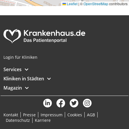
Leaflet
|
©
OpenStreetMap
contributors
Analyse von Zielgruppen durch Statistiken
oder Kombinationen von Daten aus
verschiedenen Quellen
Entwicklung und Verbesserung der
Angebote
Verwendung reduzierter Daten zur Auswahl
von Inhalten
Login für Kliniken
IAB-Besonderheiten:
Services
Verwendung genauer Standortdaten
Kliniken in Städten
Geräte anhand von aktiv angeforderten
Magazin
Informationen identifizieren
Nicht-IAB-Verarbeitungszwecke:
Notwendig
Kontakt
Presse
Impressum
Cookies
AGB
Performance
Datenschutz
Karriere