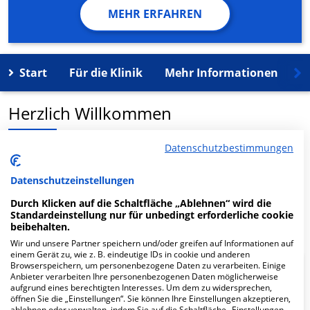
MEHR ERFAHREN
Start
Für die Klinik
Mehr Informationen
K
Herzlich Willkommen
Datenschutzbestimmungen
MVZ Dres. Tesch, Bromisch & Kollegen GmbH in der
Eutiner Str. 17-18 ist ein medizinisches
Datenschutzeinstellungen
Versorgungszentrum in Plön.
Durch Klicken auf die Schaltfläche „Ablehnen“ wird die
Standardeinstellung nur für unbedingt erforderliche cookie
Mehr Informationen
beibehalten.
Wir und unsere Partner speichern und/oder greifen auf Informationen auf
einem Gerät zu, wie z. B. eindeutige IDs in cookie und anderen
Browserspeichern, um personenbezogene Daten zu verarbeiten. Einige
FAQ
Anbieter verarbeiten Ihre personenbezogenen Daten möglicherweise
aufgrund eines berechtigten Interesses. Um dem zu widersprechen,
öffnen Sie die „Einstellungen“. Sie können Ihre Einstellungen akzeptieren,
ablehnen oder verwalten, indem Sie auf die Schaltfläche „Einstellungen