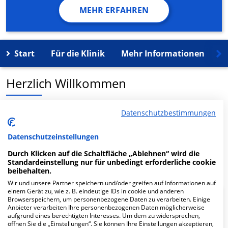
MEHR ERFAHREN
Start
Für die Klinik
Mehr Informationen
K
Herzlich Willkommen
MVZ Dresden Friedrichstadt Zweigpraxis Großröhrsdorf
Datenschutzbestimmungen
in der Rathausstr. 23 ist ein medizinisches
Versorgungszentrum in Großröhrsdorf.
Datenschutzeinstellungen
Durch Klicken auf die Schaltfläche „Ablehnen“ wird die
Mehr Informationen
Standardeinstellung nur für unbedingt erforderliche cookie
beibehalten.
Wir und unsere Partner speichern und/oder greifen auf Informationen auf
einem Gerät zu, wie z. B. eindeutige IDs in cookie und anderen
Browserspeichern, um personenbezogene Daten zu verarbeiten. Einige
FAQ
Anbieter verarbeiten Ihre personenbezogenen Daten möglicherweise
aufgrund eines berechtigten Interesses. Um dem zu widersprechen,
öffnen Sie die „Einstellungen“. Sie können Ihre Einstellungen akzeptieren,