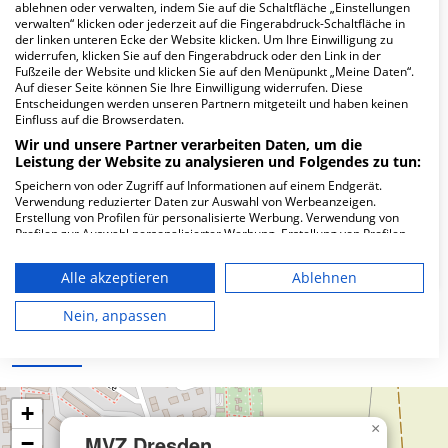
Hier ﬁnden Sie häuﬁg gestellte Fragen zu dieser Klinik.
ablehnen oder verwalten, indem Sie auf die Schaltfläche „Einstellungen
verwalten“ klicken oder jederzeit auf die Fingerabdruck-Schaltfläche in
der linken unteren Ecke der Website klicken. Um Ihre Einwilligung zu
widerrufen, klicken Sie auf den Fingerabdruck oder den Link in der
Wie lautet die Adresse von MVZ Dresden
Fußzeile der Website und klicken Sie auf den Menüpunkt „Meine Daten“.
Friedrichstadt Zweigpraxis Großröhrsdorf?
Auf dieser Seite können Sie Ihre Einwilligung widerrufen. Diese
Entscheidungen werden unseren Partnern mitgeteilt und haben keinen
Einfluss auf die Browserdaten.
Rathausstr. 23
Wir und unsere Partner verarbeiten Daten, um die
01900 Großröhrsdorf
Leistung der Website zu analysieren und Folgendes zu tun:
Speichern von oder Zugriff auf Informationen auf einem Endgerät.
Verwendung reduzierter Daten zur Auswahl von Werbeanzeigen.
Erstellung von Profilen für personalisierte Werbung. Verwendung von
Wie ist die Telefonnummer von MVZ Dresden
Profilen zur Auswahl personalisierter Werbung. Erstellung von Profilen
Friedrichstadt Zweigpraxis Großröhrsdorf?
zur Personalisierung von Inhalten. Verwendung von Profilen zur Auswahl
personalisierter Inhalte. Messung der Werbeleistung. Messung der
Alle akzeptieren
Ablehnen
Performance von Inhalten. Analyse von Zielgruppen durch Statistiken
oder Kombinationen von Daten aus verschiedenen Quellen. Entwicklung
und Verbesserung der Angebote. Verwendung reduzierter Daten zur
Nein, anpassen
Auswahl von Inhalten.
Karte
Daten können außerhalb der Europäischen Union weitergegeben und in
die USA gesendet werden.
Ihre Einwilligung und die cookie Richtlinie gelten ausschließlich für diese
Website/App.
+
Partnerliste anzeigen (1 IAB-Anbieter)
×
MVZ Dresden
−