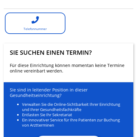
Telefonnummer
SIE SUCHEN EINEN TERMIN?
Für diese Einrichtung können momentan keine Termine
online vereinbart werden.
Sie sind in leitender Position in dieser
Gesundheitseinrichtung?
Verwalten Sie die Online-Sichtbarkeit Ihrer Einrichtung
und Ihrer Gesundheitsfachkräfte
Entlasten Sie Ihr Sekretariat
Ein innovativer Service für Ihre Patienten zur Buchung
von Arztterminen