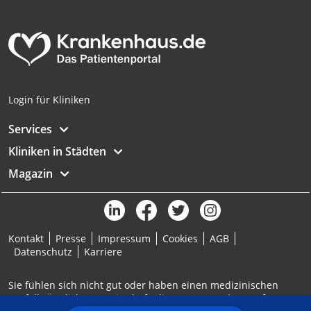
Analyse von Zielgruppen durch Statistiken
oder Kombinationen von Daten aus
verschiedenen Quellen
Entwicklung und Verbesserung der
Angebote
Login für Kliniken
Verwendung reduzierter Daten zur Auswahl
von Inhalten
Services
IAB-Besonderheiten:
Kliniken in Städten
Verwendung genauer Standortdaten
Magazin
Geräte anhand von aktiv angeforderten
Informationen identifizieren
Nicht-IAB-Verarbeitungszwecke:
Kontakt
Presse
Impressum
Cookies
AGB
Notwendig
Datenschutz
Karriere
Performance
Sie fühlen sich nicht gut oder haben einen medizinischen
Notfall? Ärztlicher Bereitschaftsdienst: 116117 | Notruf: 112
Funktional