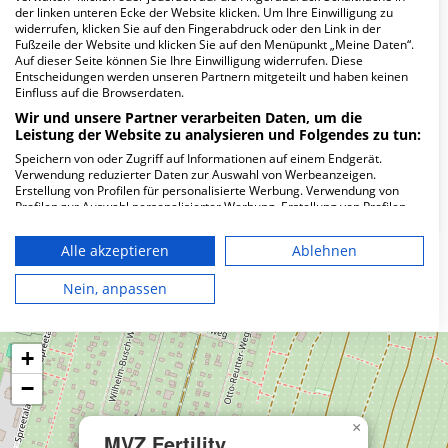
Wie lautet die Adresse von MVZ Fertility
der linken unteren Ecke der Website klicken. Um Ihre Einwilligung zu
Center Berlin?
widerrufen, klicken Sie auf den Fingerabdruck oder den Link in der
Fußzeile der Website und klicken Sie auf den Menüpunkt „Meine Daten“.
Auf dieser Seite können Sie Ihre Einwilligung widerrufen. Diese
Spandauer Damm 130
Entscheidungen werden unseren Partnern mitgeteilt und haben keinen
Einfluss auf die Browserdaten.
14050 Berlin
Wir und unsere Partner verarbeiten Daten, um die
Leistung der Website zu analysieren und Folgendes zu tun:
Speichern von oder Zugriff auf Informationen auf einem Endgerät.
Wie ist die Telefonnummer von MVZ Fertility
Verwendung reduzierter Daten zur Auswahl von Werbeanzeigen.
Center Berlin?
Erstellung von Profilen für personalisierte Werbung. Verwendung von
Profilen zur Auswahl personalisierter Werbung. Erstellung von Profilen
zur Personalisierung von Inhalten. Verwendung von Profilen zur Auswahl
personalisierter Inhalte. Messung der Werbeleistung. Messung der
Alle akzeptieren
Ablehnen
Performance von Inhalten. Analyse von Zielgruppen durch Statistiken
oder Kombinationen von Daten aus verschiedenen Quellen. Entwicklung
Karte
und Verbesserung der Angebote. Verwendung reduzierter Daten zur
Nein, anpassen
Auswahl von Inhalten.
Daten können außerhalb der Europäischen Union weitergegeben und in
die USA gesendet werden.
+
Ihre Einwilligung und die cookie Richtlinie gelten ausschließlich für diese
Website/App.
−
Partnerliste anzeigen (1 IAB-Anbieter)
Wir nutzen Ihre Daten für folgende Zwecke:
×
MVZ Fertility