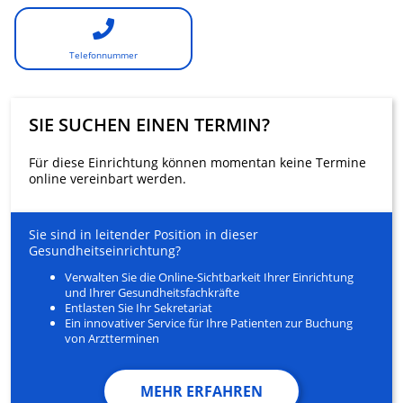
Telefonnummer
SIE SUCHEN EINEN TERMIN?
Für diese Einrichtung können momentan keine Termine
online vereinbart werden.
Sie sind in leitender Position in dieser
Gesundheitseinrichtung?
Verwalten Sie die Online-Sichtbarkeit Ihrer Einrichtung
und Ihrer Gesundheitsfachkräfte
Entlasten Sie Ihr Sekretariat
Ein innovativer Service für Ihre Patienten zur Buchung
von Arztterminen
MEHR ERFAHREN