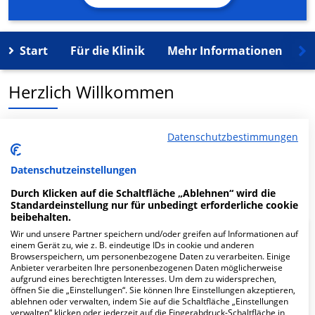
Start
Für die Klinik
Mehr Informationen
K
Herzlich Willkommen
MVZ Fertility Center Berlin in der Spandauer Damm 130
Datenschutzbestimmungen
ist ein medizinisches Versorgungszentrum in Berlin.
Datenschutzeinstellungen
Mehr Informationen
Durch Klicken auf die Schaltfläche „Ablehnen“ wird die
Standardeinstellung nur für unbedingt erforderliche cookie
beibehalten.
Wir und unsere Partner speichern und/oder greifen auf Informationen auf
FAQ
einem Gerät zu, wie z. B. eindeutige IDs in cookie und anderen
Browserspeichern, um personenbezogene Daten zu verarbeiten. Einige
Anbieter verarbeiten Ihre personenbezogenen Daten möglicherweise
aufgrund eines berechtigten Interesses. Um dem zu widersprechen,
Hier ﬁnden Sie häuﬁg gestellte Fragen zu dieser Klinik.
öffnen Sie die „Einstellungen“. Sie können Ihre Einstellungen akzeptieren,
ablehnen oder verwalten, indem Sie auf die Schaltfläche „Einstellungen
verwalten“ klicken oder jederzeit auf die Fingerabdruck-Schaltfläche in