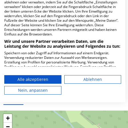
Hier ﬁnden Sie häuﬁg gestellte Fragen zu dieser Klinik.
ablehnen oder verwalten, indem Sie auf die Schaltfläche „Einstellungen
verwalten“ klicken oder jederzeit auf die Fingerabdruck-Schaltfläche in
der linken unteren Ecke der Website klicken. Um Ihre Einwilligung zu
widerrufen, klicken Sie auf den Fingerabdruck oder den Link in der
Wie lautet die Adresse von MVZ
Fußzeile der Website und klicken Sie auf den Menüpunkt „Meine Daten“.
Frauenärztliches Zentrum Suhl GmbH?
Auf dieser Seite können Sie Ihre Einwilligung widerrufen. Diese
Entscheidungen werden unseren Partnern mitgeteilt und haben keinen
Einfluss auf die Browserdaten.
Schleusinger Str. 23
Wir und unsere Partner verarbeiten Daten, um die
98646 Hildburghausen
Leistung der Website zu analysieren und Folgendes zu tun:
Speichern von oder Zugriff auf Informationen auf einem Endgerät.
Verwendung reduzierter Daten zur Auswahl von Werbeanzeigen.
Erstellung von Profilen für personalisierte Werbung. Verwendung von
Wie ist die Telefonnummer von MVZ
Profilen zur Auswahl personalisierter Werbung. Erstellung von Profilen
Frauenärztliches Zentrum Suhl GmbH?
zur Personalisierung von Inhalten. Verwendung von Profilen zur Auswahl
personalisierter Inhalte. Messung der Werbeleistung. Messung der
Alle akzeptieren
Ablehnen
Performance von Inhalten. Analyse von Zielgruppen durch Statistiken
oder Kombinationen von Daten aus verschiedenen Quellen. Entwicklung
und Verbesserung der Angebote. Verwendung reduzierter Daten zur
Nein, anpassen
Auswahl von Inhalten.
Karte
Daten können außerhalb der Europäischen Union weitergegeben und in
die USA gesendet werden.
Ihre Einwilligung und die cookie Richtlinie gelten ausschließlich für diese
Website/App.
+
Partnerliste anzeigen (1 IAB-Anbieter)
−