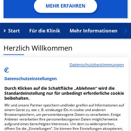
MEHR ERFAHREN
Start
Für die Klinik
Mehr Informationen
K
Herzlich Willkommen
MVZ Frauenärztliches Zentrum Suhl GmbH in der
Datenschutzbestimmungen
Schleusinger Str. 23 ist ein medizinisches
Versorgungszentrum in Hildburghausen.
Datenschutzeinstellungen
Durch Klicken auf die Schaltfläche „Ablehnen“ wird die
Mehr Informationen
Standardeinstellung nur für unbedingt erforderliche cookie
beibehalten.
Wir und unsere Partner speichern und/oder greifen auf Informationen auf
einem Gerät zu, wie z. B. eindeutige IDs in cookie und anderen
Browserspeichern, um personenbezogene Daten zu verarbeiten. Einige
FAQ
Anbieter verarbeiten Ihre personenbezogenen Daten möglicherweise
aufgrund eines berechtigten Interesses. Um dem zu widersprechen,
öffnen Sie die „Einstellungen“. Sie können Ihre Einstellungen akzeptieren,