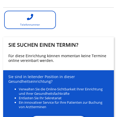
Telefonnummer
SIE SUCHEN EINEN TERMIN?
Für diese Einrichtung können momentan keine Termine
online vereinbart werden.
Sie sind in leitender Position in dieser
Gesundheitseinrichtung?
Verwalten Sie die Online-Sichtbarkeit Ihrer Einrichtung
und Ihrer Gesundheitsfachkräfte
Entlasten Sie Ihr Sekretariat
Ein innovativer Service für Ihre Patienten zur Buchung
von Arztterminen