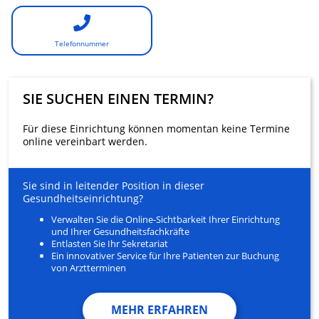
Telefonnummer
SIE SUCHEN EINEN TERMIN?
Für diese Einrichtung können momentan keine Termine
online vereinbart werden.
Sie sind in leitender Position in dieser
Gesundheitseinrichtung?
Verwalten Sie die Online-Sichtbarkeit Ihrer Einrichtung
und Ihrer Gesundheitsfachkräfte
Entlasten Sie Ihr Sekretariat
Ein innovativer Service für Ihre Patienten zur Buchung
von Arztterminen
MEHR ERFAHREN