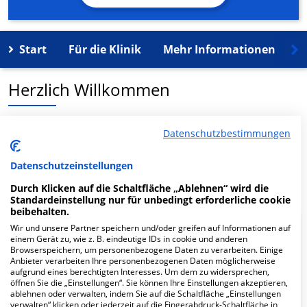
Start
Für die Klinik
Mehr Informationen
K
Herzlich Willkommen
MVZ für Allgem.Medizin Bonn in der Mainzer Str. 45 ist
Datenschutzbestimmungen
ein medizinisches Versorgungszentrum in Bonn.
Datenschutzeinstellungen
Mehr Informationen
Durch Klicken auf die Schaltfläche „Ablehnen“ wird die
Standardeinstellung nur für unbedingt erforderliche cookie
beibehalten.
Wir und unsere Partner speichern und/oder greifen auf Informationen auf
FAQ
einem Gerät zu, wie z. B. eindeutige IDs in cookie und anderen
Browserspeichern, um personenbezogene Daten zu verarbeiten. Einige
Anbieter verarbeiten Ihre personenbezogenen Daten möglicherweise
aufgrund eines berechtigten Interesses. Um dem zu widersprechen,
Hier ﬁnden Sie häuﬁg gestellte Fragen zu dieser Klinik.
öffnen Sie die „Einstellungen“. Sie können Ihre Einstellungen akzeptieren,
ablehnen oder verwalten, indem Sie auf die Schaltfläche „Einstellungen
verwalten“ klicken oder jederzeit auf die Fingerabdruck-Schaltfläche in