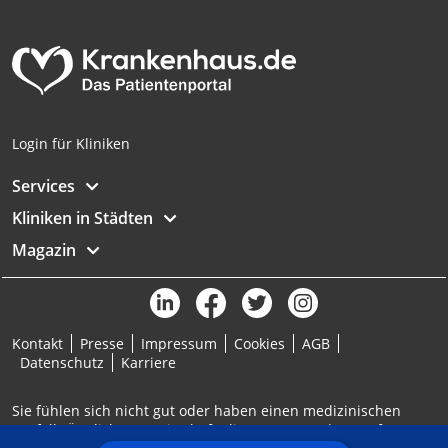
Analyse von Zielgruppen durch Statistiken
oder Kombinationen von Daten aus
verschiedenen Quellen
Entwicklung und Verbesserung der
Angebote
Login für Kliniken
Verwendung reduzierter Daten zur Auswahl
von Inhalten
Services
IAB-Besonderheiten:
Kliniken in Städten
Verwendung genauer Standortdaten
Magazin
Geräte anhand von aktiv angeforderten
Informationen identifizieren
Nicht-IAB-Verarbeitungszwecke:
Kontakt
Presse
Impressum
Cookies
AGB
Notwendig
Datenschutz
Karriere
Performance
Sie fühlen sich nicht gut oder haben einen medizinischen
Notfall? Ärztlicher Bereitschaftsdienst: 116117 | Notruf: 112
Funktional