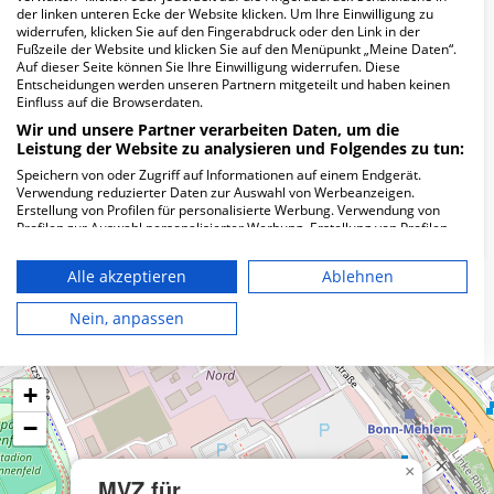
Wie lautet die Adresse von MVZ für
der linken unteren Ecke der Website klicken. Um Ihre Einwilligung zu
Allgem.Medizin Bonn?
widerrufen, klicken Sie auf den Fingerabdruck oder den Link in der
Fußzeile der Website und klicken Sie auf den Menüpunkt „Meine Daten“.
Auf dieser Seite können Sie Ihre Einwilligung widerrufen. Diese
Mainzer Str. 45
Entscheidungen werden unseren Partnern mitgeteilt und haben keinen
Einfluss auf die Browserdaten.
53179 Bonn
Wir und unsere Partner verarbeiten Daten, um die
Leistung der Website zu analysieren und Folgendes zu tun:
Speichern von oder Zugriff auf Informationen auf einem Endgerät.
Wie ist die Telefonnummer von MVZ für
Verwendung reduzierter Daten zur Auswahl von Werbeanzeigen.
Allgem.Medizin Bonn?
Erstellung von Profilen für personalisierte Werbung. Verwendung von
Profilen zur Auswahl personalisierter Werbung. Erstellung von Profilen
zur Personalisierung von Inhalten. Verwendung von Profilen zur Auswahl
personalisierter Inhalte. Messung der Werbeleistung. Messung der
Alle akzeptieren
Ablehnen
Performance von Inhalten. Analyse von Zielgruppen durch Statistiken
oder Kombinationen von Daten aus verschiedenen Quellen. Entwicklung
Karte
und Verbesserung der Angebote. Verwendung reduzierter Daten zur
Nein, anpassen
Auswahl von Inhalten.
Daten können außerhalb der Europäischen Union weitergegeben und in
die USA gesendet werden.
+
Ihre Einwilligung und die cookie Richtlinie gelten ausschließlich für diese
Website/App.
−
Partnerliste anzeigen (1 IAB-Anbieter)
Wir nutzen Ihre Daten für folgende Zwecke:
×
MVZ für