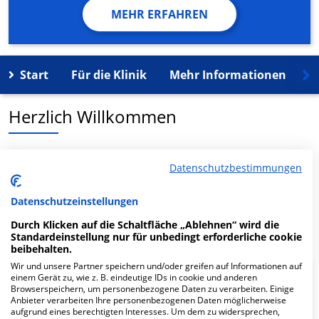
MEHR ERFAHREN
Start
Für die Klinik
Mehr Informationen
K
Herzlich Willkommen
MVZ für Diagnostik u. Therapie Sana Kliniken Leipziger
Datenschutzbestimmungen
Land in der Eisenbahnstr. 10 ist ein medizinisches
Versorgungszentrum in Markranstädt.
Datenschutzeinstellungen
Mehr Informationen
Durch Klicken auf die Schaltfläche „Ablehnen“ wird die
Standardeinstellung nur für unbedingt erforderliche cookie
beibehalten.
Wir und unsere Partner speichern und/oder greifen auf Informationen auf
einem Gerät zu, wie z. B. eindeutige IDs in cookie und anderen
FAQ
Browserspeichern, um personenbezogene Daten zu verarbeiten. Einige
Anbieter verarbeiten Ihre personenbezogenen Daten möglicherweise
aufgrund eines berechtigten Interesses. Um dem zu widersprechen,