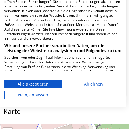
Hier ﬁnden Sie häuﬁg gestellte Fragen zu dieser Klinik.
öffnen Sie die „Einstellungen“. Sie können Ihre Einstellungen akzeptieren,
ablehnen oder verwalten, indem Sie auf die Schaltfläche „Einstellungen
verwalten“ klicken oder jederzeit auf die Fingerabdruck-Schaltfläche in
der linken unteren Ecke der Website klicken. Um Ihre Einwilligung zu
Wie lautet die Adresse von MVZ für
widerrufen, klicken Sie auf den Fingerabdruck oder den Link in der
Diagnostik u. Therapie Sana Kliniken
Fußzeile der Website und klicken Sie auf den Menüpunkt „Meine Daten“.
Leipziger Land?
Auf dieser Seite können Sie Ihre Einwilligung widerrufen. Diese
Entscheidungen werden unseren Partnern mitgeteilt und haben keinen
Einfluss auf die Browserdaten.
Eisenbahnstr. 10
Wir und unsere Partner verarbeiten Daten, um die
04420 Markranstädt
Leistung der Website zu analysieren und Folgendes zu tun:
Speichern von oder Zugriff auf Informationen auf einem Endgerät.
Verwendung reduzierter Daten zur Auswahl von Werbeanzeigen.
Erstellung von Profilen für personalisierte Werbung. Verwendung von
Wie ist die Telefonnummer von MVZ für
Profilen zur Auswahl personalisierter Werbung. Erstellung von Profilen
zur Personalisierung von Inhalten. Verwendung von Profilen zur Auswahl
Diagnostik u. Therapie Sana Kliniken
personalisierter Inhalte. Messung der Werbeleistung. Messung der
Leipziger Land?
Alle akzeptieren
Ablehnen
Performance von Inhalten. Analyse von Zielgruppen durch Statistiken
oder Kombinationen von Daten aus verschiedenen Quellen. Entwicklung
und Verbesserung der Angebote. Verwendung reduzierter Daten zur
Nein, anpassen
Auswahl von Inhalten.
Daten können außerhalb der Europäischen Union weitergegeben und in
die USA gesendet werden.
Karte
Ihre Einwilligung und die cookie Richtlinie gelten ausschließlich für diese
Website/App.
Partnerliste anzeigen (1 IAB-Anbieter)