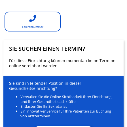
Telefonnummer
SIE SUCHEN EINEN TERMIN?
Für diese Einrichtung können momentan keine Termine
online vereinbart werden.
Sie sind in leitender Position in dieser
Gesundheitseinrichtung?
Verwalten Sie die Online-Sichtbarkeit Ihrer Einrichtung
und Ihrer Gesundheitsfachkräfte
Entlasten Sie Ihr Sekretariat
Ein innovativer Service für Ihre Patienten zur Buchung
von Arztterminen