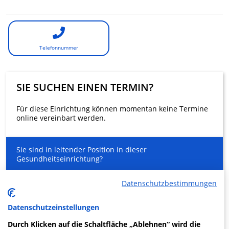
Telefonnummer
SIE SUCHEN EINEN TERMIN?
Für diese Einrichtung können momentan keine Termine
online vereinbart werden.
Sie sind in leitender Position in dieser
Gesundheitseinrichtung?
Verwalten Sie die Online-Sichtbarkeit Ihrer Einrichtung
und Ihrer Gesundheitsfachkräfte
Datenschutzbestimmungen
Entlasten Sie Ihr Sekretariat
Ein innovativer Service für Ihre Patienten zur Buchung
Datenschutzeinstellungen
von Arztterminen
Durch Klicken auf die Schaltfläche „Ablehnen“ wird die