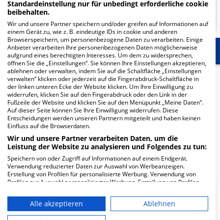
Standardeinstellung nur für unbedingt erforderliche cookie
MEHR ERFAHREN
beibehalten.
Wir und unsere Partner speichern und/oder greifen auf Informationen auf
einem Gerät zu, wie z. B. eindeutige IDs in cookie und anderen
Browserspeichern, um personenbezogene Daten zu verarbeiten. Einige
Anbieter verarbeiten Ihre personenbezogenen Daten möglicherweise
Start
Für die Klinik
Mehr Informationen
aufgrund eines berechtigten Interesses. Um dem zu widersprechen,
öffnen Sie die „Einstellungen“. Sie können Ihre Einstellungen akzeptieren,
ablehnen oder verwalten, indem Sie auf die Schaltfläche „Einstellungen
Herzlich Willkommen
verwalten“ klicken oder jederzeit auf die Fingerabdruck-Schaltfläche in
der linken unteren Ecke der Website klicken. Um Ihre Einwilligung zu
widerrufen, klicken Sie auf den Fingerabdruck oder den Link in der
Fußzeile der Website und klicken Sie auf den Menüpunkt „Meine Daten“.
MVZ für ganzheitl. Diagnostik & Therapie in der
Auf dieser Seite können Sie Ihre Einwilligung widerrufen. Diese
Wäldenbronner Str. 25 ist ein medizinisches
Entscheidungen werden unseren Partnern mitgeteilt und haben keinen
Einfluss auf die Browserdaten.
Versorgungszentrum in Esslingen.
Wir und unsere Partner verarbeiten Daten, um die
Leistung der Website zu analysieren und Folgendes zu tun:
Mehr Informationen
Speichern von oder Zugriff auf Informationen auf einem Endgerät.
Verwendung reduzierter Daten zur Auswahl von Werbeanzeigen.
Erstellung von Profilen für personalisierte Werbung. Verwendung von
Profilen zur Auswahl personalisierter Werbung. Erstellung von Profilen
zur Personalisierung von Inhalten. Verwendung von Profilen zur Auswahl
FAQ
personalisierter Inhalte. Messung der Werbeleistung. Messung der
Alle akzeptieren
Ablehnen
Performance von Inhalten. Analyse von Zielgruppen durch Statistiken
oder Kombinationen von Daten aus verschiedenen Quellen. Entwicklung