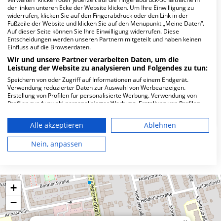
der linken unteren Ecke der Website klicken. Um Ihre Einwilligung zu
Wie lautet die Adresse von MVZ für HNO-
widerrufen, klicken Sie auf den Fingerabdruck oder den Link in der
Heilkunde Köln-Süd?
Fußzeile der Website und klicken Sie auf den Menüpunkt „Meine Daten“.
Auf dieser Seite können Sie Ihre Einwilligung widerrufen. Diese
Entscheidungen werden unseren Partnern mitgeteilt und haben keinen
Einfluss auf die Browserdaten.
Schönhauser Str. 62
50968 Köln
Wir und unsere Partner verarbeiten Daten, um die
Leistung der Website zu analysieren und Folgendes zu tun:
Speichern von oder Zugriff auf Informationen auf einem Endgerät.
Verwendung reduzierter Daten zur Auswahl von Werbeanzeigen.
Wie ist die Telefonnummer von MVZ für HNO-
Erstellung von Profilen für personalisierte Werbung. Verwendung von
Heilkunde Köln-Süd?
Profilen zur Auswahl personalisierter Werbung. Erstellung von Profilen
zur Personalisierung von Inhalten. Verwendung von Profilen zur Auswahl
personalisierter Inhalte. Messung der Werbeleistung. Messung der
Alle akzeptieren
Ablehnen
Performance von Inhalten. Analyse von Zielgruppen durch Statistiken
oder Kombinationen von Daten aus verschiedenen Quellen. Entwicklung
und Verbesserung der Angebote. Verwendung reduzierter Daten zur
Nein, anpassen
Karte
Auswahl von Inhalten.
Daten können außerhalb der Europäischen Union weitergegeben und in
die USA gesendet werden.
Ihre Einwilligung und die cookie Richtlinie gelten ausschließlich für diese
Website/App.
+
Partnerliste anzeigen (1 IAB-Anbieter)
−
Wir nutzen Ihre Daten für folgende Zwecke: