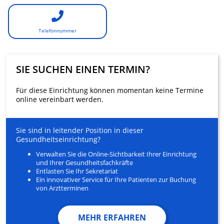
Telefonnummer
SIE SUCHEN EINEN TERMIN?
Für diese Einrichtung können momentan keine Termine
online vereinbart werden.
Sie sind in leitender Position in dieser
Gesundheitseinrichtung?
Verwalten Sie die Online-Sichtbarkeit Ihrer Einrichtung
und Ihrer Gesundheitsfachkräfte
Entlasten Sie Ihr Sekretariat
Ein innovativer Service für Ihre Patienten zur Buchung
von Arztterminen
MEHR ERFAHREN