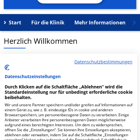
Start
Für die Klinik
Mehr Informationen
K
Herzlich Willkommen
MVZ für HNO-Heilkunde Köln-Süd in der Schönhauser
Datenschutzbestimmungen
Str. 62 ist ein medizinisches Versorgungszentrum in
Köln.
Datenschutzeinstellungen
Durch Klicken auf die Schaltfläche „Ablehnen“ wird die
Mehr Informationen
Standardeinstellung nur für unbedingt erforderliche cookie
beibehalten.
Wir und unsere Partner speichern und/oder greifen auf Informationen auf
einem Gerät zu, wie z. B. eindeutige IDs in cookie und anderen
FAQ
Browserspeichern, um personenbezogene Daten zu verarbeiten. Einige
Anbieter verarbeiten Ihre personenbezogenen Daten möglicherweise
aufgrund eines berechtigten Interesses. Um dem zu widersprechen,
öffnen Sie die „Einstellungen“. Sie können Ihre Einstellungen akzeptieren,
Hier ﬁnden Sie häuﬁg gestellte Fragen zu dieser Klinik.
ablehnen oder verwalten, indem Sie auf die Schaltfläche „Einstellungen
verwalten“ klicken oder jederzeit auf die Fingerabdruck-Schaltfläche in