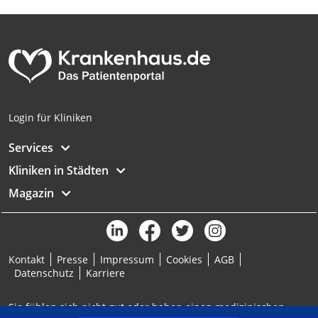
Analyse von Zielgruppen durch Statistiken
oder Kombinationen von Daten aus
verschiedenen Quellen
Entwicklung und Verbesserung der
Angebote
Verwendung reduzierter Daten zur Auswahl
Login für Kliniken
von Inhalten
IAB-Besonderheiten:
Services
Verwendung genauer Standortdaten
Kliniken in Städten
Magazin
Geräte anhand von aktiv angeforderten
Informationen identifizieren
Nicht-IAB-Verarbeitungszwecke:
Notwendig
Kontakt
Presse
Impressum
Cookies
AGB
Datenschutz
Karriere
Performance
Sie fühlen sich nicht gut oder haben einen medizinischen
Funktional