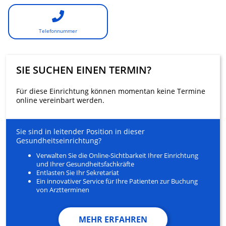
Telefonnummer
SIE SUCHEN EINEN TERMIN?
Für diese Einrichtung können momentan keine Termine
online vereinbart werden.
Sie sind in leitender Position in dieser
Gesundheitseinrichtung?
Verwalten Sie die Online-Sichtbarkeit Ihrer Einrichtung
und Ihrer Gesundheitsfachkräfte
Entlasten Sie Ihr Sekretariat
Ein innovativer Service für Ihre Patienten zur Buchung
von Arztterminen
MEHR ERFAHREN