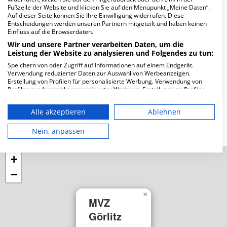
Wie lautet die Adresse von MVZ Görlitz?
Fußzeile der Website und klicken Sie auf den Menüpunkt „Meine Daten“.
Auf dieser Seite können Sie Ihre Einwilligung widerrufen. Diese
Entscheidungen werden unseren Partnern mitgeteilt und haben keinen
Struvestr. 16
Einfluss auf die Browserdaten.
02826 Görlitz
Wir und unsere Partner verarbeiten Daten, um die
Leistung der Website zu analysieren und Folgendes zu tun:
Speichern von oder Zugriff auf Informationen auf einem Endgerät.
Wie ist die Telefonnummer von MVZ Görlitz?
Verwendung reduzierter Daten zur Auswahl von Werbeanzeigen.
Erstellung von Profilen für personalisierte Werbung. Verwendung von
Profilen zur Auswahl personalisierter Werbung. Erstellung von Profilen
zur Personalisierung von Inhalten. Verwendung von Profilen zur Auswahl
personalisierter Inhalte. Messung der Werbeleistung. Messung der
Alle akzeptieren
Ablehnen
Performance von Inhalten. Analyse von Zielgruppen durch Statistiken
Karte
oder Kombinationen von Daten aus verschiedenen Quellen. Entwicklung
und Verbesserung der Angebote. Verwendung reduzierter Daten zur
Nein, anpassen
Auswahl von Inhalten.
Daten können außerhalb der Europäischen Union weitergegeben und in
die USA gesendet werden.
+
Ihre Einwilligung und die cookie Richtlinie gelten ausschließlich für diese
−
Website/App.
Partnerliste anzeigen (1 IAB-Anbieter)
×
MVZ
Wir nutzen Ihre Daten für folgende Zwecke:
IAB-Verarbeitungszwecke:
Görlitz