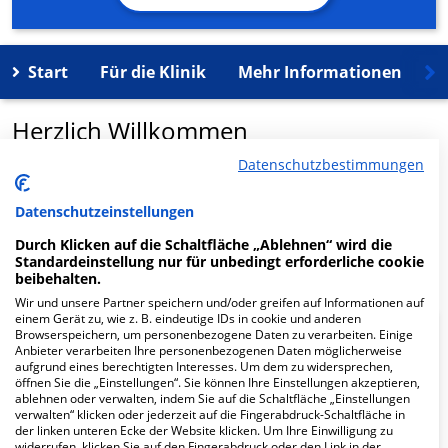
Start
Für die Klinik
Mehr Informationen
K
Herzlich Willkommen
Datenschutzbestimmungen
MVZ Görlitz in der Struvestr. 16 ist ein medizinisches
Versorgungszentrum in Görlitz.
Datenschutzeinstellungen
Durch Klicken auf die Schaltfläche „Ablehnen“ wird die
Mehr Informationen
Standardeinstellung nur für unbedingt erforderliche cookie
beibehalten.
Wir und unsere Partner speichern und/oder greifen auf Informationen auf
einem Gerät zu, wie z. B. eindeutige IDs in cookie und anderen
Browserspeichern, um personenbezogene Daten zu verarbeiten. Einige
FAQ
Anbieter verarbeiten Ihre personenbezogenen Daten möglicherweise
aufgrund eines berechtigten Interesses. Um dem zu widersprechen,
öffnen Sie die „Einstellungen“. Sie können Ihre Einstellungen akzeptieren,
Hier ﬁnden Sie häuﬁg gestellte Fragen zu dieser Klinik.
ablehnen oder verwalten, indem Sie auf die Schaltfläche „Einstellungen
verwalten“ klicken oder jederzeit auf die Fingerabdruck-Schaltfläche in
der linken unteren Ecke der Website klicken. Um Ihre Einwilligung zu
widerrufen, klicken Sie auf den Fingerabdruck oder den Link in der