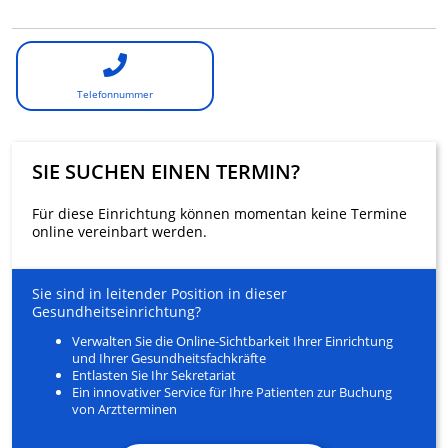
Telefonnummer
SIE SUCHEN EINEN TERMIN?
Für diese Einrichtung können momentan keine Termine
online vereinbart werden.
Sie sind in leitender Position in dieser
Gesundheitseinrichtung?
Verwalten Sie die Online-Sichtbarkeit Ihrer Einrichtung
und Ihrer Gesundheitsfachkräfte
Entlasten Sie Ihr Sekretariat
Ein innovativer Service für Ihre Patienten zur Buchung
von Arztterminen