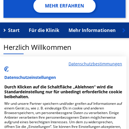
MEHR ERFAHREN
Start
Für die Klinik
Mehr Informationen
K
Herzlich Willkommen
MVZ Hausarztzentrum Charlottenburg in der
Datenschutzbestimmungen
Pestalozzistr. 57 a ist ein medizinisches
Versorgungszentrum in Berlin.
Datenschutzeinstellungen
Durch Klicken auf die Schaltfläche „Ablehnen“ wird die
Mehr Informationen
Standardeinstellung nur für unbedingt erforderliche cookie
beibehalten.
Wir und unsere Partner speichern und/oder greifen auf Informationen auf
einem Gerät zu, wie z. B. eindeutige IDs in cookie und anderen
Browserspeichern, um personenbezogene Daten zu verarbeiten. Einige
FAQ
Anbieter verarbeiten Ihre personenbezogenen Daten möglicherweise
aufgrund eines berechtigten Interesses. Um dem zu widersprechen,
öffnen Sie die „Einstellungen“. Sie können Ihre Einstellungen akzeptieren,