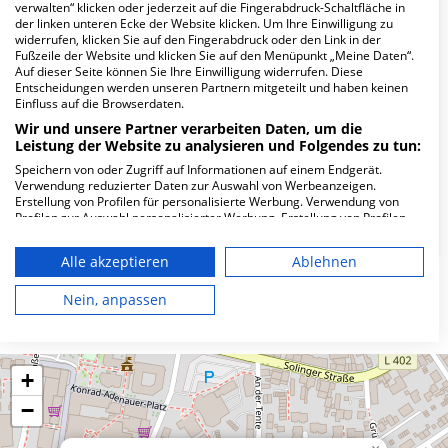
verwalten“ klicken oder jederzeit auf die Fingerabdruck-Schaltfläche in
Wie lautet die Adresse von MVZ Haut &
der linken unteren Ecke der Website klicken. Um Ihre Einwilligung zu
widerrufen, klicken Sie auf den Fingerabdruck oder den Link in der
Allergie Langenfeld?
Fußzeile der Website und klicken Sie auf den Menüpunkt „Meine Daten“.
Auf dieser Seite können Sie Ihre Einwilligung widerrufen. Diese
Entscheidungen werden unseren Partnern mitgeteilt und haben keinen
Ganspohler Str. 7
Einfluss auf die Browserdaten.
40764 Langenfeld
Wir und unsere Partner verarbeiten Daten, um die
Leistung der Website zu analysieren und Folgendes zu tun:
Speichern von oder Zugriff auf Informationen auf einem Endgerät.
Verwendung reduzierter Daten zur Auswahl von Werbeanzeigen.
Wie ist die Telefonnummer von MVZ Haut &
Erstellung von Profilen für personalisierte Werbung. Verwendung von
Allergie Langenfeld?
Profilen zur Auswahl personalisierter Werbung. Erstellung von Profilen
zur Personalisierung von Inhalten. Verwendung von Profilen zur Auswahl
personalisierter Inhalte. Messung der Werbeleistung. Messung der
Alle akzeptieren
Ablehnen
Performance von Inhalten. Analyse von Zielgruppen durch Statistiken
oder Kombinationen von Daten aus verschiedenen Quellen. Entwicklung
und Verbesserung der Angebote. Verwendung reduzierter Daten zur
Nein, anpassen
Karte
Auswahl von Inhalten.
Daten können außerhalb der Europäischen Union weitergegeben und in
die USA gesendet werden.
Ihre Einwilligung und die cookie Richtlinie gelten ausschließlich für diese
+
Website/App.
−
Partnerliste anzeigen (1 IAB-Anbieter)
Wir nutzen Ihre Daten für folgende Zwecke: