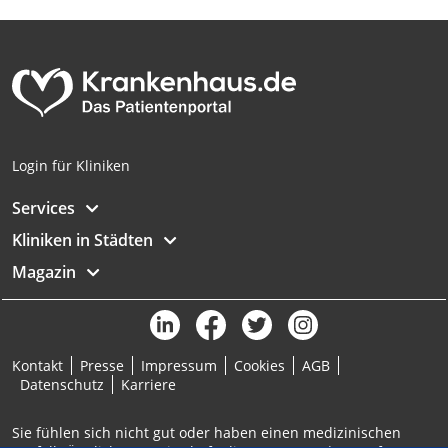
Analyse von Zielgruppen durch Statistiken
oder Kombinationen von Daten aus
verschiedenen Quellen
Entwicklung und Verbesserung der
Angebote
Verwendung reduzierter Daten zur Auswahl
Login für Kliniken
von Inhalten
Services
IAB-Besonderheiten:
Kliniken in Städten
Verwendung genauer Standortdaten
Magazin
Geräte anhand von aktiv angeforderten
Informationen identifizieren
Nicht-IAB-Verarbeitungszwecke:
Notwendig
Kontakt
Presse
Impressum
Cookies
AGB
Datenschutz
Karriere
Performance
Sie fühlen sich nicht gut oder haben einen medizinischen
Funktional