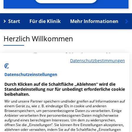
Start
Für die Klinik
Mehr Informationen
K
Herzlich Willkommen
MVZ Haut & Allergie Langenfeld in der Ganspohler Str. 7
Datenschutzbestimmungen
ist ein medizinisches Versorgungszentrum in
Langenfeld.
Datenschutzeinstellungen
Mehr Informationen
Durch Klicken auf die Schaltfläche „Ablehnen“ wird die
Standardeinstellung nur für unbedingt erforderliche cookie
beibehalten.
Wir und unsere Partner speichern und/oder greifen auf Informationen auf
einem Gerät zu, wie z. B. eindeutige IDs in cookie und anderen
FAQ
Browserspeichern, um personenbezogene Daten zu verarbeiten. Einige
Anbieter verarbeiten Ihre personenbezogenen Daten möglicherweise
aufgrund eines berechtigten Interesses. Um dem zu widersprechen,
Hier ﬁnden Sie häuﬁg gestellte Fragen zu dieser Klinik.
öffnen Sie die „Einstellungen“. Sie können Ihre Einstellungen akzeptieren,
ablehnen oder verwalten, indem Sie auf die Schaltfläche „Einstellungen