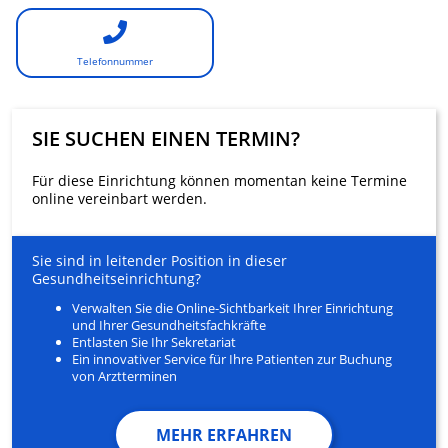
Telefonnummer
SIE SUCHEN EINEN TERMIN?
Für diese Einrichtung können momentan keine Termine
online vereinbart werden.
Sie sind in leitender Position in dieser
Gesundheitseinrichtung?
Verwalten Sie die Online-Sichtbarkeit Ihrer Einrichtung
und Ihrer Gesundheitsfachkräfte
Entlasten Sie Ihr Sekretariat
Ein innovativer Service für Ihre Patienten zur Buchung
von Arztterminen
MEHR ERFAHREN