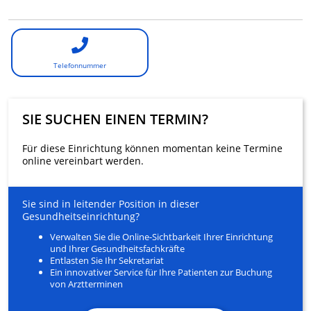
Telefonnummer
SIE SUCHEN EINEN TERMIN?
Für diese Einrichtung können momentan keine Termine
online vereinbart werden.
Sie sind in leitender Position in dieser
Gesundheitseinrichtung?
Verwalten Sie die Online-Sichtbarkeit Ihrer Einrichtung
und Ihrer Gesundheitsfachkräfte
Entlasten Sie Ihr Sekretariat
Ein innovativer Service für Ihre Patienten zur Buchung
von Arztterminen