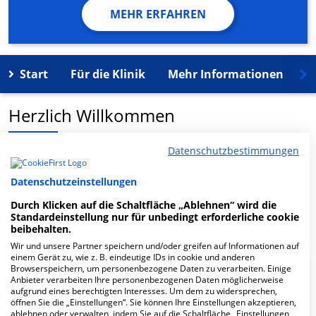
MEHR ERFAHREN
Start
Für die Klinik
Mehr Informationen
K
Herzlich Willkommen
Datenschutzbestimmungen
MVZ Hautzentrum Gropuispassagen GmbH in der
Imbuschweg 40 ist ein medizinisches
Datenschutzeinstellungen
Versorgungszentrum in Berlin.
Durch Klicken auf die Schaltfläche „Ablehnen“ wird die
Standardeinstellung nur für unbedingt erforderliche cookie
Mehr Informationen
beibehalten.
Wir und unsere Partner speichern und/oder greifen auf Informationen auf
einem Gerät zu, wie z. B. eindeutige IDs in cookie und anderen
Browserspeichern, um personenbezogene Daten zu verarbeiten. Einige
FAQ
Anbieter verarbeiten Ihre personenbezogenen Daten möglicherweise
aufgrund eines berechtigten Interesses. Um dem zu widersprechen,
öffnen Sie die „Einstellungen“. Sie können Ihre Einstellungen akzeptieren,
ablehnen oder verwalten, indem Sie auf die Schaltfläche „Einstellungen