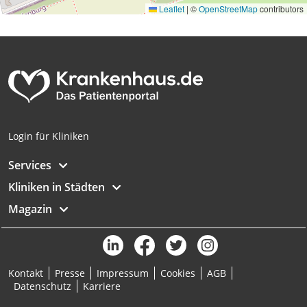
Leaflet
|
©
OpenStreetMap
contributors
Analyse von Zielgruppen durch Statistiken
oder Kombinationen von Daten aus
verschiedenen Quellen
Entwicklung und Verbesserung der
Angebote
Verwendung reduzierter Daten zur Auswahl
von Inhalten
Login für Kliniken
IAB-Besonderheiten:
Services
Verwendung genauer Standortdaten
Kliniken in Städten
Geräte anhand von aktiv angeforderten
Informationen identifizieren
Magazin
Nicht-IAB-Verarbeitungszwecke:
Notwendig
Kontakt
Presse
Impressum
Cookies
AGB
Performance
Datenschutz
Karriere