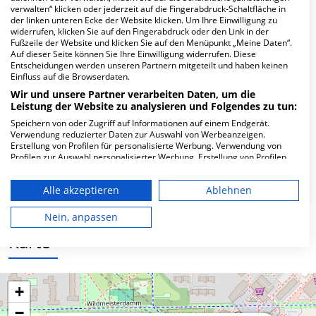
Hier ﬁnden Sie häuﬁg gestellte Fragen zu dieser Klinik.
verwalten“ klicken oder jederzeit auf die Fingerabdruck-Schaltfläche in
der linken unteren Ecke der Website klicken. Um Ihre Einwilligung zu
widerrufen, klicken Sie auf den Fingerabdruck oder den Link in der
Wie lautet die Adresse von MVZ Hautzentrum
Fußzeile der Website und klicken Sie auf den Menüpunkt „Meine Daten“.
Auf dieser Seite können Sie Ihre Einwilligung widerrufen. Diese
Gropuispassagen GmbH?
Entscheidungen werden unseren Partnern mitgeteilt und haben keinen
Einfluss auf die Browserdaten.
Imbuschweg 40
Wir und unsere Partner verarbeiten Daten, um die
12353 Berlin
Leistung der Website zu analysieren und Folgendes zu tun:
Speichern von oder Zugriff auf Informationen auf einem Endgerät.
Verwendung reduzierter Daten zur Auswahl von Werbeanzeigen.
Erstellung von Profilen für personalisierte Werbung. Verwendung von
Wie ist die Telefonnummer von MVZ
Profilen zur Auswahl personalisierter Werbung. Erstellung von Profilen
zur Personalisierung von Inhalten. Verwendung von Profilen zur Auswahl
Hautzentrum Gropuispassagen GmbH?
personalisierter Inhalte. Messung der Werbeleistung. Messung der
Alle akzeptieren
Ablehnen
Performance von Inhalten. Analyse von Zielgruppen durch Statistiken
oder Kombinationen von Daten aus verschiedenen Quellen. Entwicklung
und Verbesserung der Angebote. Verwendung reduzierter Daten zur
Nein, anpassen
Auswahl von Inhalten.
Daten können außerhalb der Europäischen Union weitergegeben und in
Karte
die USA gesendet werden.
Ihre Einwilligung und die cookie Richtlinie gelten ausschließlich für diese
Website/App.
+
Partnerliste anzeigen (1 IAB-Anbieter)
−
Wir nutzen Ihre Daten für folgende Zwecke: