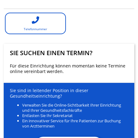
Telefonnummer
SIE SUCHEN EINEN TERMIN?
Für diese Einrichtung können momentan keine Termine
online vereinbart werden.
Sie sind in leitender Position in dieser
Gesundheitseinrichtung?
Verwalten Sie die Online-Sichtbarkeit Ihrer Einrichtung
und Ihrer Gesundheitsfachkräfte
Entlasten Sie Ihr Sekretariat
Ein innovativer Service für Ihre Patienten zur Buchung
von Arztterminen