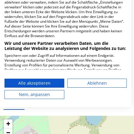
Hier ﬁnden Sie häuﬁg gestellte Fragen zu dieser Klinik.
ablehnen oder verwalten, indem Sie auf die Schaltfläche „Einstellungen
verwalten“ klicken oder jederzeit auf die Fingerabdruck-Schaltfläche in
der linken unteren Ecke der Website klicken. Um Ihre Einwilligung zu
widerrufen, klicken Sie auf den Fingerabdruck oder den Link in der
Wie lautet die Adresse von MVZ Hochfranken-
Fußzeile der Website und klicken Sie auf den Menüpunkt „Meine Daten“.
Hauptstandort GmbH?
Auf dieser Seite können Sie Ihre Einwilligung widerrufen. Diese
Entscheidungen werden unseren Partnern mitgeteilt und haben keinen
Einfluss auf die Browserdaten.
Heiligengrabstr. 16
Wir und unsere Partner verarbeiten Daten, um die
95028 Hof
Leistung der Website zu analysieren und Folgendes zu tun:
Speichern von oder Zugriff auf Informationen auf einem Endgerät.
Verwendung reduzierter Daten zur Auswahl von Werbeanzeigen.
Erstellung von Profilen für personalisierte Werbung. Verwendung von
Wie ist die Telefonnummer von MVZ
Profilen zur Auswahl personalisierter Werbung. Erstellung von Profilen
Hochfranken-Hauptstandort GmbH?
zur Personalisierung von Inhalten. Verwendung von Profilen zur Auswahl
personalisierter Inhalte. Messung der Werbeleistung. Messung der
Alle akzeptieren
Ablehnen
Performance von Inhalten. Analyse von Zielgruppen durch Statistiken
oder Kombinationen von Daten aus verschiedenen Quellen. Entwicklung
und Verbesserung der Angebote. Verwendung reduzierter Daten zur
Nein, anpassen
Auswahl von Inhalten.
Karte
Daten können außerhalb der Europäischen Union weitergegeben und in
die USA gesendet werden.
Ihre Einwilligung und die cookie Richtlinie gelten ausschließlich für diese
Website/App.
+
Partnerliste anzeigen (1 IAB-Anbieter)
−