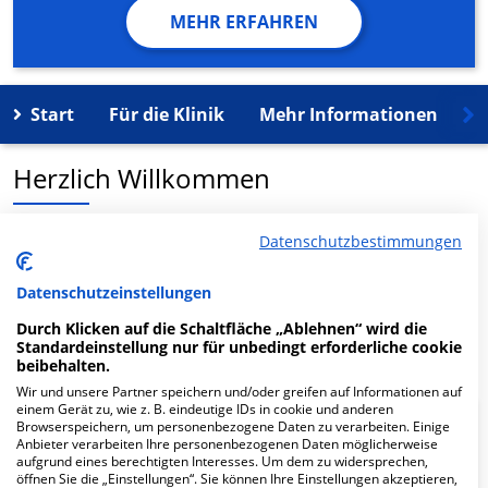
MEHR ERFAHREN
Start
Für die Klinik
Mehr Informationen
K
Herzlich Willkommen
MVZ Hochfranken-Hauptstandort GmbH in der
Datenschutzbestimmungen
Heiligengrabstr. 16 ist ein medizinisches
Versorgungszentrum in Hof.
Datenschutzeinstellungen
Durch Klicken auf die Schaltfläche „Ablehnen“ wird die
Mehr Informationen
Standardeinstellung nur für unbedingt erforderliche cookie
beibehalten.
Wir und unsere Partner speichern und/oder greifen auf Informationen auf
einem Gerät zu, wie z. B. eindeutige IDs in cookie und anderen
Browserspeichern, um personenbezogene Daten zu verarbeiten. Einige
FAQ
Anbieter verarbeiten Ihre personenbezogenen Daten möglicherweise
aufgrund eines berechtigten Interesses. Um dem zu widersprechen,
öffnen Sie die „Einstellungen“. Sie können Ihre Einstellungen akzeptieren,