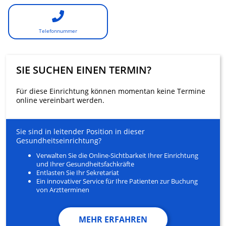
Telefonnummer
SIE SUCHEN EINEN TERMIN?
Für diese Einrichtung können momentan keine Termine
online vereinbart werden.
Sie sind in leitender Position in dieser
Gesundheitseinrichtung?
Verwalten Sie die Online-Sichtbarkeit Ihrer Einrichtung
und Ihrer Gesundheitsfachkräfte
Entlasten Sie Ihr Sekretariat
Ein innovativer Service für Ihre Patienten zur Buchung
von Arztterminen
MEHR ERFAHREN