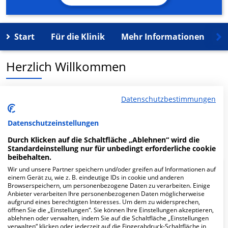
Start
Für die Klinik
Mehr Informationen
K
Herzlich Willkommen
MVZ Ilmenau GmbH in der Oehrenstöcker Str. 32 ist ein
Datenschutzbestimmungen
medizinisches Versorgungszentrum in Ilmenau.
Datenschutzeinstellungen
Mehr Informationen
Durch Klicken auf die Schaltfläche „Ablehnen“ wird die
Standardeinstellung nur für unbedingt erforderliche cookie
beibehalten.
Wir und unsere Partner speichern und/oder greifen auf Informationen auf
FAQ
einem Gerät zu, wie z. B. eindeutige IDs in cookie und anderen
Browserspeichern, um personenbezogene Daten zu verarbeiten. Einige
Anbieter verarbeiten Ihre personenbezogenen Daten möglicherweise
aufgrund eines berechtigten Interesses. Um dem zu widersprechen,
Hier ﬁnden Sie häuﬁg gestellte Fragen zu dieser Klinik.
öffnen Sie die „Einstellungen“. Sie können Ihre Einstellungen akzeptieren,
ablehnen oder verwalten, indem Sie auf die Schaltfläche „Einstellungen
verwalten“ klicken oder jederzeit auf die Fingerabdruck-Schaltfläche in