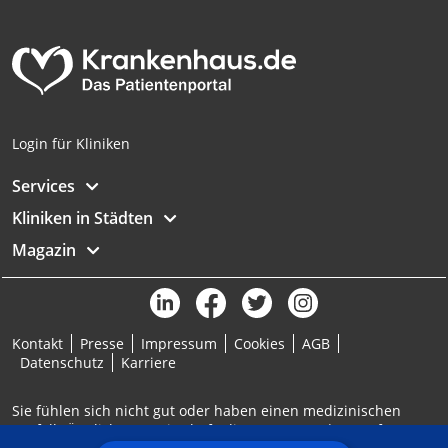
Analyse von Zielgruppen durch Statistiken
oder Kombinationen von Daten aus
verschiedenen Quellen
Entwicklung und Verbesserung der
Angebote
Login für Kliniken
Verwendung reduzierter Daten zur Auswahl
von Inhalten
Services
IAB-Besonderheiten:
Kliniken in Städten
Verwendung genauer Standortdaten
Magazin
Geräte anhand von aktiv angeforderten
Informationen identifizieren
Nicht-IAB-Verarbeitungszwecke:
Kontakt
Presse
Impressum
Cookies
AGB
Notwendig
Datenschutz
Karriere
Performance
Sie fühlen sich nicht gut oder haben einen medizinischen
Notfall? Ärztlicher Bereitschaftsdienst: 116117 | Notruf: 112
Funktional