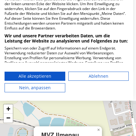
Wie lautet die Adresse von MVZ Ilmenau
der linken unteren Ecke der Website klicken. Um Ihre Einwilligung zu
GmbH?
widerrufen, klicken Sie auf den Fingerabdruck oder den Link in der
Fußzeile der Website und klicken Sie auf den Menüpunkt „Meine Daten“.
Auf dieser Seite können Sie Ihre Einwilligung widerrufen. Diese
Oehrenstöcker Str. 32
Entscheidungen werden unseren Partnern mitgeteilt und haben keinen
Einfluss auf die Browserdaten.
98693 Ilmenau
Wir und unsere Partner verarbeiten Daten, um die
Leistung der Website zu analysieren und Folgendes zu tun:
Speichern von oder Zugriff auf Informationen auf einem Endgerät.
Wie ist die Telefonnummer von MVZ Ilmenau
Verwendung reduzierter Daten zur Auswahl von Werbeanzeigen.
GmbH?
Erstellung von Profilen für personalisierte Werbung. Verwendung von
Profilen zur Auswahl personalisierter Werbung. Erstellung von Profilen
zur Personalisierung von Inhalten. Verwendung von Profilen zur Auswahl
personalisierter Inhalte. Messung der Werbeleistung. Messung der
Alle akzeptieren
Ablehnen
Performance von Inhalten. Analyse von Zielgruppen durch Statistiken
oder Kombinationen von Daten aus verschiedenen Quellen. Entwicklung
Karte
und Verbesserung der Angebote. Verwendung reduzierter Daten zur
Nein, anpassen
Auswahl von Inhalten.
Daten können außerhalb der Europäischen Union weitergegeben und in
die USA gesendet werden.
+
Ihre Einwilligung und die cookie Richtlinie gelten ausschließlich für diese
Website/App.
−
Partnerliste anzeigen (1 IAB-Anbieter)
Wir nutzen Ihre Daten für folgende Zwecke:
×
MVZ Ilmenau