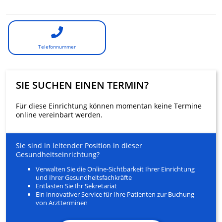
Telefonnummer
SIE SUCHEN EINEN TERMIN?
Für diese Einrichtung können momentan keine Termine
online vereinbart werden.
Sie sind in leitender Position in dieser
Gesundheitseinrichtung?
Verwalten Sie die Online-Sichtbarkeit Ihrer Einrichtung
und Ihrer Gesundheitsfachkräfte
Entlasten Sie Ihr Sekretariat
Ein innovativer Service für Ihre Patienten zur Buchung
von Arztterminen