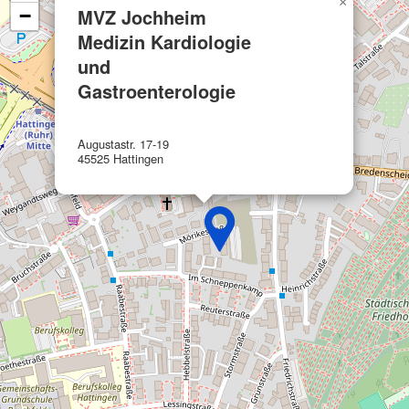
×
Wir nutzen Ihre Daten für folgende Zwecke:
MVZ Jochheim
−
IAB-Verarbeitungszwecke:
Medizin Kardiologie
Speichern von oder Zugriff auf
und
Informationen auf einem Endgerät
Gastroenterologie
Verwendung reduzierter Daten zur Auswahl
von Werbeanzeigen
Augustastr. 17-19
45525 Hattingen
Erstellung von Profilen für personalisierte
Werbung
Verwendung von Profilen zur Auswahl
personalisierter Werbung
Erstellung von Profilen zur Personalisierung
von Inhalten
Verwendung von Profilen zur Auswahl
personalisierter Inhalte
Messung der Werbeleistung