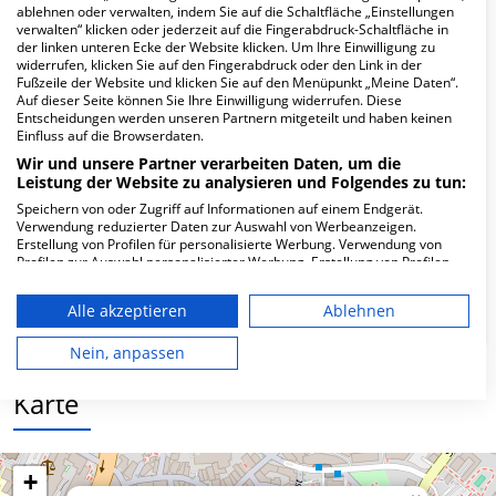
Hier ﬁnden Sie häuﬁg gestellte Fragen zu dieser Klinik.
ablehnen oder verwalten, indem Sie auf die Schaltfläche „Einstellungen
verwalten“ klicken oder jederzeit auf die Fingerabdruck-Schaltfläche in
der linken unteren Ecke der Website klicken. Um Ihre Einwilligung zu
Wie lautet die Adresse von MVZ Jochheim
widerrufen, klicken Sie auf den Fingerabdruck oder den Link in der
Fußzeile der Website und klicken Sie auf den Menüpunkt „Meine Daten“.
Medizin Kardiologie und Gastroenterologie?
Auf dieser Seite können Sie Ihre Einwilligung widerrufen. Diese
Entscheidungen werden unseren Partnern mitgeteilt und haben keinen
Einfluss auf die Browserdaten.
Augustastr. 17-19
Wir und unsere Partner verarbeiten Daten, um die
45525 Hattingen
Leistung der Website zu analysieren und Folgendes zu tun:
Speichern von oder Zugriff auf Informationen auf einem Endgerät.
Verwendung reduzierter Daten zur Auswahl von Werbeanzeigen.
Wie ist die Telefonnummer von MVZ
Erstellung von Profilen für personalisierte Werbung. Verwendung von
Profilen zur Auswahl personalisierter Werbung. Erstellung von Profilen
Jochheim Medizin Kardiologie und
zur Personalisierung von Inhalten. Verwendung von Profilen zur Auswahl
Gastroenterologie?
personalisierter Inhalte. Messung der Werbeleistung. Messung der
Alle akzeptieren
Ablehnen
Performance von Inhalten. Analyse von Zielgruppen durch Statistiken
oder Kombinationen von Daten aus verschiedenen Quellen. Entwicklung
und Verbesserung der Angebote. Verwendung reduzierter Daten zur
Nein, anpassen
Auswahl von Inhalten.
Daten können außerhalb der Europäischen Union weitergegeben und in
Karte
die USA gesendet werden.
Ihre Einwilligung und die cookie Richtlinie gelten ausschließlich für diese
Website/App.
Partnerliste anzeigen (1 IAB-Anbieter)
+