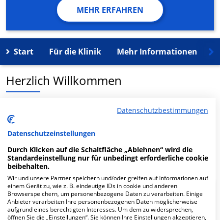
MEHR ERFAHREN
Start
Für die Klinik
Mehr Informationen
K
Herzlich Willkommen
MVZ Jochheim Medizin Kardiologie und
Datenschutzbestimmungen
Gastroenterologie in der Augustastr. 17-19 ist ein
medizinisches Versorgungszentrum in Hattingen.
Datenschutzeinstellungen
Durch Klicken auf die Schaltfläche „Ablehnen“ wird die
Mehr Informationen
Standardeinstellung nur für unbedingt erforderliche cookie
beibehalten.
Wir und unsere Partner speichern und/oder greifen auf Informationen auf
einem Gerät zu, wie z. B. eindeutige IDs in cookie und anderen
Browserspeichern, um personenbezogene Daten zu verarbeiten. Einige
FAQ
Anbieter verarbeiten Ihre personenbezogenen Daten möglicherweise
aufgrund eines berechtigten Interesses. Um dem zu widersprechen,
öffnen Sie die „Einstellungen“. Sie können Ihre Einstellungen akzeptieren,